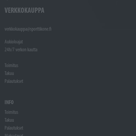
VERKKOKAUPPA
verkkokauppa@sporttikone.fi
Aukioloajat
24h/7 verkon kautta
Toimitus
Takuu
Palautukset
INFO
Toimitus
Takuu
Palautukset
Maksutavat