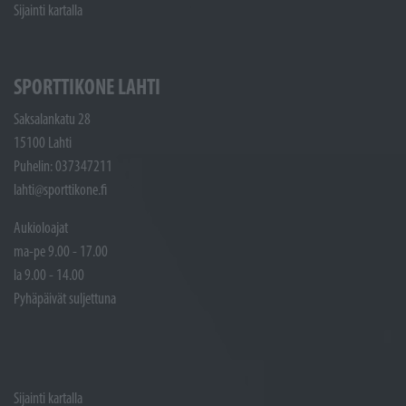
Sijainti kartalla
SPORTTIKONE LAHTI
Saksalankatu 28
15100 Lahti
Puhelin: 037347211
lahti@sporttikone.fi
Aukioloajat
ma-pe 9.00 - 17.00
la 9.00 - 14.00
Pyhäpäivät suljettuna
Sijainti kartalla