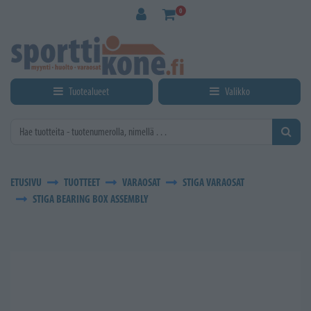
Siirry pääsisältöön
0
Tuotealueet
Valikko
ETUSIVU
TUOTTEET
VARAOSAT
STIGA VARAOSAT
STIGA BEARING BOX ASSEMBLY