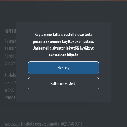
SPORTTIKONE SOMERO
Käytämme tällä sivustolla evästeitä
Ruunalantie 5
parantaaksemme käyttökokemustasi.
Jatkamalla sivuston käyttöä hyväksyt
31400 Somero
evästeiden käytön
Puhelin: (02) 748 9300
somero@sporttikone.fi
Hyväksy
Aukioloajat
ma-pe 9.00 - 17.00
Hallinnoi evästeitä
la 9.00 - 14.00
Pyhäpäivät suljettuna
Varaosat ja Huoltotöiden vastaanotto: (02) 748 9315