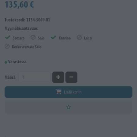
135,60 €
Tuotekoodi: 1134-5049-01
Myymäläsaatavuus:
Somero
Salo
Kaarina
Lahti
Keskusvarasto Salo
Varastossa
Kasvata määrää
Vähennä määrää
Määrä
Lisää koriin