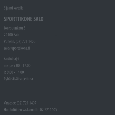
Sijainti kartalla
SPORTTIKONE SALO
Joensuunkatu 5
24100 Salo
Puhelin: (02) 721 1400
salo@sporttikone.fi
Aukioloajat
ma-pe 9.00 - 17.00
la 9.00 - 14.00
Pyhäpäivät suljettuna
Varaosat: (02) 721 1407
Huoltotöiden vastaanotto: 02 7211405