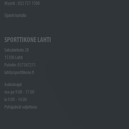
Myynti : (02) 721 1500
Sijainti kartalla
SPORTTIKONE LAHTI
Saksalankatu 28
15100 Lahti
Puhelin: 037347211
lahti@sporttikone.fi
Aukioloajat
ma-pe 9.00 - 17.00
la 9.00 - 14.00
Pyhäpäivät suljettuna