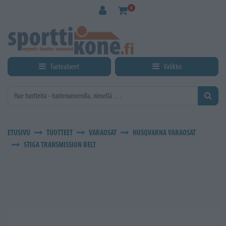
Siirry pääsisältöön
0
Tuotealueet
Valikko
ETUSIVU
TUOTTEET
VARAOSAT
HUSQVARNA VARAOSAT
STIGA TRANSMISSION BELT