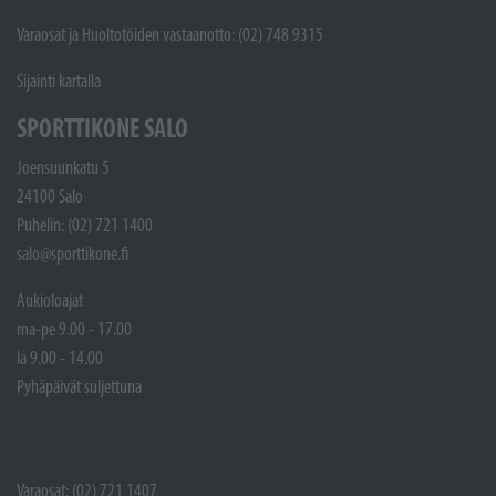
Varaosat ja Huoltotöiden vastaanotto: (02) 748 9315
Sijainti kartalla
SPORTTIKONE SALO
Joensuunkatu 5
24100 Salo
Puhelin: (02) 721 1400
salo@sporttikone.fi
Aukioloajat
ma-pe 9.00 - 17.00
la 9.00 - 14.00
Pyhäpäivät suljettuna
Varaosat: (02) 721 1407