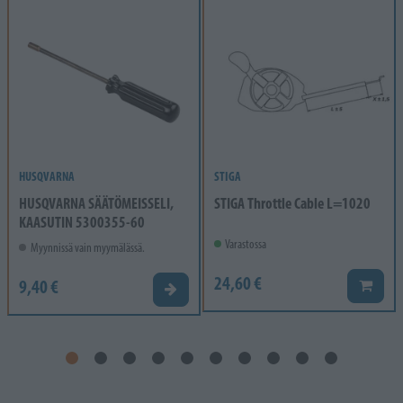
HUSQVARNA
STIGA
HUSQVARNA SÄÄTÖMEISSELI,
STIGA Throttle Cable L=1020
KAASUTIN 5300355-60
Varastossa
Myynnissä vain myymälässä.
24,60 €
9,40 €
Lisää k
Valitse vaihtoehto