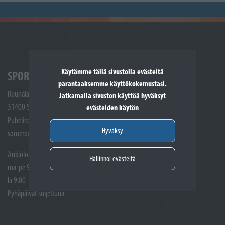
Käytämme tällä sivustolla evästeitä
SPORTTIKONE SOMERO
parantaaksemme käyttökokemustasi.
Ruunalantie 5
Jatkamalla sivuston käyttöä hyväksyt
31400 Somero
evästeiden käytön
Puhelin: (02) 748 9300
Hyväksy
somero@sporttikone.fi
Aukioloajat
Hallinnoi evästeitä
ma-pe 9.00 - 17.00
la 9.00 - 14.00
Pyhäpäivät suljettuna