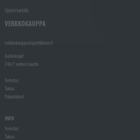
Sijainti kartalla
VERKKOKAUPPA
verkkokauppa@sporttikone.fi
Aukioloajat
24h/7 verkon kautta
Toimitus
Takuu
Palautukset
INFO
Toimitus
Takuu