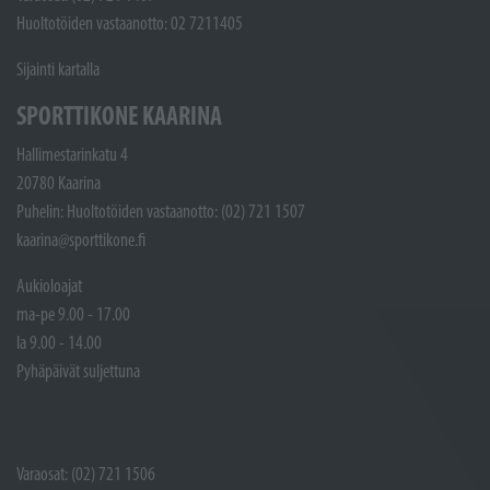
Huoltotöiden vastaanotto: 02 7211405
Sijainti kartalla
SPORTTIKONE KAARINA
Hallimestarinkatu 4
20780 Kaarina
Puhelin: Huoltotöiden vastaanotto: (02) 721 1507
kaarina@sporttikone.fi
Aukioloajat
ma-pe 9.00 - 17.00
la 9.00 - 14.00
Pyhäpäivät suljettuna
Varaosat: (02) 721 1506