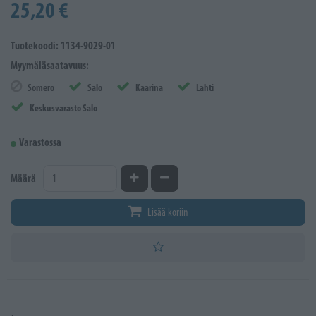
25,20 €
Tuotekoodi: 1134-9029-01
Myymäläsaatavuus:
Somero
Salo
Kaarina
Lahti
Keskusvarasto Salo
Varastossa
Kasvata määrää
Vähennä määrää
Määrä
Lisää koriin