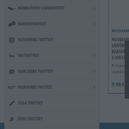
MÖNKIJÖIDEN LISÄVARUSTEET
RAKENNUSKONEET
HUSQVARN
HUSQVAR
HUSQVARNA TUOTTEET
SÄÄTÖMEI
KAASUTIN
IKH TUOTTEET
5300355
Myynnissä
JOHN DEERE TUOTTEET
myymälässä.
9,40 €
MILWAUKEE TUOTTEET
STIGA TUOTTEET
STIHL TUOTTEET