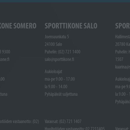
KONE SOMERO
SPORTTIKONE SALO
SPOR
Joensuunkatu 5
Hallimest
24100 Salo
20780 Ka
48 9300
Puhelin: (02) 721 1400
Puhelin: 
one.fi
salo@sporttikone.fi
1507
kaarina@s
Aukioloajat
.00
ma-pe 9.00 - 17.00
Aukioloaj
la 9.00 - 14.00
ma-pe 9.
ttuna
Pyhäpäivät suljettuna
la 9.00 -
Pyhäpäivä
totöiden vastaanotto: (02)
Varaosat: (02) 721 1407
Huoltotöiden vastaanotto: 02 7211405
Varaosat: