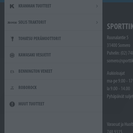
KRANMAN TUOTTEET
SOLIS TRAKTORIT
SPORTTI
Ruunalantie 5
TOHATSU PERÄMOOTTORIT
31400 Somero
Puhelin: (02) 7
KAWASAKI VESIJETIT
somero@sporttik
BENNINGTON VENEET
Aukioloajat
ma-pe 9.00 - 17
ROBOROCK
la 9.00 - 14.00
Pyhäpäivät sulje
MUUT TUOTTEET
Varaosat ja Huol
748 9315