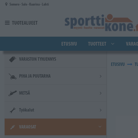
Siirry pääsisältöön
Somero - Salo - Kaarina - Lahti
TUOTEALUEET
ETUSIVU
TUOTTEET
VARAO
VARASTON TYHJENNYS
ETUSIVU
T
PIHA JA PUUTARHA
METSÄ
Työkalut
VARAOSAT