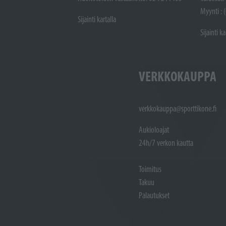
Myynti : 
Sijainti kartalla
Sijainti ka
VERKKOKAUPPA
verkkokauppa@sporttikone.fi
Aukioloajat
24h/7 verkon kautta
Toimitus
Takuu
Palautukset