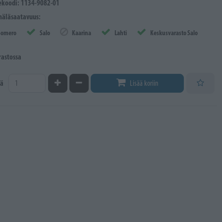
ekoodi: 1134-9082-01
äläsaatavuus:
Somero
Salo
Kaarina
Lahti
Keskusvarasto Salo
rastossa
Kasvata määrää
Vähennä määrää
ä
Lisää koriin