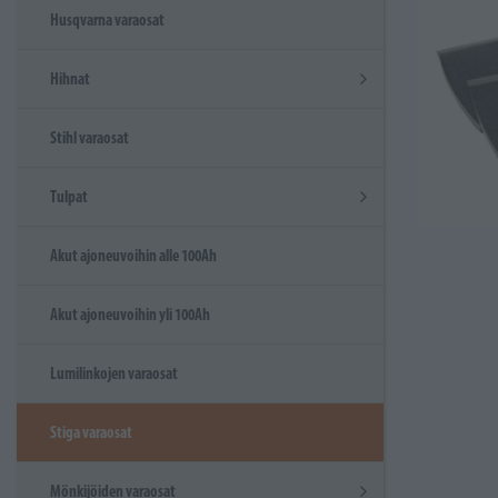
Husqvarna varaosat
Hihnat
Stihl varaosat
Tulpat
Akut ajoneuvoihin alle 100Ah
Akut ajoneuvoihin yli 100Ah
Lumilinkojen varaosat
Stiga varaosat
Mönkijöiden varaosat