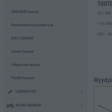
TUOT
JOHN DEERE Varaosat
Ø 8,1 MM
1134-9080
Pienkoneiden kaasuttimien osat
2003 - 20
DUELL VARAOSAT
Sumeko Varaosat
Polkupyörän varaosat
Myydyi
POLARIS Varaosat
LISÄVARUSTEET
POLARIS MÖNKIJÄT