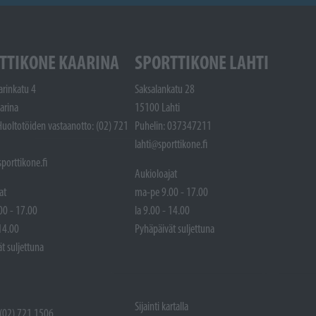
TTIKONE KAARINA
SPORTTIKONE LAHTI
arinkatu 4
Saksalankatu 28
arina
15100 Lahti
Huoltotöiden vastaanotto: (02) 721
Puhelin: 037347211
lahti@sporttikone.fi
porttikone.fi
Aukioloajat
at
ma-pe 9.00 - 17.00
00 - 17.00
la 9.00 - 14.00
 14.00
Pyhäpäivät suljettuna
t suljettuna
Sijainti kartalla
 (02) 721 1506