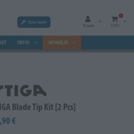
0
Varaa huolto
Avaa kirjautuminen
Avaa os
Kirjaudu
0,00 €
SET
YRITYS
MYYMÄLÄT
IGA Blade Tip Kit [2 Pcs]
,90 €