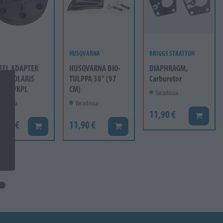
HUSQVARNA
BRIGGS STRATTON
EEL ADAPTER
HUSQVARNA BIO-
DIAPHRAGM,
12 POLARIS
TULPPA 38" (97
Carburetor
mm 1/KPL
CM)
Varastossa
rastossa
Varastossa
11,90 €
Lisää ko
6,60 €
11,90 €
Lisää koriin
Lisää koriin