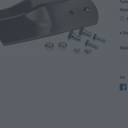
Tuot
Myym
Va
Määr
Jaa