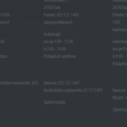
24100 Salo
20780 Ka
48 9300
Puhelin: (02) 721 1400
Puhelin: 
one.fi
salo@sporttikone.fi
1507
kaarina@s
Aukioloajat
.00
ma-pe 9.00 - 17.00
Aukioloaj
la 9.00 - 14.00
ma-pe 9.
ttuna
Pyhäpäivät suljettuna
la 9.00 -
Pyhäpäivä
totöiden vastaanotto: (02)
Varaosat: (02) 721 1407
Huoltotöiden vastaanotto: 02 7211405
Varaosat:
Myynti : 
Sijainti kartalla
Sijainti ka