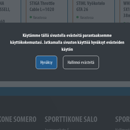
NA
STIGA Throttle
STIHL Vyökotelo
WH
SSELI,
Cable L=1020
GTA 26
5X1
38
Varastossa
Varastossa
-60
Va
24,60 €
41,60 €
 vain
Lisää koriin
Lisää koriin
Käytämme tällä sivustolla evästeitä parantaaksemme
12
käyttökokemustasi. Jatkamalla sivuston käyttöä hyväksyt evästeiden
Valitse vaihtoehto
käytön
Hyväksy
Hallinnoi evästeitä
KONE SOMERO
SPORTTIKONE SALO
SPOR
Joensuunkatu 5
Hallimest