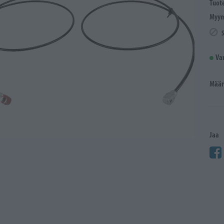
Tuot
Myym
Va
Määr
Jaa