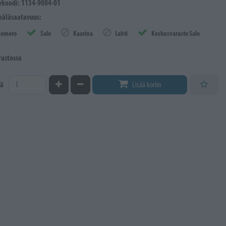
ekoodi: 1134-9084-01
äläsaatavuus:
Somero
Salo
Kaarina
Lahti
Keskusvarasto Salo
rastossa
Kasvata määrää
Vähennä määrää
ä
Lisää koriin