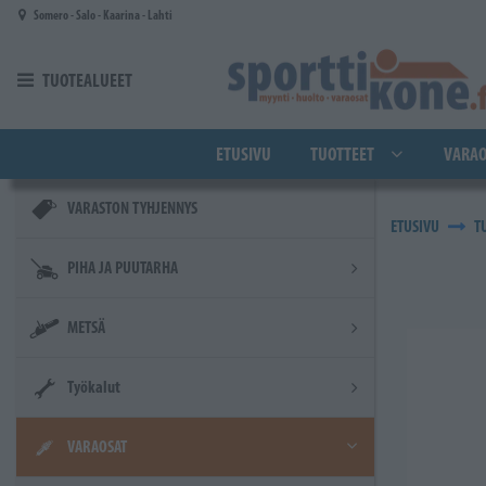
Siirry pääsisältöön
Somero - Salo - Kaarina - Lahti
TUOTEALUEET
ETUSIVU
TUOTTEET
VARAO
VARASTON TYHJENNYS
ETUSIVU
T
PIHA JA PUUTARHA
METSÄ
Työkalut
VARAOSAT