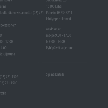
arina
15100 Lahti
Huoltotöiden vastaanotto: (02) 721
Puhelin: 037347211
lahti@sporttikone.fi
porttikone.fi
Aukioloajat
at
ma-pe 9.00 - 17.00
00 - 17.00
la 9.00 - 14.00
 14.00
Pyhäpäivät suljettuna
t suljettuna
Sijainti kartalla
 (02) 721 1506
(02) 721 1500
rtalla