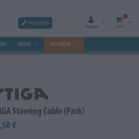
0
Varaa huolto
Avaa kirjautuminen
Avaa os
Kirjaudu
0,00 €
SET
YRITYS
MYYMÄLÄT
IGA Steering Cable (Park)
,50 €