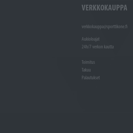
VERKKOKAUPPA
verkkokauppa@sporttikone.fi
Aukioloajat
24h/7 verkon kautta
Toimitus
Takuu
Palautukset