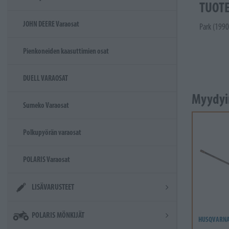
TUOT
JOHN DEERE Varaosat
Park (1990
Pienkoneiden kaasuttimien osat
DUELL VARAOSAT
Myydyi
Sumeko Varaosat
Polkupyörän varaosat
POLARIS Varaosat
LISÄVARUSTEET
POLARIS MÖNKIJÄT
HUSQVARN