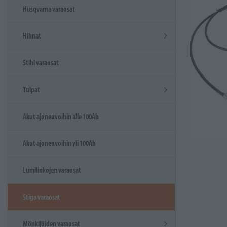
Husqvarna varaosat
Hihnat
Stihl varaosat
Tulpat
Akut ajoneuvoihin alle 100Ah
Akut ajoneuvoihin yli 100Ah
Lumilinkojen varaosat
Stiga varaosat
Mönkijöiden varaosat