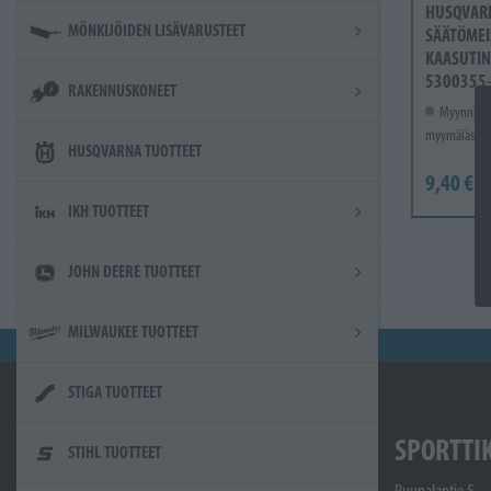
HUSQVAR
MÖNKIJÖIDEN LISÄVARUSTEET
SÄÄTÖMEI
KAASUTIN
5300355
RAKENNUSKONEET
Myynnissä
myymälässä.
HUSQVARNA TUOTTEET
9,40 €
IKH TUOTTEET
JOHN DEERE TUOTTEET
MILWAUKEE TUOTTEET
STIGA TUOTTEET
SPORTTI
STIHL TUOTTEET
Ruunalantie 5