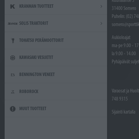
KRANMAN TUOTTEET
31400 Somero
Puhelin: (02) 7
SOLIS TRAKTORIT
somero@sporttik
Aukioloajat
TOHATSU PERÄMOOTTORIT
ma-pe 9.00 - 17
la 9.00 - 14.00
KAWASAKI VESIJETIT
Pyhäpäivät sulje
BENNINGTON VENEET
Varaosat ja Huol
ROBOROCK
748 9315
MUUT TUOTTEET
Sijainti kartalla