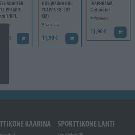
EEL ADAPTER
HUSQVARNA BIO-
DIAPHRAGM,
12 POLARIS
TULPPA 38" (97
Carburetor
mm 1/KPL
CM)
Varastossa
rastossa
Varastossa
11,90 €
Lisää ko
6,60 €
11,90 €
Lisää koriin
Lisää koriin
TTIKONE KAARINA
SPORTTIKONE LAHTI
arinkatu 4
Saksalankatu 28