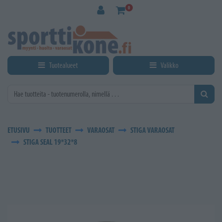
Siirry pääsisältöön
0
Tuotealueet
Valikko
ETUSIVU
TUOTTEET
VARAOSAT
STIGA VARAOSAT
STIGA SEAL 19*32*8