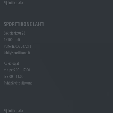
Sijainti kartalla
SPORTTIKONE LAHTI
Saksalankatu 28
15100 Lahti
Puhelin: 037347211
lahti@sporttikone.fi
Aukioloajat
ma-pe 9.00 - 17.00
la 9.00 - 14.00
Pyhäpäivät suljettuna
Sijainti kartalla