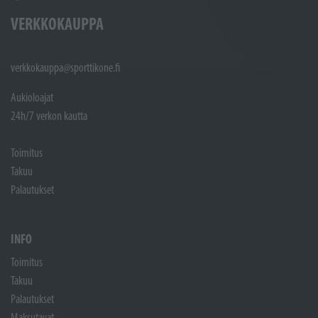
VERKKOKAUPPA
verkkokauppa@sporttikone.fi
Aukioloajat
24h/7 verkon kautta
Toimitus
Takuu
Palautukset
INFO
Toimitus
Takuu
Palautukset
Maksutavat