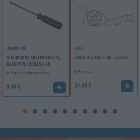
HUSQVARNA
STIGA
HUSQVARNA SÄÄTÖMEISSELI,
STIGA Throttle Cable L=1020
KAASUTIN 5300355-60
Varastossa
Myynnissä vain myymälässä.
24,60 €
9,40 €
Lisää k
Valitse vaihtoehto