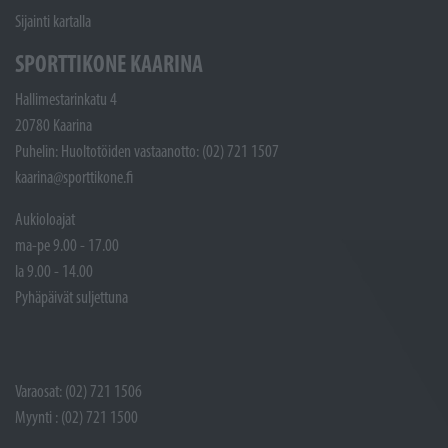
Sijainti kartalla
SPORTTIKONE KAARINA
Hallimestarinkatu 4
20780 Kaarina
Puhelin: Huoltotöiden vastaanotto: (02) 721 1507
kaarina@sporttikone.fi
Aukioloajat
ma-pe 9.00 - 17.00
la 9.00 - 14.00
Pyhäpäivät suljettuna
Varaosat: (02) 721 1506
Myynti : (02) 721 1500