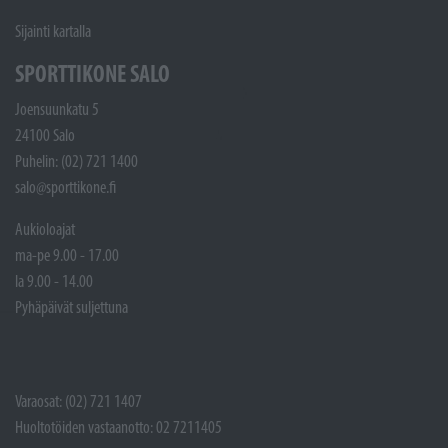
Sijainti kartalla
SPORTTIKONE SALO
Joensuunkatu 5
24100 Salo
Puhelin: (02) 721 1400
salo@sporttikone.fi
Aukioloajat
ma-pe 9.00 - 17.00
la 9.00 - 14.00
Pyhäpäivät suljettuna
Varaosat: (02) 721 1407
Huoltotöiden vastaanotto: 02 7211405