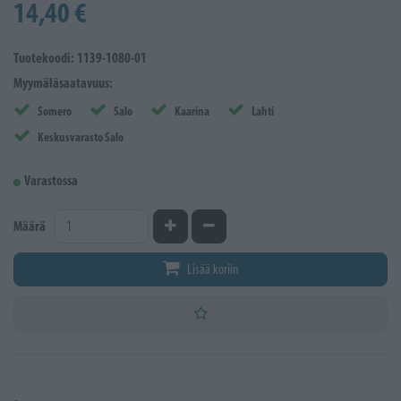
14,40 €
Tuotekoodi: 1139-1080-01
Myymäläsaatavuus:
Somero
Salo
Kaarina
Lahti
Keskusvarasto Salo
Varastossa
Kasvata määrää
Vähennä määrää
Määrä
Lisää koriin