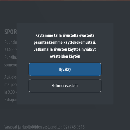
SPORTTIKONE SOMERO
Käytämme tällä sivustolla evästeitä
Ruunalantie 5
parantaaksemme käyttökokemustasi.
Jatkamalla sivuston käyttöä hyväksyt
31400 Somero
evästeiden käytön
Puhelin: (02) 748 9300
somero@sporttikone.fi
Hyväksy
Aukioloajat
ma-pe 9.00 - 17.00
Hallinnoi evästeitä
la 9.00 - 14.00
Pyhäpäivät suljettuna
Varaosat ja Huoltotöiden vastaanotto: (02) 748 9315