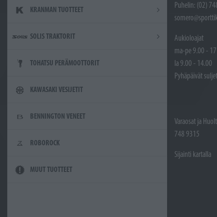
Puhelin: (02) 7
KRANMAN TUOTTEET
somero@sporttik
SOLIS TRAKTORIT
Aukioloajat
ma-pe 9.00 - 17
la 9.00 - 14.00
TOHATSU PERÄMOOTTORIT
Pyhäpäivät sulje
KAWASAKI VESIJETIT
BENNINGTON VENEET
Varaosat ja Huol
748 9315
ROBOROCK
Sijainti kartalla
MUUT TUOTTEET