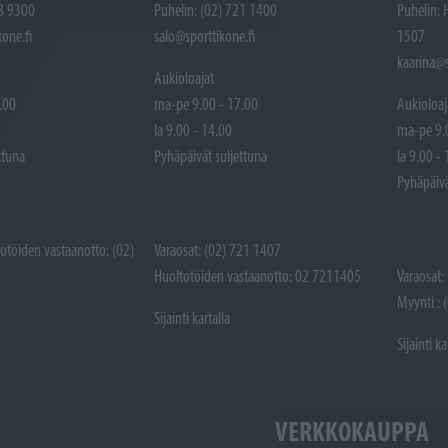
48 9300
Puhelin: (02) 721 1400
Puhelin: 
one.fi
salo@sporttikone.fi
1507
kaarina@s
Aukioloajat
.00
ma-pe 9.00 - 17.00
Aukioloaj
la 9.00 - 14.00
ma-pe 9.
ttuna
Pyhäpäivät suljettuna
la 9.00 -
Pyhäpäivä
totöiden vastaanotto: (02)
Varaosat: (02) 721 1407
Huoltotöiden vastaanotto: 02 7211405
Varaosat:
Myynti : 
Sijainti kartalla
Sijainti ka
VERKKOKAUPPA