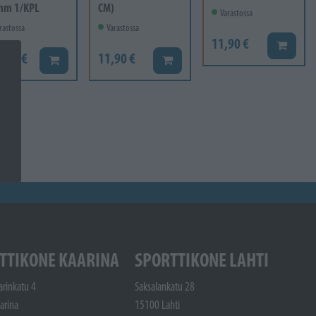
mm 1/KPL
CM)
Varastossa
rastossa
Varastossa
11,90 €
Lisää ko
6,60 €
11,90 €
Lisää koriin
Lisää koriin
TTIKONE KAARINA
SPORTTIKONE LAHTI
arinkatu 4
Saksalankatu 28
arina
15100 Lahti