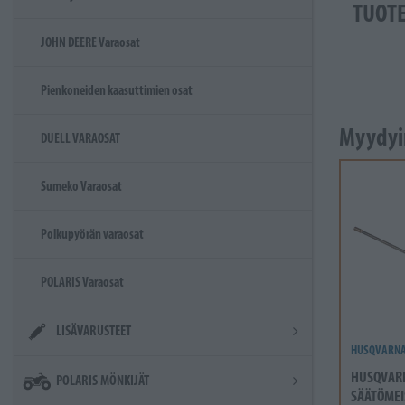
TUOT
JOHN DEERE Varaosat
Pienkoneiden kaasuttimien osat
Myydyi
DUELL VARAOSAT
Sumeko Varaosat
Polkupyörän varaosat
POLARIS Varaosat
LISÄVARUSTEET
HUSQVARN
HUSQVAR
POLARIS MÖNKIJÄT
SÄÄTÖMEI