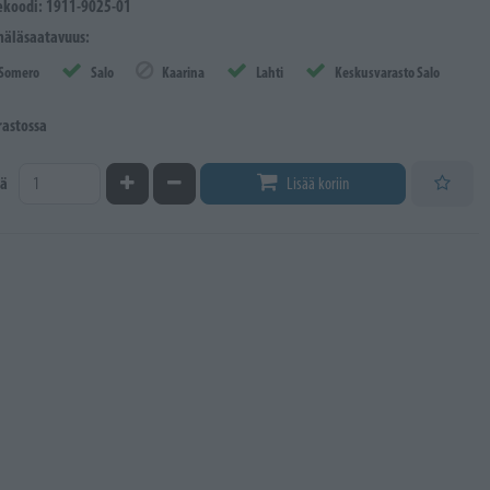
ekoodi: 1911-9025-01
äläsaatavuus:
Somero
Salo
Kaarina
Lahti
Keskusvarasto Salo
rastossa
Kasvata määrää
Vähennä määrää
ä
Lisää koriin