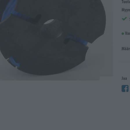
Tuot
Myym
Va
Määr
Jaa