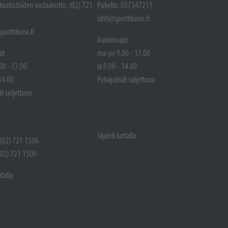
Huoltotöiden vastaanotto: (02) 721
Puhelin: 037347211
lahti@sporttikone.fi
porttikone.fi
Aukioloajat
at
ma-pe 9.00 - 17.00
00 - 17.00
la 9.00 - 14.00
 14.00
Pyhäpäivät suljettuna
t suljettuna
Sijainti kartalla
 (02) 721 1506
(02) 721 1500
rtalla