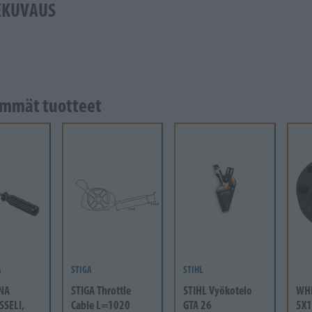
EKUVAUS
mmät tuotteet
A
STIGA
STIHL
NA
STIGA Throttle
STIHL Vyökotelo
WH
SSELI,
Cable L=1020
GTA 26
5X1