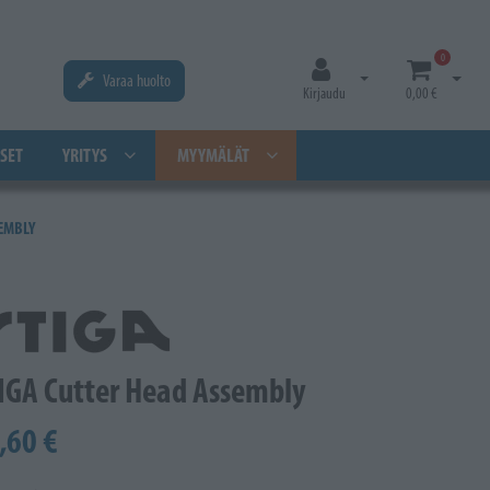
0
Varaa huolto
Avaa kirjautuminen
Avaa os
Kirjaudu
0,00 €
SET
YRITYS
MYYMÄLÄT
SEMBLY
IGA Cutter Head Assembly
,60 €