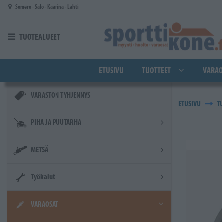
Siirry pääsisältöön
Somero - Salo - Kaarina - Lahti
TUOTEALUEET
ETUSIVU
TUOTTEET
VARAO
VARASTON TYHJENNYS
ETUSIVU
T
PIHA JA PUUTARHA
METSÄ
Työkalut
VARAOSAT