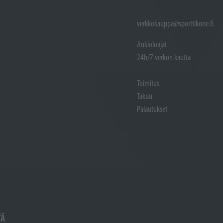
verkkokauppa@sporttikone.fi
Aukioloajat
24h/7 verkon kautta
Toimitus
Takuu
Palautukset
TÄ