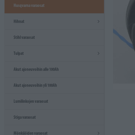
Husqvarna varaosat
Hihnat
Stihl varaosat
Tulpat
Akut ajoneuvoihin alle 100Ah
Akut ajoneuvoihin yli 100Ah
Lumilinkojen varaosat
Stiga varaosat
Mönkijöiden varaosat