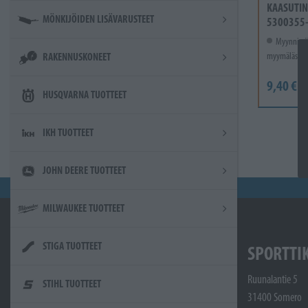
KAASUTIN
MÖNKIJÖIDEN LISÄVARUSTEET
5300355
Myynnissä
myymälässä.
RAKENNUSKONEET
9,40 €
HUSQVARNA TUOTTEET
IKH TUOTTEET
JOHN DEERE TUOTTEET
MILWAUKEE TUOTTEET
STIGA TUOTTEET
SPORTTI
Ruunalantie 5
STIHL TUOTTEET
31400 Somero