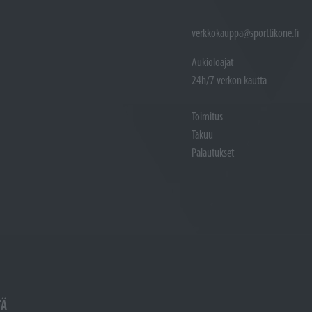
verkkokauppa@sporttikone.fi
Aukioloajat
24h/7 verkon kautta
Toimitus
Takuu
Palautukset
TÄ