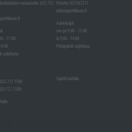
Huoltotöiden vastaanotto: (02) 721
Puhelin: 037347211
lahti@sporttikone.fi
porttikone.fi
Aukioloajat
at
ma-pe 9.00 - 17.00
00 - 17.00
la 9.00 - 14.00
 14.00
Pyhäpäivät suljettuna
t suljettuna
Sijainti kartalla
 (02) 721 1506
(02) 721 1500
rtalla