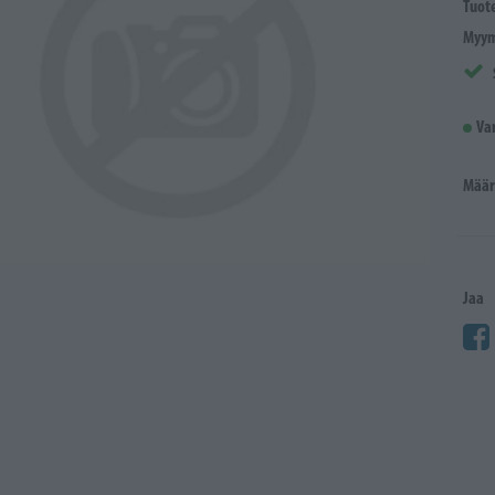
Tuot
Myym
Va
Määr
Jaa