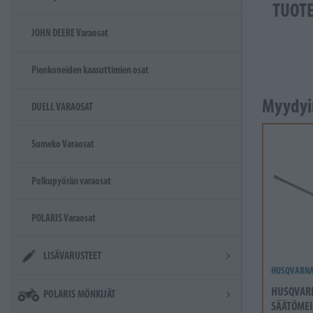
TUOT
JOHN DEERE Varaosat
Pienkoneiden kaasuttimien osat
Myydyi
DUELL VARAOSAT
Sumeko Varaosat
Polkupyörän varaosat
POLARIS Varaosat
LISÄVARUSTEET
HUSQVARN
HUSQVAR
POLARIS MÖNKIJÄT
SÄÄTÖMEI