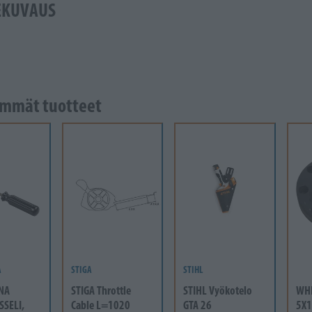
EKUVAUS
mmät tuotteet
A
STIGA
STIHL
NA
STIGA Throttle
STIHL Vyökotelo
WH
SSELI,
Cable L=1020
GTA 26
5X1