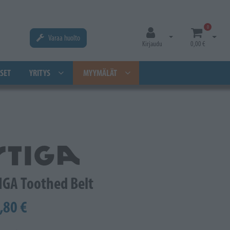
0
Varaa huolto
Avaa kirjautuminen
Avaa os
Kirjaudu
0,00 €
SET
YRITYS
MYYMÄLÄT
IGA Toothed Belt
,80 €