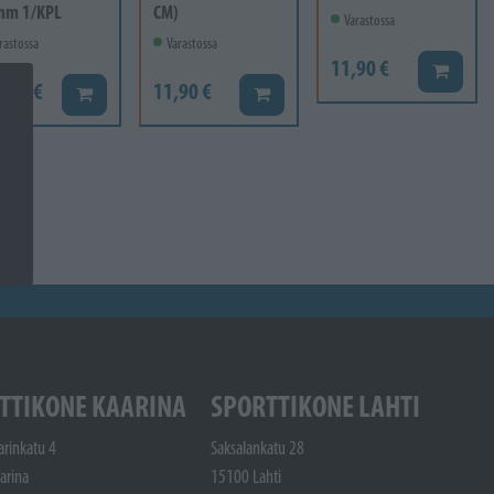
mm 1/KPL
CM)
Varastossa
rastossa
Varastossa
11,90 €
Lisää ko
6,60 €
11,90 €
Lisää koriin
Lisää koriin
TTIKONE KAARINA
SPORTTIKONE LAHTI
arinkatu 4
Saksalankatu 28
arina
15100 Lahti