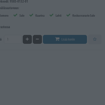
ekoodi: 9585-0132-01
äläsaatavuus:
Somero
Salo
Kaarina
Lahti
Keskusvarasto Salo
rastossa
Kasvata määrää
Vähennä määrää
ä
Lisää koriin