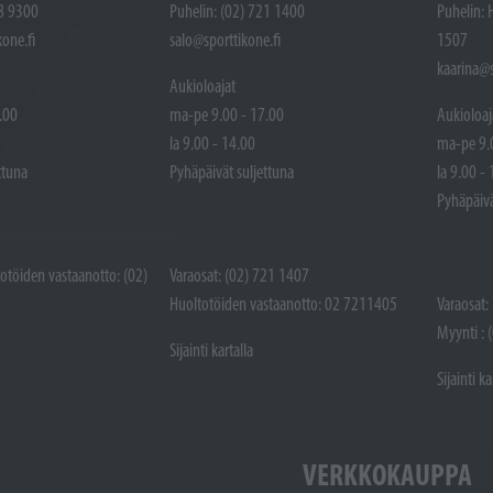
48 9300
Puhelin: (02) 721 1400
Puhelin: 
one.fi
salo@sporttikone.fi
1507
kaarina@s
Aukioloajat
.00
ma-pe 9.00 - 17.00
Aukioloaj
la 9.00 - 14.00
ma-pe 9.
ttuna
Pyhäpäivät suljettuna
la 9.00 -
Pyhäpäivä
totöiden vastaanotto: (02)
Varaosat: (02) 721 1407
Huoltotöiden vastaanotto: 02 7211405
Varaosat:
Myynti : 
Sijainti kartalla
Sijainti ka
VERKKOKAUPPA