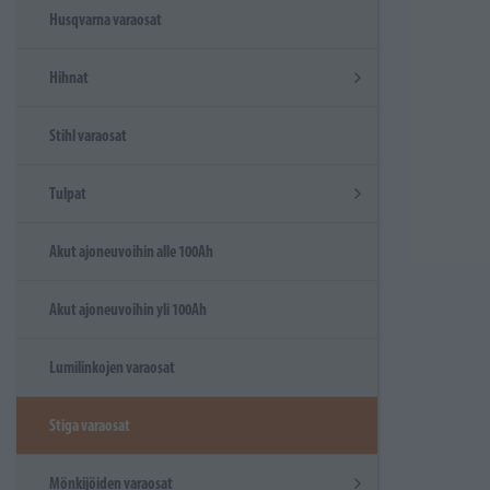
Husqvarna varaosat
Hihnat
Stihl varaosat
Tulpat
Akut ajoneuvoihin alle 100Ah
Akut ajoneuvoihin yli 100Ah
Lumilinkojen varaosat
Stiga varaosat
Mönkijöiden varaosat