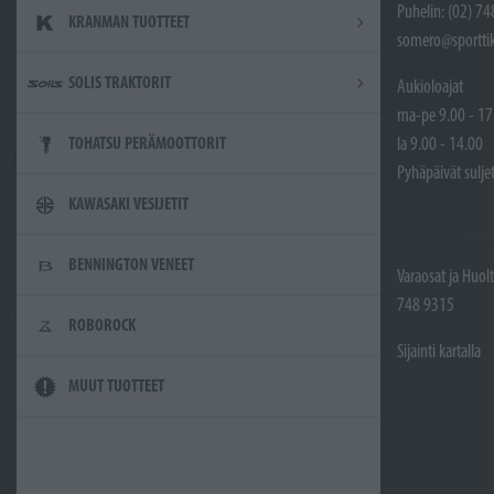
Puhelin: (02) 7
KRANMAN TUOTTEET
somero@sporttik
SOLIS TRAKTORIT
Aukioloajat
ma-pe 9.00 - 17
la 9.00 - 14.00
TOHATSU PERÄMOOTTORIT
Pyhäpäivät sulje
KAWASAKI VESIJETIT
BENNINGTON VENEET
Varaosat ja Huol
748 9315
ROBOROCK
Sijainti kartalla
MUUT TUOTTEET