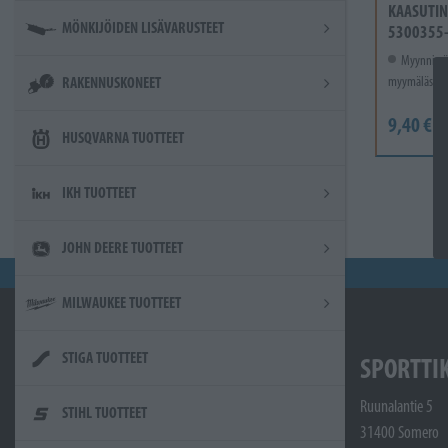
KAASUTIN
MÖNKIJÖIDEN LISÄVARUSTEET
5300355
Myynnissä
myymälässä.
RAKENNUSKONEET
9,40 €
HUSQVARNA TUOTTEET
IKH TUOTTEET
JOHN DEERE TUOTTEET
MILWAUKEE TUOTTEET
STIGA TUOTTEET
SPORTTI
Ruunalantie 5
STIHL TUOTTEET
31400 Somero