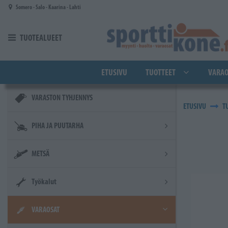
Siirry pääsisältöön
Somero - Salo - Kaarina - Lahti
TUOTEALUEET
ETUSIVU
TUOTTEET
VARAO
VARASTON TYHJENNYS
ETUSIVU
T
PIHA JA PUUTARHA
METSÄ
Työkalut
VARAOSAT