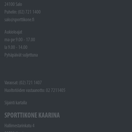
24100 Salo
Puhelin: (02) 721 1400
salo@sporttikone.fi
Aukioloajat
ma-pe 9.00 - 17.00
la 9.00 - 14.00
Pyhäpäivät suljettuna
Varaosat: (02) 721 1407
Huoltotöiden vastaanotto: 02 7211405
Sijainti kartalla
SPORTTIKONE KAARINA
Hallimestarinkatu 4