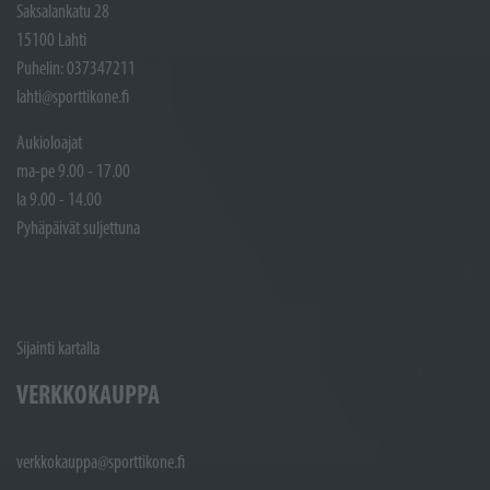
Saksalankatu 28
15100 Lahti
Puhelin: 037347211
lahti@sporttikone.fi
Aukioloajat
ma-pe 9.00 - 17.00
la 9.00 - 14.00
Pyhäpäivät suljettuna
Sijainti kartalla
VERKKOKAUPPA
verkkokauppa@sporttikone.fi