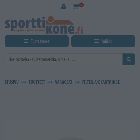
Siirry pääsisältöön
0
Tuotealueet
Valikko
ETUSIVU
TUOTTEET
VARAOSAT
FILTER-A/C CARTRIDGE