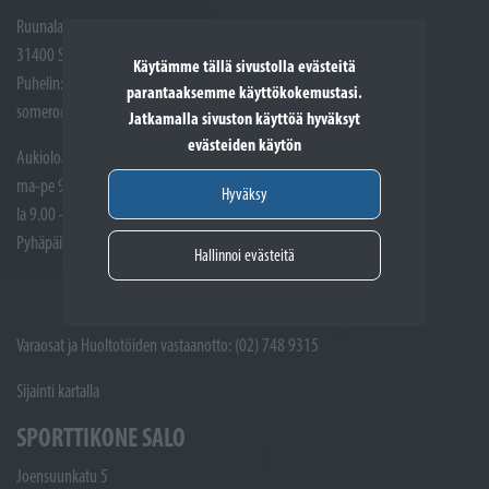
Ruunalantie 5
31400 Somero
Käytämme tällä sivustolla evästeitä
Puhelin: (02) 748 9300
parantaaksemme käyttökokemustasi.
somero@sporttikone.fi
Jatkamalla sivuston käyttöä hyväksyt
evästeiden käytön
Aukioloajat
ma-pe 9.00 - 17.00
Hyväksy
la 9.00 - 14.00
Pyhäpäivät suljettuna
Hallinnoi evästeitä
Varaosat ja Huoltotöiden vastaanotto: (02) 748 9315
Sijainti kartalla
SPORTTIKONE SALO
Joensuunkatu 5