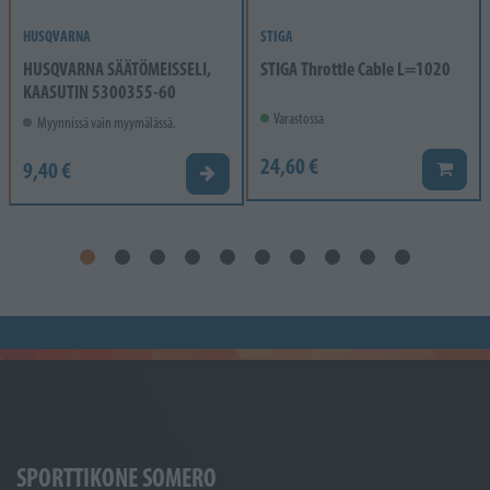
HUSQVARNA
STIGA
HUSQVARNA SÄÄTÖMEISSELI,
STIGA Throttle Cable L=1020
KAASUTIN 5300355-60
Varastossa
Myynnissä vain myymälässä.
24,60 €
9,40 €
Lisää k
Valitse vaihtoehto
SPORTTIKONE SOMERO