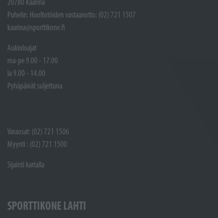
20780 Kaarina
Puhelin: Huoltotöiden vastaanotto: (02) 721 1507
kaarina@sporttikone.fi
Aukioloajat
ma-pe 9.00 - 17.00
la 9.00 - 14.00
Pyhäpäivät suljettuna
Varaosat: (02) 721 1506
Myynti : (02) 721 1500
Sijainti kartalla
SPORTTIKONE LAHTI