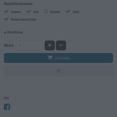
Myymäläsaatavuus:
Somero
Salo
Kaarina
Lahti
Keskusvarasto Salo
Varastossa
Kasvata määrää
Vähennä määrää
Määrä
Lisää koriin
Jaa