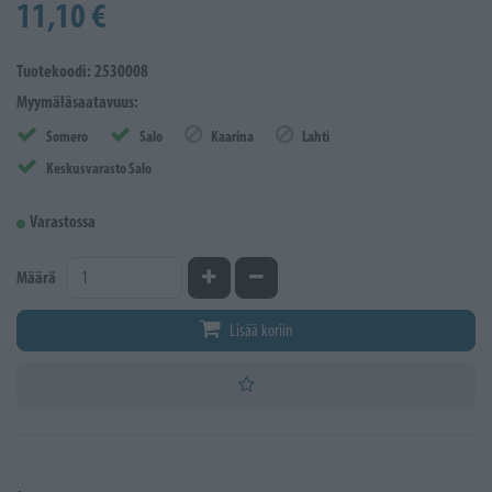
11,10 €
Tuotekoodi: 2530008
Myymäläsaatavuus:
Somero
Salo
Kaarina
Lahti
Keskusvarasto Salo
Varastossa
Kasvata määrää
Vähennä määrää
Määrä
Lisää koriin