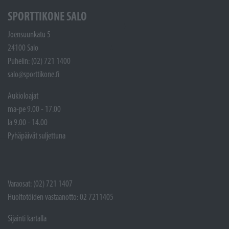
SPORTTIKONE SALO
Joensuunkatu 5
24100 Salo
Puhelin: (02) 721 1400
salo@sporttikone.fi
Aukioloajat
ma-pe 9.00 - 17.00
la 9.00 - 14.00
Pyhäpäivät suljettuna
Varaosat: (02) 721 1407
Huoltotöiden vastaanotto: 02 7211405
Sijainti kartalla