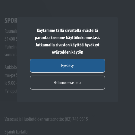
SPORTTIKONE SOMERO
Käytämme tällä sivustolla evästeitä
Ruunalantie 5
parantaaksemme käyttökokemustasi.
31400 Somero
Jatkamalla sivuston käyttöä hyväksyt
Puhelin: (02) 748 9300
evästeiden käytön
somero@sporttikone.fi
Hyväksy
Aukioloajat
ma-pe 9.00 - 17.00
Hallinnoi evästeitä
la 9.00 - 14.00
Pyhäpäivät suljettuna
Varaosat ja Huoltotöiden vastaanotto: (02) 748 9315
Sijainti kartalla