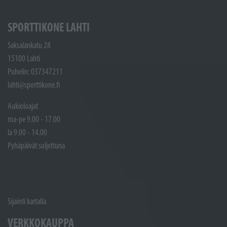
SPORTTIKONE LAHTI
Saksalankatu 28
15100 Lahti
Puhelin: 037347211
lahti@sporttikone.fi
Aukioloajat
ma-pe 9.00 - 17.00
la 9.00 - 14.00
Pyhäpäivät suljettuna
Sijainti kartalla
VERKKOKAUPPA