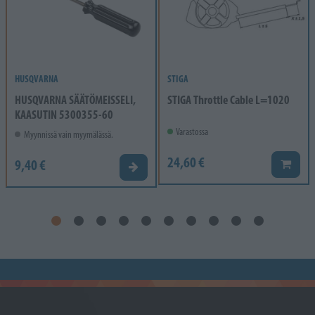
HUSQVARNA
STIGA
HUSQVARNA SÄÄTÖMEISSELI,
STIGA Throttle Cable L=1020
KAASUTIN 5300355-60
Varastossa
Myynnissä vain myymälässä.
24,60 €
9,40 €
Lisää k
Valitse vaihtoehto