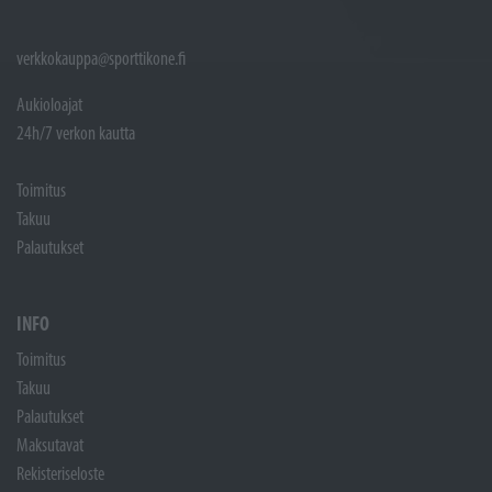
verkkokauppa@sporttikone.fi
Aukioloajat
24h/7 verkon kautta
Toimitus
Takuu
Palautukset
INFO
Toimitus
Takuu
Palautukset
Maksutavat
Rekisteriseloste