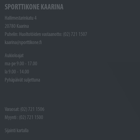
SPORTTIKONE KAARINA
Hallimestarinkatu 4
20780 Kaarina
Puhelin: Huoltotöiden vastaanotto: (02) 721 1507
kaarina@sporttikone.fi
Aukioloajat
ma-pe 9.00 - 17.00
la 9.00 - 14.00
Pyhäpäivät suljettuna
Varaosat: (02) 721 1506
Myynti : (02) 721 1500
Sijainti kartalla