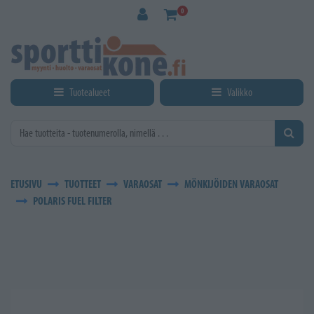
Siirry pääsisältöön
0
Tuotealueet
Valikko
ETUSIVU
TUOTTEET
VARAOSAT
MÖNKIJÖIDEN VARAOSAT
POLARIS FUEL FILTER