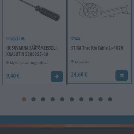
HUSQVARNA
STIGA
HUSQVARNA SÄÄTÖMEISSELI,
STIGA Throttle Cable L=1020
KAASUTIN 5300355-60
Varastossa
Myynnissä vain myymälässä.
24,60 €
9,40 €
Lisää k
Valitse vaihtoehto