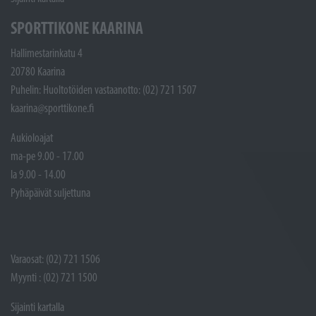
SPORTTIKONE KAARINA
Hallimestarinkatu 4
20780 Kaarina
Puhelin: Huoltotöiden vastaanotto: (02) 721 1507
kaarina@sporttikone.fi
Aukioloajat
ma-pe 9.00 - 17.00
la 9.00 - 14.00
Pyhäpäivät suljettuna
Varaosat: (02) 721 1506
Myynti : (02) 721 1500
Sijainti kartalla