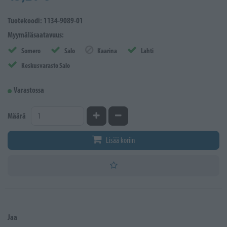
Tuotekoodi: 1134-9089-01
Myymäläsaatavuus:
Somero
Salo
Kaarina
Lahti
Keskusvarasto Salo
Varastossa
Kasvata määrää
Vähennä määrää
Määrä
Lisää koriin
Jaa