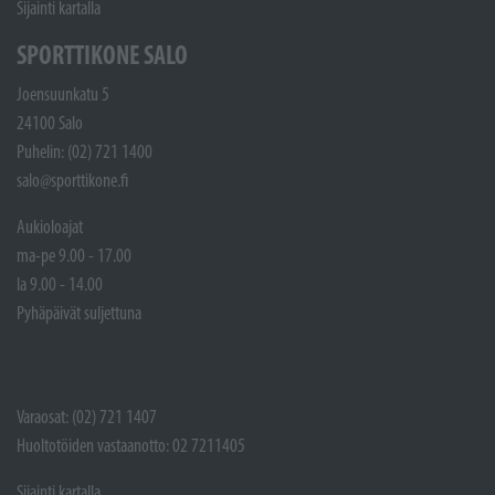
Sijainti kartalla
SPORTTIKONE SALO
Joensuunkatu 5
24100 Salo
Puhelin: (02) 721 1400
salo@sporttikone.fi
Aukioloajat
ma-pe 9.00 - 17.00
la 9.00 - 14.00
Pyhäpäivät suljettuna
Varaosat: (02) 721 1407
Huoltotöiden vastaanotto: 02 7211405
Sijainti kartalla