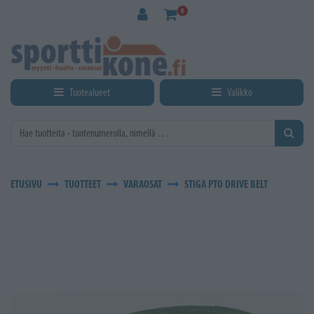
Siirry pääsisältöön
0
Tuotealueet
Valikko
ETUSIVU
TUOTTEET
VARAOSAT
STIGA PTO DRIVE BELT