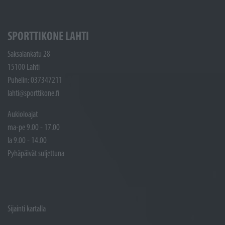
SPORTTIKONE LAHTI
Saksalankatu 28
15100 Lahti
Puhelin: 037347211
lahti@sporttikone.fi
Aukioloajat
ma-pe 9.00 - 17.00
la 9.00 - 14.00
Pyhäpäivät suljettuna
Sijainti kartalla