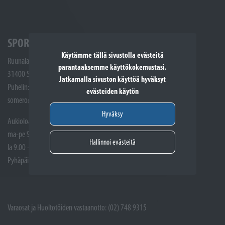
SPORTTIKONE SOMERO
Käytämme tällä sivustolla evästeitä
Ruunalantie 5
parantaaksemme käyttökokemustasi.
31400 Somero
Jatkamalla sivuston käyttöä hyväksyt
Puhelin: (02) 748 9300
evästeiden käytön
somero@sporttikone.fi
Hyväksy
Aukioloajat
ma-pe 9.00 - 17.00
Hallinnoi evästeitä
la 9.00 - 14.00
Pyhäpäivät suljettuna
Varaosat ja Huoltotöiden vastaanotto: (02) 748 9315