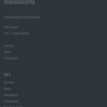
VERKKOKAUPPA
verkkokauppa@sporttikone.fi
Aukioloajat
24h/7 verkon kautta
Toimitus
Takuu
Palautukset
INFO
Toimitus
Takuu
Palautukset
Maksutavat