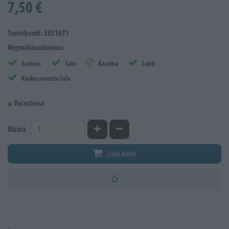
7,50 €
Tuotekoodi: 3021671
Myymäläsaatavuus:
Somero
Salo
Kaarina
Lahti
Keskusvarasto Salo
Varastossa
Kasvata määrää
Vähennä määrää
Määrä
Lisää koriin