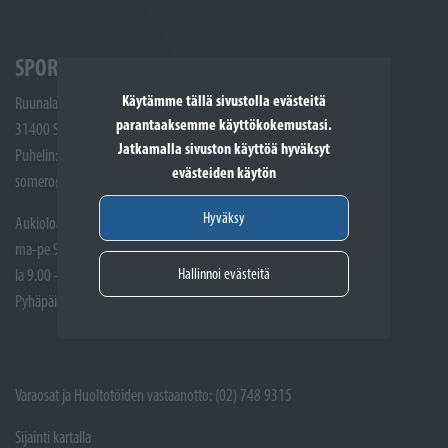
SPORTTIKONE SOMERO
Käytämme tällä sivustolla evästeitä
Ruunalantie 5
parantaaksemme käyttökokemustasi.
31400 Somero
Jatkamalla sivuston käyttöä hyväksyt
Puhelin: (02) 748 9300
evästeiden käytön
somero@sporttikone.fi
Hyväksy
Aukioloajat
ma-pe 9.00 - 17.00
Hallinnoi evästeitä
la 9.00 - 14.00
Pyhäpäivät suljettuna
Varaosat ja Huoltotöiden vastaanotto: (02) 748 9315
Sijainti kartalla