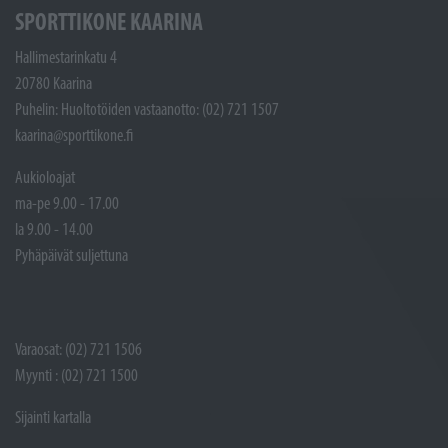
SPORTTIKONE KAARINA
Hallimestarinkatu 4
20780 Kaarina
Puhelin: Huoltotöiden vastaanotto: (02) 721 1507
kaarina@sporttikone.fi
Aukioloajat
ma-pe 9.00 - 17.00
la 9.00 - 14.00
Pyhäpäivät suljettuna
Varaosat: (02) 721 1506
Myynti : (02) 721 1500
Sijainti kartalla