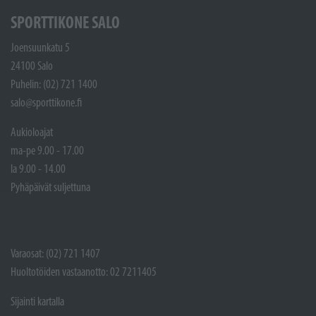
SPORTTIKONE SALO
Joensuunkatu 5
24100 Salo
Puhelin: (02) 721 1400
salo@sporttikone.fi
Aukioloajat
ma-pe 9.00 - 17.00
la 9.00 - 14.00
Pyhäpäivät suljettuna
Varaosat: (02) 721 1407
Huoltotöiden vastaanotto: 02 7211405
Sijainti kartalla