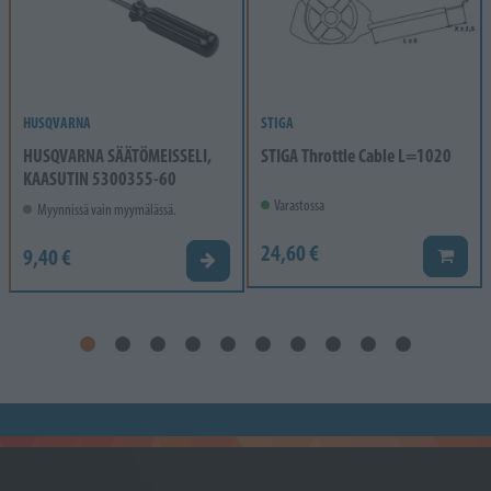
HUSQVARNA
STIGA
HUSQVARNA SÄÄTÖMEISSELI,
STIGA Throttle Cable L=1020
KAASUTIN 5300355-60
Varastossa
Myynnissä vain myymälässä.
24,60 €
9,40 €
Lisää k
Valitse vaihtoehto