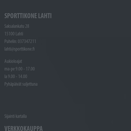
SPORTTIKONE LAHTI
Saksalankatu 28
15100 Lahti
Puhelin: 037347211
lahti@sporttikone.fi
Aukioloajat
ma-pe 9.00 - 17.00
la 9.00 - 14.00
Pyhäpäivät suljettuna
Sijainti kartalla
VERKKOKAUPPA