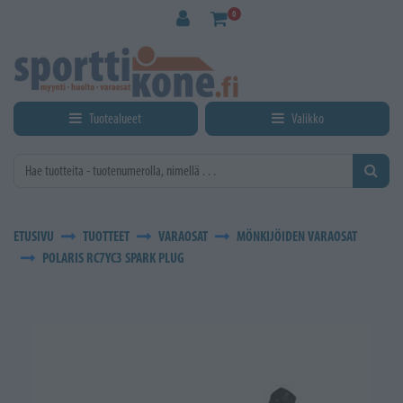
Siirry pääsisältöön
0
Tuotealueet
Valikko
ETUSIVU
TUOTTEET
VARAOSAT
MÖNKIJÖIDEN VARAOSAT
POLARIS RC7YC3 SPARK PLUG