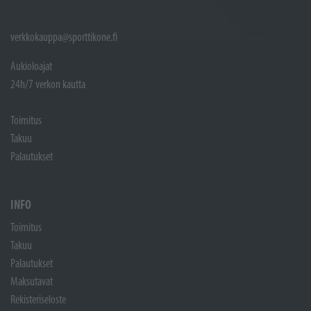
verkkokauppa@sporttikone.fi
Aukioloajat
24h/7 verkon kautta
Toimitus
Takuu
Palautukset
INFO
Toimitus
Takuu
Palautukset
Maksutavat
Rekisteriseloste