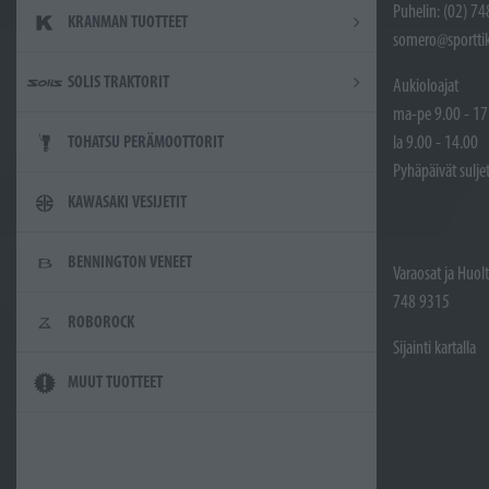
Puhelin: (02) 7
KRANMAN TUOTTEET
somero@sporttik
SOLIS TRAKTORIT
Aukioloajat
ma-pe 9.00 - 17
la 9.00 - 14.00
TOHATSU PERÄMOOTTORIT
Pyhäpäivät sulje
KAWASAKI VESIJETIT
BENNINGTON VENEET
Varaosat ja Huol
748 9315
ROBOROCK
Sijainti kartalla
MUUT TUOTTEET