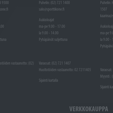
48 9300
Puhelin: (02) 721 1400
Puhelin: 
one.fi
salo@sporttikone.fi
1507
kaarina@s
Aukioloajat
.00
ma-pe 9.00 - 17.00
Aukioloaj
la 9.00 - 14.00
ma-pe 9.
ttuna
Pyhäpäivät suljettuna
la 9.00 -
Pyhäpäivä
totöiden vastaanotto: (02)
Varaosat: (02) 721 1407
Huoltotöiden vastaanotto: 02 7211405
Varaosat:
Myynti : 
Sijainti kartalla
Sijainti ka
VERKKOKAUPPA