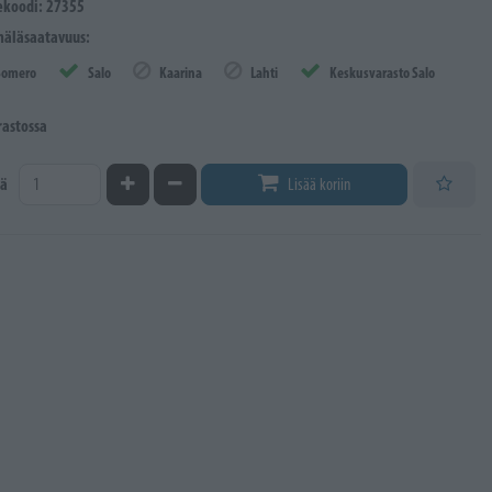
ekoodi: 27355
äläsaatavuus:
Somero
Salo
Kaarina
Lahti
Keskusvarasto Salo
rastossa
Kasvata määrää
Vähennä määrää
ä
Lisää koriin