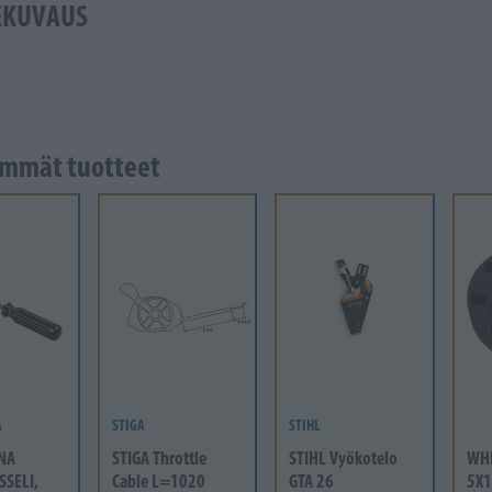
EKUVAUS
mmät tuotteet
A
STIGA
STIHL
NA
STIGA Throttle
STIHL Vyökotelo
WH
SSELI,
Cable L=1020
GTA 26
5X1