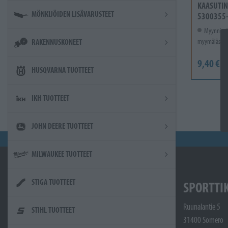
KAASUTIN
MÖNKIJÖIDEN LISÄVARUSTEET
5300355
Myynnissä
myymälässä.
RAKENNUSKONEET
9,40 €
HUSQVARNA TUOTTEET
IKH TUOTTEET
JOHN DEERE TUOTTEET
MILWAUKEE TUOTTEET
STIGA TUOTTEET
SPORTTI
Ruunalantie 5
STIHL TUOTTEET
31400 Somero