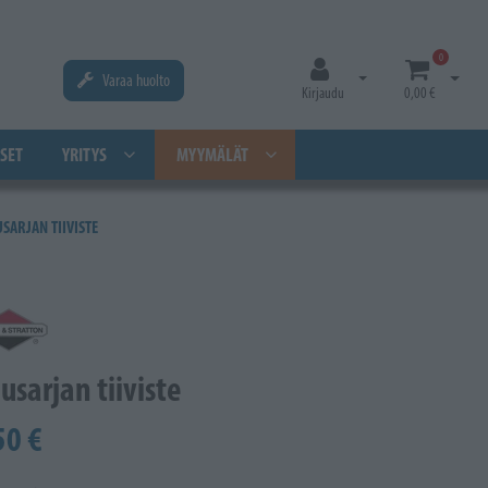
0
Varaa huolto
Avaa kirjautuminen
Avaa os
Kirjaudu
0,00 €
SET
YRITYS
MYYMÄLÄT
SARJAN TIIVISTE
usarjan tiiviste
50 €