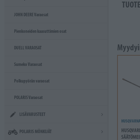
TUOT
JOHN DEERE Varaosat
Pienkoneiden kaasuttimien osat
Myydyi
DUELL VARAOSAT
Sumeko Varaosat
Polkupyörän varaosat
POLARIS Varaosat
LISÄVARUSTEET
HUSQVARN
HUSQVAR
POLARIS MÖNKIJÄT
SÄÄTÖMEI