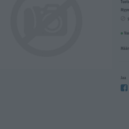
Tuot
Myym
Va
Määr
Jaa