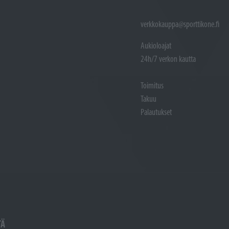
verkkokauppa@sporttikone.fi
Aukioloajat
24h/7 verkon kautta
Toimitus
Takuu
Palautukset
TÄ