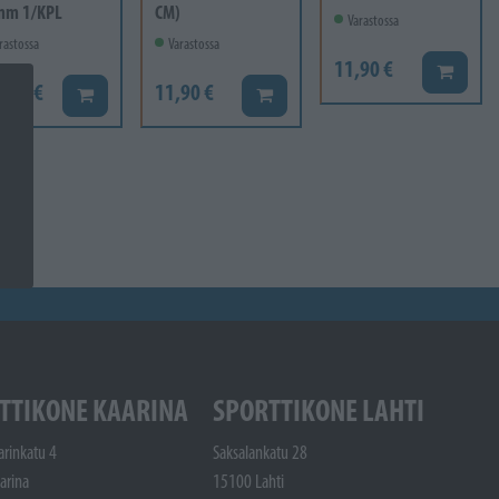
mm 1/KPL
CM)
Varastossa
rastossa
Varastossa
11,90 €
Lisää ko
6,60 €
11,90 €
Lisää koriin
Lisää koriin
TTIKONE KAARINA
SPORTTIKONE LAHTI
arinkatu 4
Saksalankatu 28
arina
15100 Lahti