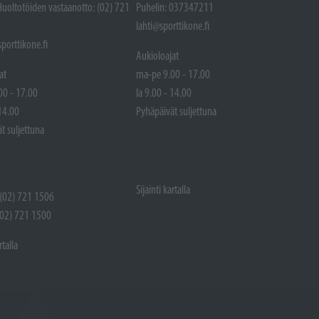
Huoltotöiden vastaanotto: (02) 721
Puhelin: 037347211
lahti@sporttikone.fi
porttikone.fi
Aukioloajat
at
ma-pe 9.00 - 17.00
00 - 17.00
la 9.00 - 14.00
 14.00
Pyhäpäivät suljettuna
t suljettuna
Sijainti kartalla
 (02) 721 1506
(02) 721 1500
rtalla