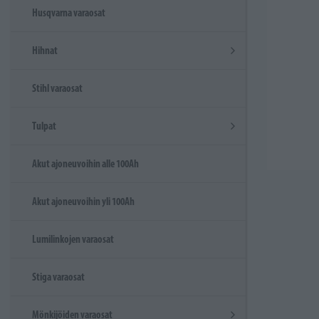
Husqvarna varaosat
Hihnat
Stihl varaosat
Tulpat
Akut ajoneuvoihin alle 100Ah
Akut ajoneuvoihin yli 100Ah
Lumilinkojen varaosat
Stiga varaosat
Mönkijöiden varaosat