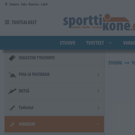
Siirry pääsisältöön
Somero - Salo - Kaarina - Lahti
TUOTEALUEET
ETUSIVU
TUOTTEET
VARAO
VARASTON TYHJENNYS
ETUSIVU
T
PIHA JA PUUTARHA
METSÄ
Työkalut
VARAOSAT