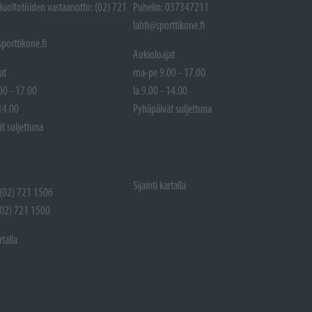
Huoltotöiden vastaanotto: (02) 721
Puhelin: 037347211
lahti@sporttikone.fi
porttikone.fi
Aukioloajat
at
ma-pe 9.00 - 17.00
00 - 17.00
la 9.00 - 14.00
 14.00
Pyhäpäivät suljettuna
t suljettuna
Sijainti kartalla
 (02) 721 1506
(02) 721 1500
rtalla