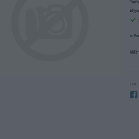
Tuot
Myym
Va
Määr
Jaa