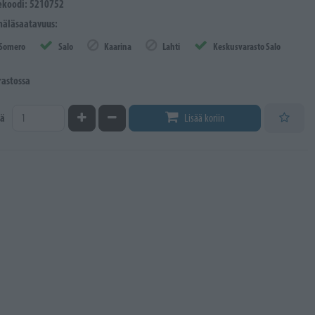
ekoodi: 5210752
äläsaatavuus:
Somero
Salo
Kaarina
Lahti
Keskusvarasto Salo
rastossa
Kasvata määrää
Vähennä määrää
ä
Lisää koriin