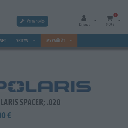
0
Varaa huolto
Avaa kirjautuminen
Avaa os
Kirjaudu
0,00 €
SET
YRITYS
MYYMÄLÄT
LARIS SPACER; .020
00 €