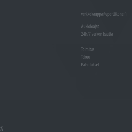
verkkokauppa@sporttikone.fi
Aukioloajat
24h/7 verkon kautta
Toimitus
Takuu
Palautukset
TÄ