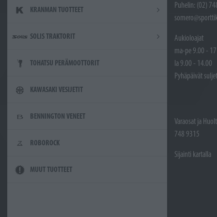
Puhelin: (02) 7
KRANMAN TUOTTEET
somero@sporttik
SOLIS TRAKTORIT
Aukioloajat
ma-pe 9.00 - 17
la 9.00 - 14.00
TOHATSU PERÄMOOTTORIT
Pyhäpäivät sulje
KAWASAKI VESIJETIT
BENNINGTON VENEET
Varaosat ja Huol
748 9315
ROBOROCK
Sijainti kartalla
MUUT TUOTTEET