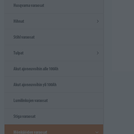
Husqvarna varaosat
Hihnat
Stihl varaosat
Tulpat
Akut ajoneuvoihin alle 100Ah
Akut ajoneuvoihin yli 100Ah
Lumilinkojen varaosat
Stiga varaosat
Mönkijöiden varaosat