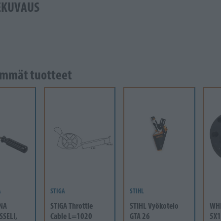
EKUVAUS
mmät tuotteet
A
STIGA
STIHL
NA
STIGA Throttle
STIHL Vyökotelo
WH
SSELI,
Cable L=1020
GTA 26
5X1