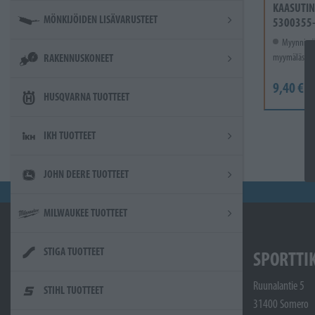
KAASUTIN
MÖNKIJÖIDEN LISÄVARUSTEET
5300355
Myynnissä
myymälässä.
RAKENNUSKONEET
9,40 €
HUSQVARNA TUOTTEET
IKH TUOTTEET
JOHN DEERE TUOTTEET
MILWAUKEE TUOTTEET
STIGA TUOTTEET
SPORTTI
Ruunalantie 5
STIHL TUOTTEET
31400 Somero