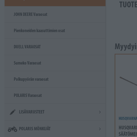
TUOT
JOHN DEERE Varaosat
Pienkoneiden kaasuttimien osat
Myydyi
DUELL VARAOSAT
Sumeko Varaosat
Polkupyörän varaosat
POLARIS Varaosat
LISÄVARUSTEET
HUSQVARN
HUSQVAR
POLARIS MÖNKIJÄT
SÄÄTÖMEI