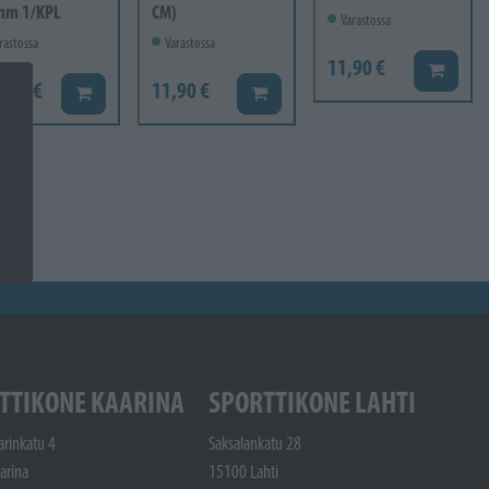
mm 1/KPL
CM)
Varastossa
rastossa
Varastossa
11,90 €
Lisää ko
6,60 €
11,90 €
Lisää koriin
Lisää koriin
TTIKONE KAARINA
SPORTTIKONE LAHTI
arinkatu 4
Saksalankatu 28
arina
15100 Lahti