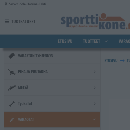
Siirry pääsisältöön
Somero - Salo - Kaarina - Lahti
TUOTEALUEET
ETUSIVU
TUOTTEET
VARAO
VARASTON TYHJENNYS
ETUSIVU
T
PIHA JA PUUTARHA
METSÄ
Työkalut
VARAOSAT