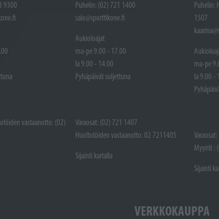
48 9300
Puhelin: (02) 721 1400
Puhelin: 
one.fi
salo@sporttikone.fi
1507
kaarina@s
Aukioloajat
.00
ma-pe 9.00 - 17.00
Aukioloaj
la 9.00 - 14.00
ma-pe 9.
ttuna
Pyhäpäivät suljettuna
la 9.00 -
Pyhäpäivä
totöiden vastaanotto: (02)
Varaosat: (02) 721 1407
Huoltotöiden vastaanotto: 02 7211405
Varaosat:
Myynti : 
Sijainti kartalla
Sijainti ka
VERKKOKAUPPA