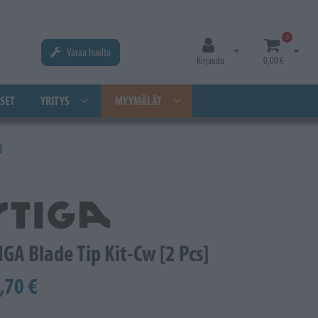
0
Varaa huolto
Avaa kirjautuminen
Avaa os
Kirjaudu
0,00 €
SET
YRITYS
MYYMÄLÄT
]
IGA Blade Tip Kit-Cw [2 Pcs]
,70 €