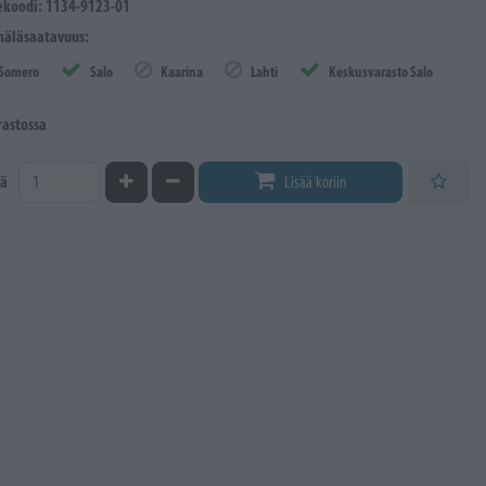
ekoodi: 1134-9123-01
äläsaatavuus:
Somero
Salo
Kaarina
Lahti
Keskusvarasto Salo
rastossa
Kasvata määrää
Vähennä määrää
ä
Lisää koriin