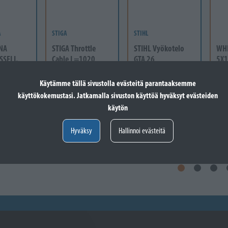
A
STIGA
STIHL
NA
STIGA Throttle
STIHL Vyökotelo
WH
SSELI,
Cable L=1020
GTA 26
5X1
38
Varastossa
Varastossa
-60
Käytämme tällä sivustolla evästeitä parantaaksemme
Va
24,60 €
41,60 €
 vain
käyttökokemustasi. Jatkamalla sivuston käyttöä hyväksyt evästeiden
Lisää koriin
Lisää koriin
12
käytön
Valitse vaihtoehto
Hyväksy
Hallinnoi evästeitä