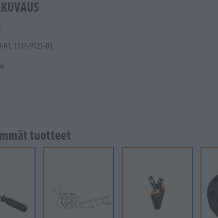
EKUVAUS
M
-01, 1134-9121-01,
06
mmät tuotteet