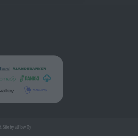
d. Site by
atFlow Oy