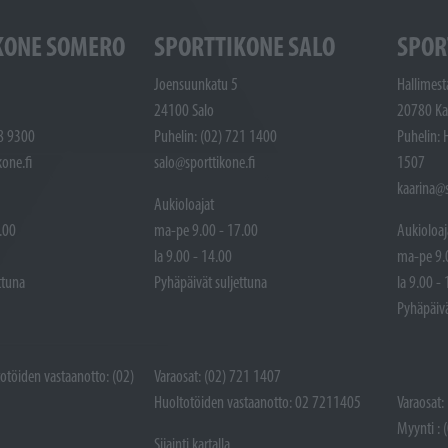
KONE SOMERO
SPORTTIKONE SALO
SPOR
Joensuunkatu 5
Hallimest
24100 Salo
20780 Ka
48 9300
Puhelin: (02) 721 1400
Puhelin: 
one.fi
salo@sporttikone.fi
1507
kaarina@s
Aukioloajat
.00
ma-pe 9.00 - 17.00
Aukioloaj
la 9.00 - 14.00
ma-pe 9.
ttuna
Pyhäpäivät suljettuna
la 9.00 -
Pyhäpäivä
totöiden vastaanotto: (02)
Varaosat: (02) 721 1407
Huoltotöiden vastaanotto: 02 7211405
Varaosat:
Myynti : 
Sijainti kartalla