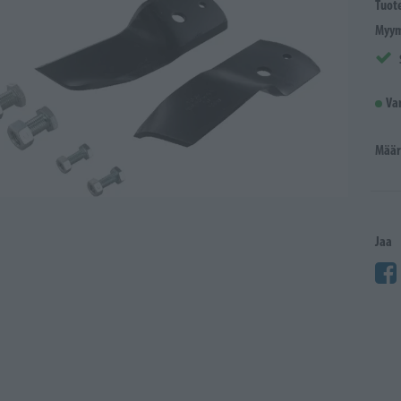
Tuot
Myym
Va
Määr
Jaa