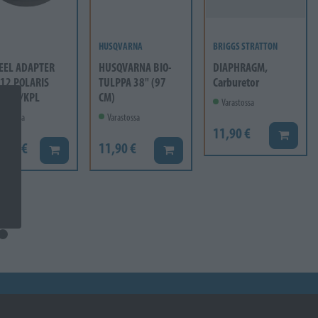
HUSQVARNA
BRIGGS STRATTON
EEL ADAPTER
HUSQVARNA BIO-
DIAPHRAGM,
12 POLARIS
TULPPA 38" (97
Carburetor
mm 1/KPL
CM)
Varastossa
rastossa
Varastossa
11,90 €
Lisää ko
6,60 €
11,90 €
Lisää koriin
Lisää koriin