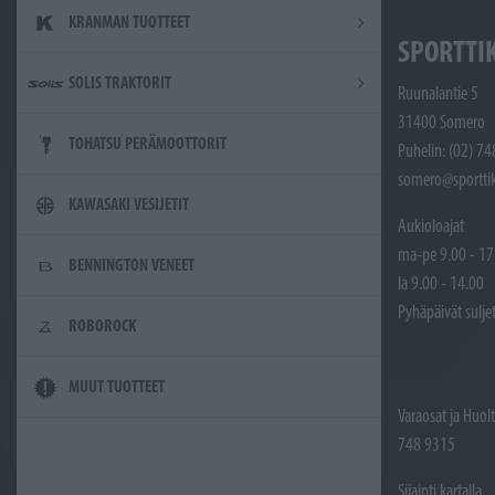
KRANMAN TUOTTEET
SPORTTI
SOLIS TRAKTORIT
Ruunalantie 5
31400 Somero
TOHATSU PERÄMOOTTORIT
Puhelin: (02) 7
somero@sporttik
KAWASAKI VESIJETIT
Aukioloajat
ma-pe 9.00 - 17
BENNINGTON VENEET
la 9.00 - 14.00
Pyhäpäivät sulje
ROBOROCK
MUUT TUOTTEET
Varaosat ja Huol
748 9315
Sijainti kartalla