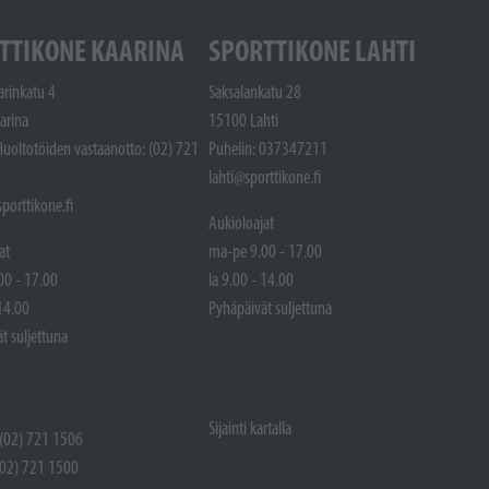
TTIKONE KAARINA
SPORTTIKONE LAHTI
arinkatu 4
Saksalankatu 28
arina
15100 Lahti
Huoltotöiden vastaanotto: (02) 721
Puhelin: 037347211
lahti@sporttikone.fi
porttikone.fi
Aukioloajat
at
ma-pe 9.00 - 17.00
00 - 17.00
la 9.00 - 14.00
 14.00
Pyhäpäivät suljettuna
t suljettuna
Sijainti kartalla
 (02) 721 1506
(02) 721 1500