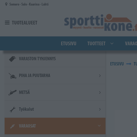
Siirry pääsisältöön
Somero - Salo - Kaarina - Lahti
TUOTEALUEET
ETUSIVU
TUOTTEET
VARAO
VARASTON TYHJENNYS
ETUSIVU
T
PIHA JA PUUTARHA
METSÄ
Työkalut
VARAOSAT