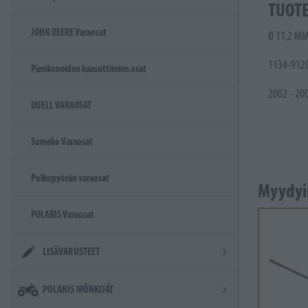
TUOT
JOHN DEERE Varaosat
Ø 11,2 M
1134-9120
Pienkoneiden kaasuttimien osat
2002 - 20
DUELL VARAOSAT
Sumeko Varaosat
Polkupyörän varaosat
Myydyi
POLARIS Varaosat
LISÄVARUSTEET
POLARIS MÖNKIJÄT