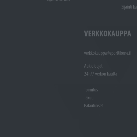
Sijainti ka
VERKKOKAUPPA
verkkokauppa@sporttikone.fi
Aukioloajat
24h/7 verkon kautta
Toimitus
Takuu
Palautukset