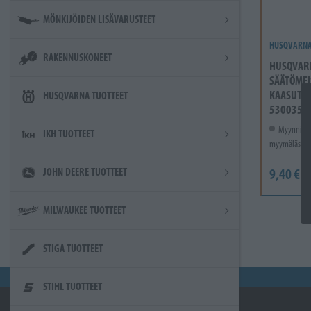
MÖNKIJÖIDEN LISÄVARUSTEET
HUSQVARN
RAKENNUSKONEET
HUSQVAR
SÄÄTÖMEI
KAASUTIN
HUSQVARNA TUOTTEET
5300355
Myynnissä
IKH TUOTTEET
myymälässä.
9,40 €
JOHN DEERE TUOTTEET
MILWAUKEE TUOTTEET
STIGA TUOTTEET
STIHL TUOTTEET