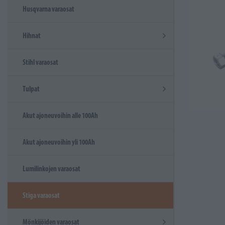
Husqvarna varaosat
Hihnat
Stihl varaosat
Tulpat
Akut ajoneuvoihin alle 100Ah
Akut ajoneuvoihin yli 100Ah
Lumilinkojen varaosat
Stiga varaosat
Mönkijöiden varaosat