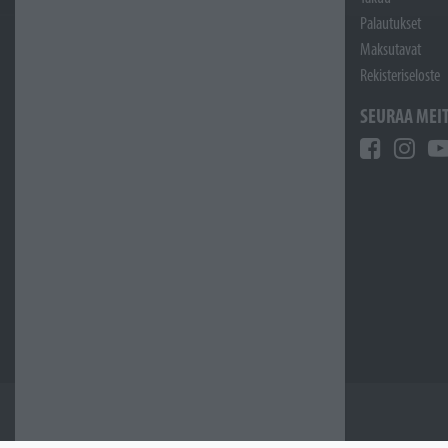
Palautukset
Maksutavat
Rekisteriseloste
SEURAA MEI