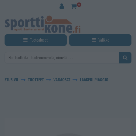
Siirry pääsisältöön
0
Tuotealueet
Valikko
ETUSIVU
TUOTTEET
VARAOSAT
LAAKERI PIAGGIO