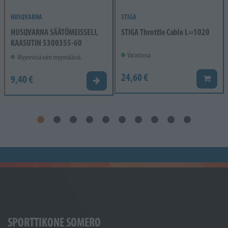
HUSQVARNA
STIGA
HUSQVARNA SÄÄTÖMEISSELI,
STIGA Throttle Cable L=1020
KAASUTIN 5300355-60
Varastossa
Myynnissä vain myymälässä.
24,60 €
9,40 €
Lisää k
Valitse vaihtoehto
SPORTTIKONE SOMERO