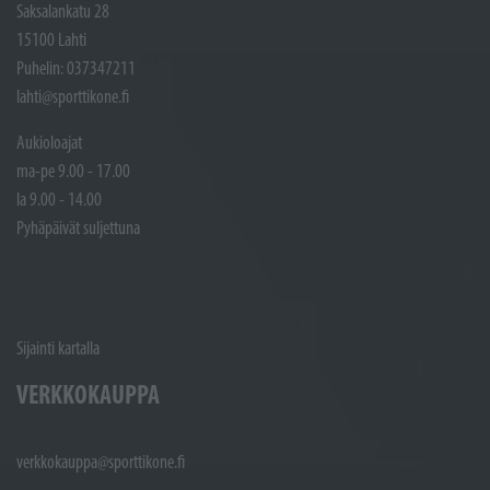
Saksalankatu 28
15100 Lahti
Puhelin: 037347211
lahti@sporttikone.fi
Aukioloajat
ma-pe 9.00 - 17.00
la 9.00 - 14.00
Pyhäpäivät suljettuna
Sijainti kartalla
VERKKOKAUPPA
verkkokauppa@sporttikone.fi