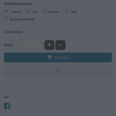
Myymäläsaatavuus:
Somero
Salo
Kaarina
Lahti
Keskusvarasto Salo
Varastossa
Kasvata määrää
Vähennä määrää
Määrä
Lisää koriin
Jaa