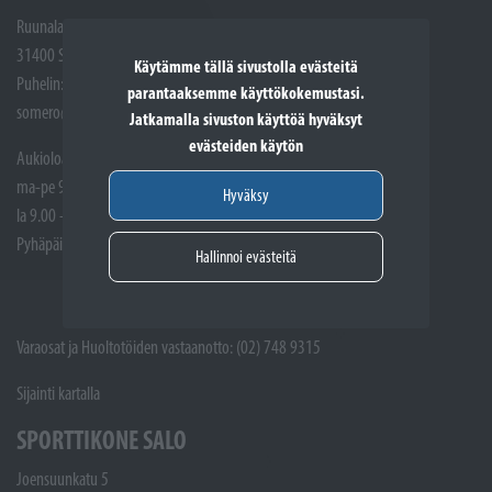
Ruunalantie 5
31400 Somero
Käytämme tällä sivustolla evästeitä
Puhelin: (02) 748 9300
parantaaksemme käyttökokemustasi.
somero@sporttikone.fi
Jatkamalla sivuston käyttöä hyväksyt
evästeiden käytön
Aukioloajat
ma-pe 9.00 - 17.00
Hyväksy
la 9.00 - 14.00
Pyhäpäivät suljettuna
Hallinnoi evästeitä
Varaosat ja Huoltotöiden vastaanotto: (02) 748 9315
Sijainti kartalla
SPORTTIKONE SALO
Joensuunkatu 5