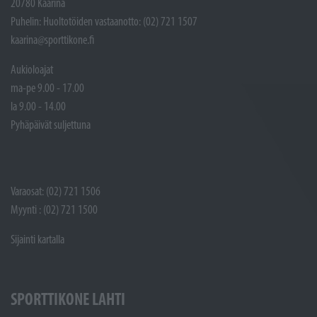
20780 Kaarina
Puhelin: Huoltotöiden vastaanotto: (02) 721 1507
kaarina@sporttikone.fi
Aukioloajat
ma-pe 9.00 - 17.00
la 9.00 - 14.00
Pyhäpäivät suljettuna
Varaosat: (02) 721 1506
Myynti : (02) 721 1500
Sijainti kartalla
SPORTTIKONE LAHTI