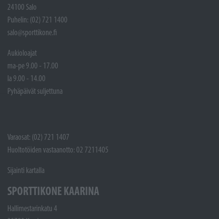
24100 Salo
Puhelin: (02) 721 1400
salo@sporttikone.fi
Aukioloajat
ma-pe 9.00 - 17.00
la 9.00 - 14.00
Pyhäpäivät suljettuna
Varaosat: (02) 721 1407
Huoltotöiden vastaanotto: 02 7211405
Sijainti kartalla
SPORTTIKONE KAARINA
Hallimestarinkatu 4