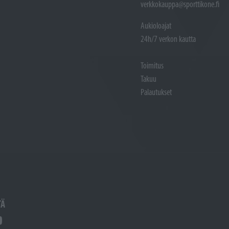
verkkokauppa@sporttikone.fi
Aukioloajat
24h/7 verkon kautta
Toimitus
Takuu
Palautukset
TÄ