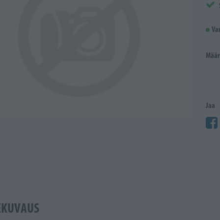
Va
Määr
Jaa
EKUVAUS