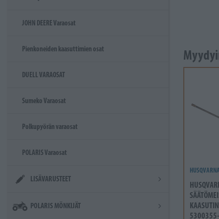
JOHN DEERE Varaosat
Pienkoneiden kaasuttimien osat
Myydyi
DUELL VARAOSAT
Sumeko Varaosat
Polkupyörän varaosat
POLARIS Varaosat
HUSQVARN
LISÄVARUSTEET
HUSQVAR
SÄÄTÖMEI
KAASUTIN
POLARIS MÖNKIJÄT
5300355