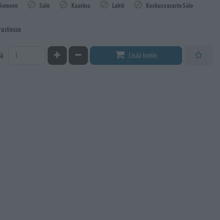
Somero
Salo
Kaarina
Lahti
Keskusvarasto Salo
rastossa
Kasvata määrää
Vähennä määrää
ä
Lisää koriin