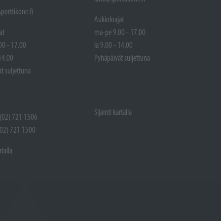
porttikone.fi
Aukioloajat
at
ma-pe 9.00 - 17.00
00 - 17.00
la 9.00 - 14.00
 14.00
Pyhäpäivät suljettuna
t suljettuna
Sijainti kartalla
 (02) 721 1506
(02) 721 1500
rtalla