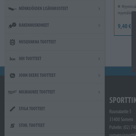
Myynnissä
MÖNKIJÖIDEN LISÄVARUSTEET
myymälässä.
RAKENNUSKONEET
9,40 €
HUSQVARNA TUOTTEET
IKH TUOTTEET
JOHN DEERE TUOTTEET
MILWAUKEE TUOTTEET
SPORTTI
STIGA TUOTTEET
Ruunalantie 5
31400 Somero
STIHL TUOTTEET
Puhelin: (02) 7
somero@sporttik