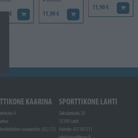
rastossa
Varastossa
11,90 €
Lisää ko
6,60 €
11,90 €
Lisää koriin
Lisää koriin
TTIKONE KAARINA
SPORTTIKONE LAHTI
arinkatu 4
Saksalankatu 28
arina
15100 Lahti
Huoltotöiden vastaanotto: (02) 721
Puhelin: 037347211
lahti@sporttikone.fi