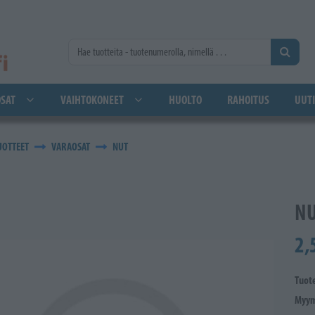
SAT
VAIHTOKONEET
HUOLTO
RAHOITUS
UUTI
UOTTEET
VARAOSAT
NUT
N
2,
Tuot
Myym