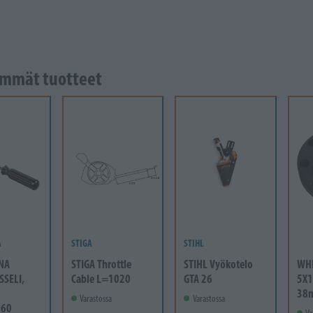
mmät tuotteet
A
STIGA
STIHL
NA
STIGA Throttle
STIHL Vyökotelo
WH
SSELI,
Cable L=1020
GTA 26
5X1
38
Varastossa
Varastossa
-60