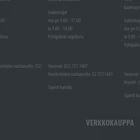
kaarina@s
Aukioloajat
.00
ma-pe 9.00 - 17.00
Aukioloaj
la 9.00 - 14.00
ma-pe 9.
ttuna
Pyhäpäivät suljettuna
la 9.00 -
Pyhäpäivä
totöiden vastaanotto: (02)
Varaosat: (02) 721 1407
Huoltotöiden vastaanotto: 02 7211405
Varaosat:
Myynti : 
Sijainti kartalla
Sijainti ka
VERKKOKAUPPA