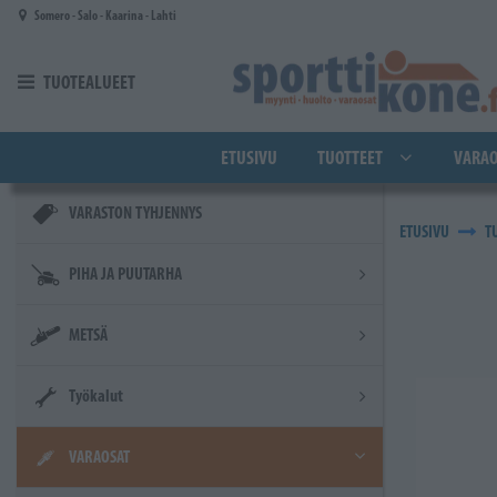
Siirry pääsisältöön
Somero - Salo - Kaarina - Lahti
TUOTEALUEET
ETUSIVU
TUOTTEET
VARAO
VARASTON TYHJENNYS
ETUSIVU
T
PIHA JA PUUTARHA
METSÄ
Työkalut
VARAOSAT