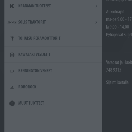
KRANMAN TUOTTEET
Aukioloajat
ma-pe 9.00 - 17
SOLIS TRAKTORIT
la 9.00 - 14.00
Pyhäpäivät sulje
TOHATSU PERÄMOOTTORIT
KAWASAKI VESIJETIT
Varaosat ja Huol
748 9315
BENNINGTON VENEET
Sijainti kartalla
ROBOROCK
MUUT TUOTTEET