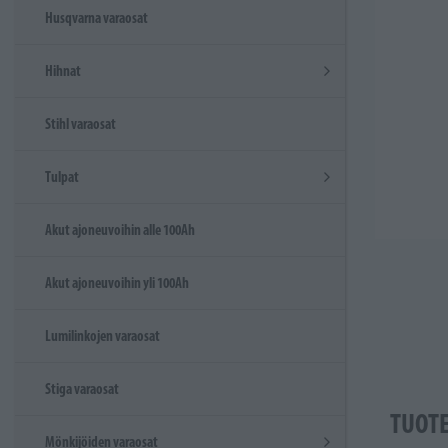
Husqvarna varaosat
Hihnat
Stihl varaosat
Tulpat
Akut ajoneuvoihin alle 100Ah
Akut ajoneuvoihin yli 100Ah
Lumilinkojen varaosat
Stiga varaosat
TUOT
Mönkijöiden varaosat