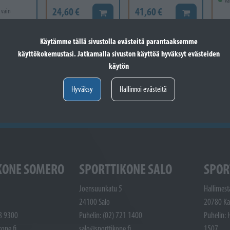
Va
24,60 €
41,60 €
 vain
Lisää koriin
Lisää koriin
12
Käytämme tällä sivustolla evästeitä parantaaksemme
Valitse vaihtoehto
käyttökokemustasi. Jatkamalla sivuston käyttöä hyväksyt evästeiden
käytön
Hyväksy
Hallinnoi evästeitä
KONE SOMERO
SPORTTIKONE SALO
SPOR
Joensuunkatu 5
Hallimest
24100 Salo
20780 Ka
48 9300
Puhelin: (02) 721 1400
Puhelin: 
one.fi
salo@sporttikone.fi
1507