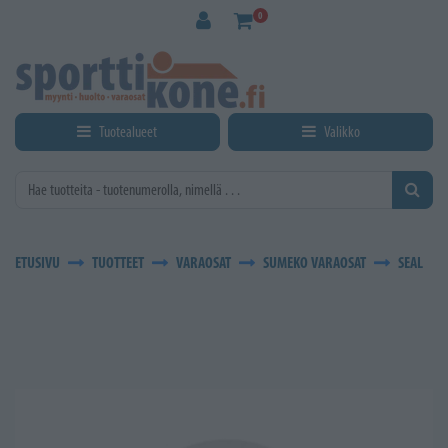
Siirry pääsisältöön
0
Tuotealueet
Valikko
ETUSIVU
TUOTTEET
VARAOSAT
SUMEKO VARAOSAT
SEAL