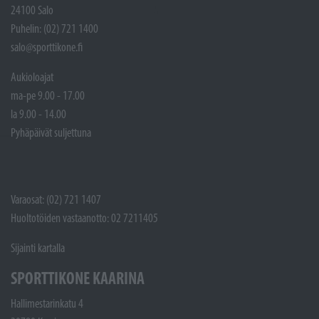
24100 Salo
Puhelin: (02) 721 1400
salo@sporttikone.fi
Aukioloajat
ma-pe 9.00 - 17.00
la 9.00 - 14.00
Pyhäpäivät suljettuna
Varaosat: (02) 721 1407
Huoltotöiden vastaanotto: 02 7211405
Sijainti kartalla
SPORTTIKONE KAARINA
Hallimestarinkatu 4