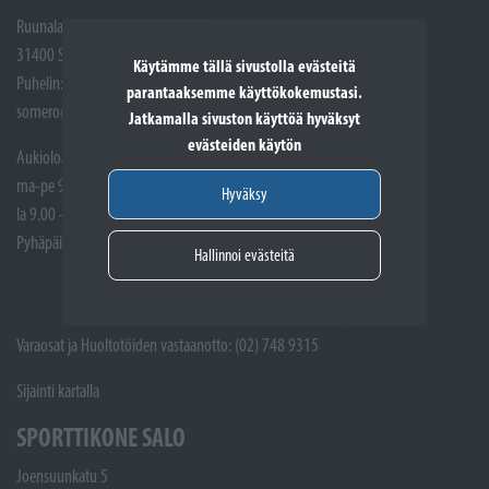
Ruunalantie 5
31400 Somero
Käytämme tällä sivustolla evästeitä
Puhelin: (02) 748 9300
parantaaksemme käyttökokemustasi.
somero@sporttikone.fi
Jatkamalla sivuston käyttöä hyväksyt
evästeiden käytön
Aukioloajat
ma-pe 9.00 - 17.00
Hyväksy
la 9.00 - 14.00
Pyhäpäivät suljettuna
Hallinnoi evästeitä
Varaosat ja Huoltotöiden vastaanotto: (02) 748 9315
Sijainti kartalla
SPORTTIKONE SALO
Joensuunkatu 5