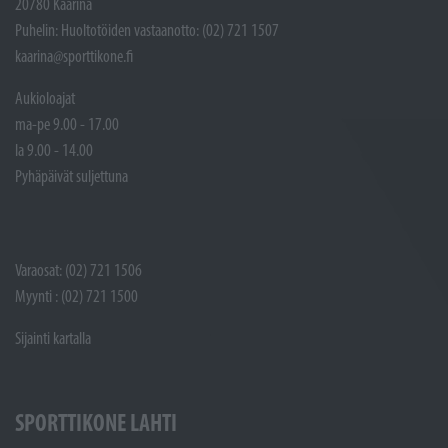
20780 Kaarina
Puhelin: Huoltotöiden vastaanotto: (02) 721 1507
kaarina@sporttikone.fi
Aukioloajat
ma-pe 9.00 - 17.00
la 9.00 - 14.00
Pyhäpäivät suljettuna
Varaosat: (02) 721 1506
Myynti : (02) 721 1500
Sijainti kartalla
SPORTTIKONE LAHTI