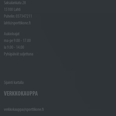
Saksalankatu 28
15100 Lahti
Puhelin: 037347211
lahti@sporttikone.fi
Aukioloajat
ma-pe 9.00 - 17.00
la 9.00 - 14.00
Pyhäpäivät suljettuna
Sijainti kartalla
VERKKOKAUPPA
verkkokauppa@sporttikone.fi