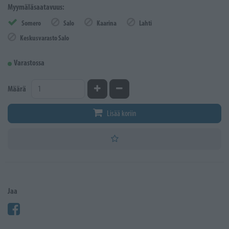
Myymäläsaatavuus:
Somero
Salo
Kaarina
Lahti
Keskusvarasto Salo
Varastossa
Kasvata määrää
Vähennä määrää
Määrä
Lisää koriin
Jaa