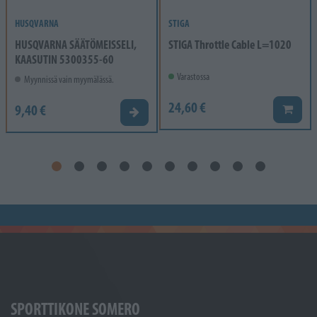
HUSQVARNA
STIGA
HUSQVARNA SÄÄTÖMEISSELI,
STIGA Throttle Cable L=1020
KAASUTIN 5300355-60
Varastossa
Myynnissä vain myymälässä.
24,60 €
9,40 €
Lisää k
Valitse vaihtoehto
SPORTTIKONE SOMERO