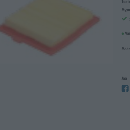
Tuot
Myym
Va
Määr
Jaa