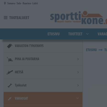
Siirry pääsisältöön
Somero - Salo - Kaarina - Lahti
TUOTEALUEET
ETUSIVU
TUOTTEET
VARAO
VARASTON TYHJENNYS
ETUSIVU
T
PIHA JA PUUTARHA
METSÄ
Työkalut
VARAOSAT