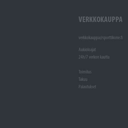
VERKKOKAUPPA
verkkokauppa@sporttikone.fi
Aukioloajat
24h/7 verkon kautta
Toimitus
Takuu
Palautukset