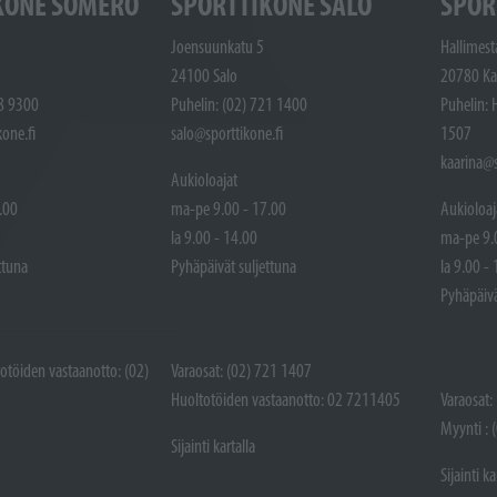
KONE SOMERO
SPORTTIKONE SALO
SPOR
Joensuunkatu 5
Hallimest
24100 Salo
20780 Ka
48 9300
Puhelin: (02) 721 1400
Puhelin: 
one.fi
salo@sporttikone.fi
1507
kaarina@s
Aukioloajat
.00
ma-pe 9.00 - 17.00
Aukioloaj
la 9.00 - 14.00
ma-pe 9.
ttuna
Pyhäpäivät suljettuna
la 9.00 -
Pyhäpäivä
totöiden vastaanotto: (02)
Varaosat: (02) 721 1407
Huoltotöiden vastaanotto: 02 7211405
Varaosat:
Myynti : 
Sijainti kartalla
Sijainti ka