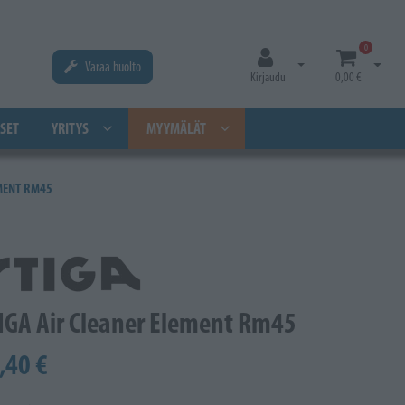
0
Varaa huolto
Avaa kirjautuminen
Avaa os
Kirjaudu
0,00 €
SET
YRITYS
MYYMÄLÄT
EMENT RM45
IGA Air Cleaner Element Rm45
,40 €