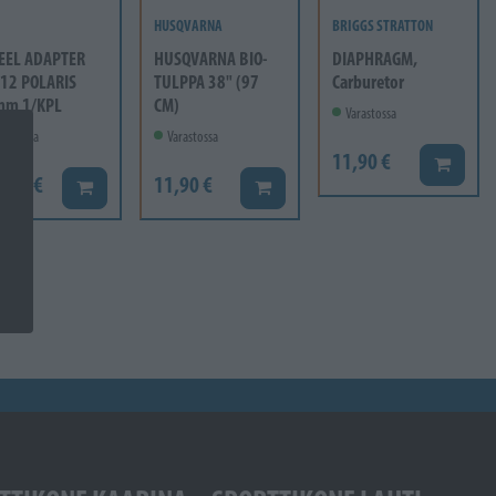
HUSQVARNA
BRIGGS STRATTON
EEL ADAPTER
HUSQVARNA BIO-
DIAPHRAGM,
12 POLARIS
TULPPA 38" (97
Carburetor
mm 1/KPL
CM)
Varastossa
rastossa
Varastossa
11,90 €
Lisää ko
6,60 €
11,90 €
Lisää koriin
Lisää koriin