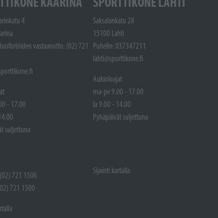
TTIKONE KAARINA
SPORTTIKONE LAHTI
arinkatu 4
Saksalankatu 28
arina
15100 Lahti
Huoltotöiden vastaanotto: (02) 721
Puhelin: 037347211
lahti@sporttikone.fi
porttikone.fi
Aukioloajat
at
ma-pe 9.00 - 17.00
00 - 17.00
la 9.00 - 14.00
 14.00
Pyhäpäivät suljettuna
t suljettuna
Sijainti kartalla
 (02) 721 1506
(02) 721 1500
rtalla