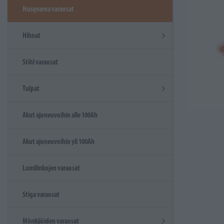
Husqvarna varaosat
Hihnat
Stihl varaosat
Tulpat
Akut ajoneuvoihin alle 100Ah
Akut ajoneuvoihin yli 100Ah
Lumilinkojen varaosat
Stiga varaosat
Mönkijöiden varaosat