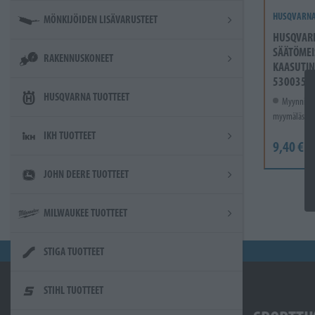
HUSQVARN
MÖNKIJÖIDEN LISÄVARUSTEET
HUSQVAR
SÄÄTÖMEI
RAKENNUSKONEET
KAASUTIN
5300355
HUSQVARNA TUOTTEET
Myynnissä
myymälässä.
IKH TUOTTEET
9,40 €
JOHN DEERE TUOTTEET
MILWAUKEE TUOTTEET
STIGA TUOTTEET
STIHL TUOTTEET