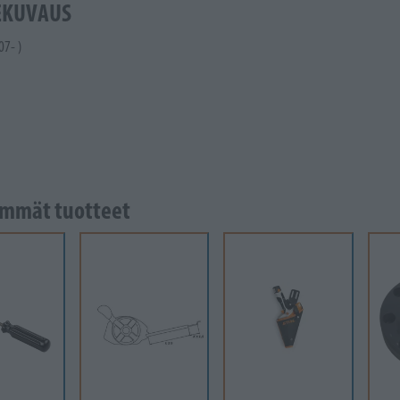
EKUVAUS
07- )
mmät tuotteet