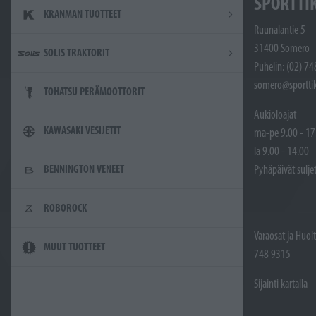
SPORTTI
KRANMAN TUOTTEET
Ruunalantie 5
31400 Somero
SOLIS TRAKTORIT
Puhelin: (02) 7
somero@sporttik
TOHATSU PERÄMOOTTORIT
Aukioloajat
KAWASAKI VESIJETIT
ma-pe 9.00 - 17
la 9.00 - 14.00
Pyhäpäivät sulje
BENNINGTON VENEET
ROBOROCK
Varaosat ja Huol
MUUT TUOTTEET
748 9315
Sijainti kartalla