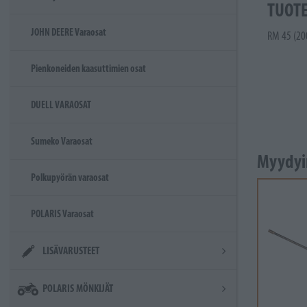
TUOT
JOHN DEERE Varaosat
RM 45 (20
Pienkoneiden kaasuttimien osat
DUELL VARAOSAT
Sumeko Varaosat
Myydyi
Polkupyörän varaosat
POLARIS Varaosat
LISÄVARUSTEET
POLARIS MÖNKIJÄT