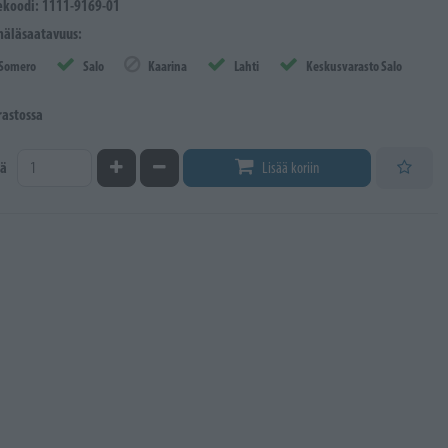
ekoodi: 1111-9169-01
äläsaatavuus:
Somero
Salo
Kaarina
Lahti
Keskusvarasto Salo
rastossa
Kasvata määrää
Vähennä määrää
ä
Lisää koriin