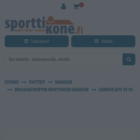
Siirry pääsisältöön
0
Tuotealueet
Valikko
ETUSIVU
TUOTTEET
VARAOSAT
BRIGGS&STRATTON MOOTTORIEN VARAOSAT
LEIKKUULAITE 30 84-