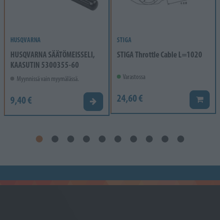
HUSQVARNA
STIGA
HUSQVARNA SÄÄTÖMEISSELI,
STIGA Throttle Cable L=1020
KAASUTIN 5300355-60
Varastossa
Myynnissä vain myymälässä.
24,60 €
9,40 €
Lisää k
Valitse vaihtoehto