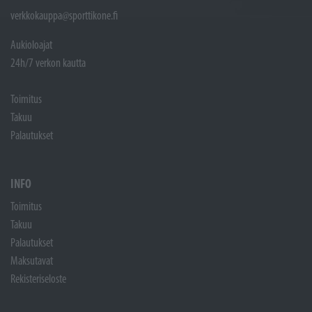
verkkokauppa@sporttikone.fi
Aukioloajat
24h/7 verkon kautta
Toimitus
Takuu
Palautukset
INFO
Toimitus
Takuu
Palautukset
Maksutavat
Rekisteriseloste