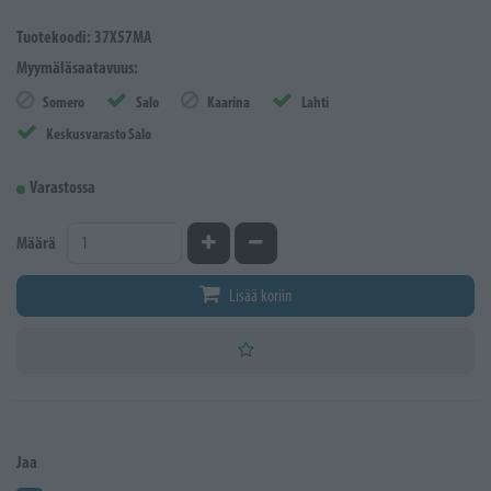
Tuotekoodi: 37X57MA
Myymäläsaatavuus:
Somero
Salo
Kaarina
Lahti
Keskusvarasto Salo
Varastossa
Kasvata määrää
Vähennä määrää
Määrä
Lisää koriin
Jaa