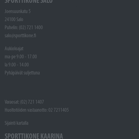
SPORTTIKONE SALO
Joensuunkatu 5
24100 Salo
Puhelin: (02) 721 1400
salo@sporttikone.fi
Aukioloajat
ma-pe 9.00 - 17.00
la 9.00 - 14.00
Pyhäpäivät suljettuna
Varaosat: (02) 721 1407
Huoltotöiden vastaanotto: 02 7211405
Sijainti kartalla
SPORTTIKONE KAARINA