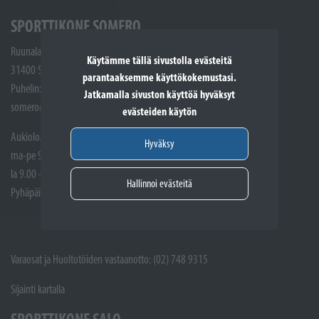
SPORTTIKONE SOMERO
Ruunalantie 5
Käytämme tällä sivustolla evästeitä
31400 Somero
parantaaksemme käyttökokemustasi.
Puhelin: (02) 748 9300
Jatkamalla sivuston käyttöä hyväksyt
somero@sporttikone.fi
evästeiden käytön
Aukioloajat
Hyväksy
ma-pe 9.00 - 17.00
la 9.00 - 14.00
Hallinnoi evästeitä
Pyhäpäivät suljettuna
Varaosat ja Huoltotöiden vastaanotto: (02) 748 9315
Sijainti kartalla