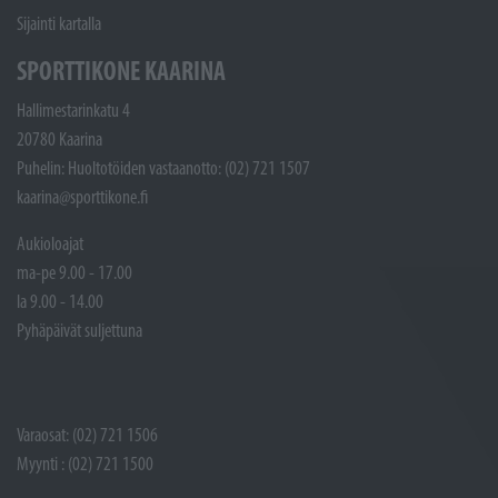
Sijainti kartalla
SPORTTIKONE KAARINA
Hallimestarinkatu 4
20780 Kaarina
Puhelin: Huoltotöiden vastaanotto: (02) 721 1507
kaarina@sporttikone.fi
Aukioloajat
ma-pe 9.00 - 17.00
la 9.00 - 14.00
Pyhäpäivät suljettuna
Varaosat: (02) 721 1506
Myynti : (02) 721 1500