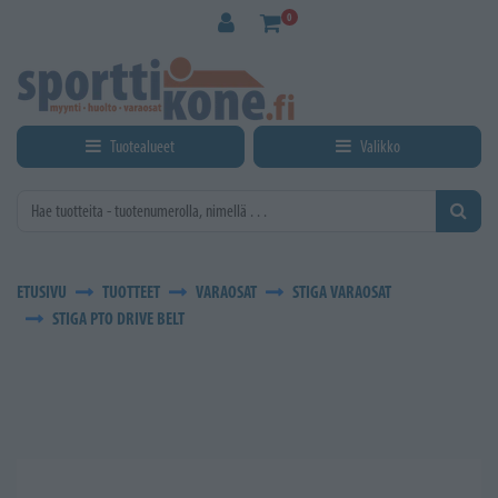
Siirry pääsisältöön
0
Tuotealueet
Valikko
ETUSIVU
TUOTTEET
VARAOSAT
STIGA VARAOSAT
STIGA PTO DRIVE BELT