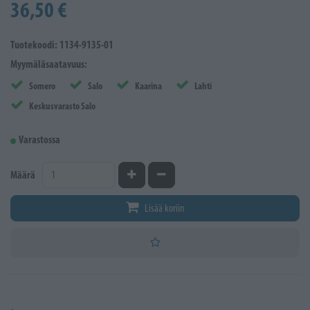
36,50 €
Tuotekoodi: 1134-9135-01
Myymäläsaatavuus:
Somero
Salo
Kaarina
Lahti
Keskusvarasto Salo
Varastossa
Kasvata määrää
Vähennä määrää
Määrä
Lisää koriin