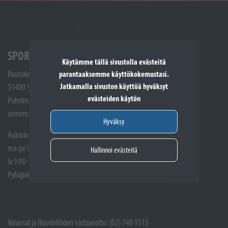
SPORTTIKONE SOMERO
Käytämme tällä sivustolla evästeitä
Ruunalantie 5
parantaaksemme käyttökokemustasi.
Jatkamalla sivuston käyttöä hyväksyt
31400 Somero
evästeiden käytön
Puhelin: (02) 748 9300
somero@sporttikone.fi
Hyväksy
Aukioloajat
ma-pe 9.00 - 17.00
Hallinnoi evästeitä
la 9.00 - 14.00
Pyhäpäivät suljettuna
Varaosat ja Huoltotöiden vastaanotto: (02) 748 9315