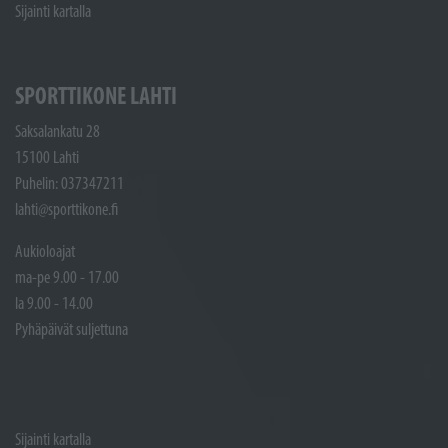
Sijainti kartalla
SPORTTIKONE LAHTI
Saksalankatu 28
15100 Lahti
Puhelin: 037347211
lahti@sporttikone.fi
Aukioloajat
ma-pe 9.00 - 17.00
la 9.00 - 14.00
Pyhäpäivät suljettuna
Sijainti kartalla