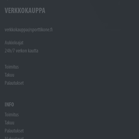
VERKKOKAUPPA
verkkokauppa@sporttikone.fi
Aukioloajat
24h/7 verkon kautta
Toimitus
Takuu
Palautukset
INFO
Toimitus
Takuu
Palautukset
Maksutavat