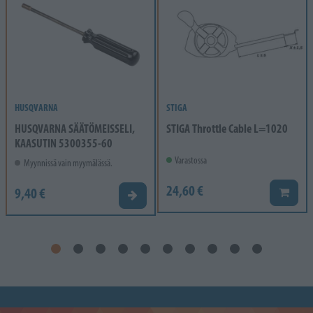
HUSQVARNA
STIGA
HUSQVARNA SÄÄTÖMEISSELI,
STIGA Throttle Cable L=1020
KAASUTIN 5300355-60
Varastossa
Myynnissä vain myymälässä.
24,60 €
9,40 €
Lisää k
Valitse vaihtoehto