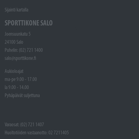
Sijainti kartalla
SPORTTIKONE SALO
Joensuunkatu 5
24100 Salo
Puhelin: (02) 721 1400
salo@sporttikone.fi
Aukioloajat
ma-pe 9.00 - 17.00
la 9.00 - 14.00
Pyhäpäivät suljettuna
Varaosat: (02) 721 1407
Huoltotöiden vastaanotto: 02 7211405