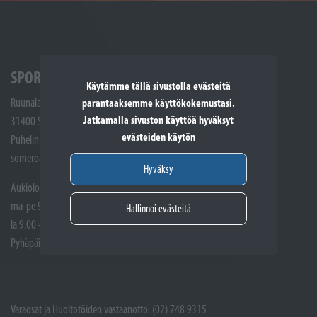
SPORTTIKONE SOMERO
Käytämme tällä sivustolla evästeitä
Ruunalantie 5
parantaaksemme käyttökokemustasi.
Jatkamalla sivuston käyttöä hyväksyt
31400 Somero
evästeiden käytön
Puhelin: (02) 748 9300
somero@sporttikone.fi
Hyväksy
Aukioloajat
ma-pe 9.00 - 17.00
Hallinnoi evästeitä
la 9.00 - 14.00
Pyhäpäivät suljettuna
Varaosat ja Huoltotöiden vastaanotto: (02) 748 9315