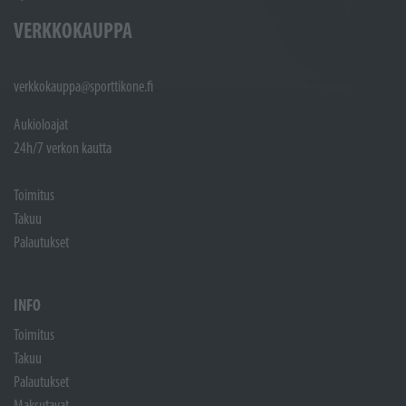
VERKKOKAUPPA
verkkokauppa@sporttikone.fi
Aukioloajat
24h/7 verkon kautta
Toimitus
Takuu
Palautukset
INFO
Toimitus
Takuu
Palautukset
Maksutavat