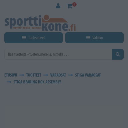
Siirry pääsisältöön
0
Tuotealueet
Valikko
ETUSIVU
TUOTTEET
VARAOSAT
STIGA VARAOSAT
STIGA BEARING BOX ASSEMBLY