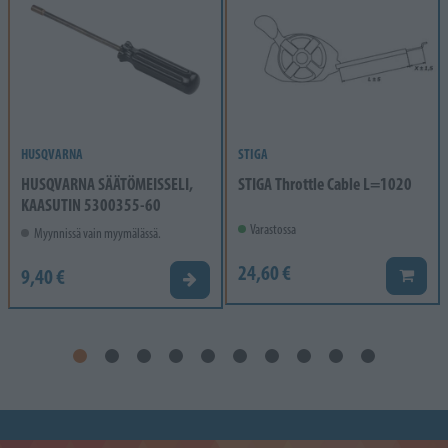
HUSQVARNA
STIGA
HUSQVARNA SÄÄTÖMEISSELI,
STIGA Throttle Cable L=1020
KAASUTIN 5300355-60
Varastossa
Myynnissä vain myymälässä.
24,60 €
9,40 €
Lisää k
Valitse vaihtoehto