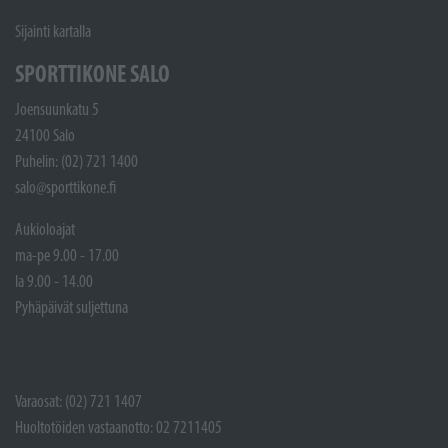
Sijainti kartalla
SPORTTIKONE SALO
Joensuunkatu 5
24100 Salo
Puhelin: (02) 721 1400
salo@sporttikone.fi
Aukioloajat
ma-pe 9.00 - 17.00
la 9.00 - 14.00
Pyhäpäivät suljettuna
Varaosat: (02) 721 1407
Huoltotöiden vastaanotto: 02 7211405