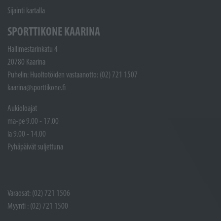
Sijainti kartalla
SPORTTIKONE KAARINA
Hallimestarinkatu 4
20780 Kaarina
Puhelin: Huoltotöiden vastaanotto: (02) 721 1507
kaarina@sporttikone.fi
Aukioloajat
ma-pe 9.00 - 17.00
la 9.00 - 14.00
Pyhäpäivät suljettuna
Varaosat: (02) 721 1506
Myynti : (02) 721 1500