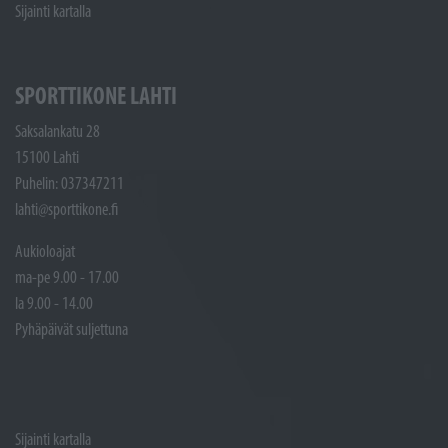
Sijainti kartalla
SPORTTIKONE LAHTI
Saksalankatu 28
15100 Lahti
Puhelin: 037347211
lahti@sporttikone.fi
Aukioloajat
ma-pe 9.00 - 17.00
la 9.00 - 14.00
Pyhäpäivät suljettuna
Sijainti kartalla