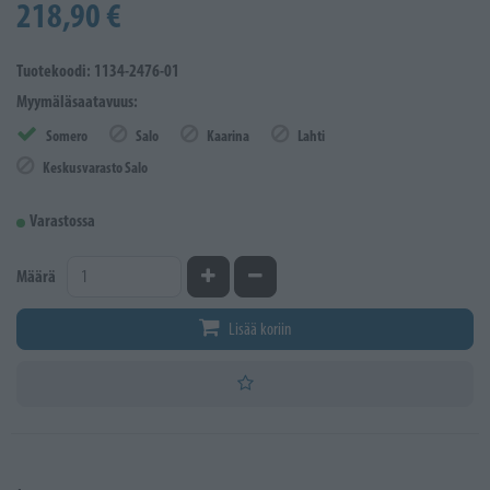
218,90 €
Tuotekoodi: 1134-2476-01
Myymäläsaatavuus:
Somero
Salo
Kaarina
Lahti
Keskusvarasto Salo
Varastossa
Kasvata määrää
Vähennä määrää
Määrä
Lisää koriin