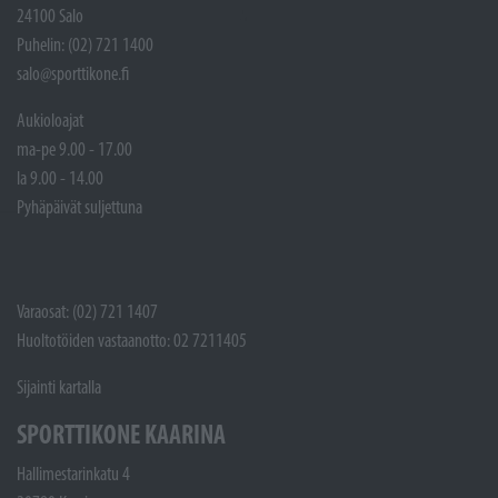
24100 Salo
Puhelin: (02) 721 1400
salo@sporttikone.fi
Aukioloajat
ma-pe 9.00 - 17.00
la 9.00 - 14.00
Pyhäpäivät suljettuna
Varaosat: (02) 721 1407
Huoltotöiden vastaanotto: 02 7211405
Sijainti kartalla
SPORTTIKONE KAARINA
Hallimestarinkatu 4