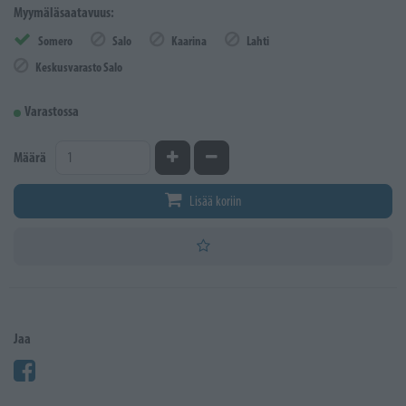
Myymäläsaatavuus:
Somero
Salo
Kaarina
Lahti
Keskusvarasto Salo
Varastossa
Kasvata määrää
Vähennä määrää
Määrä
Lisää koriin
Jaa