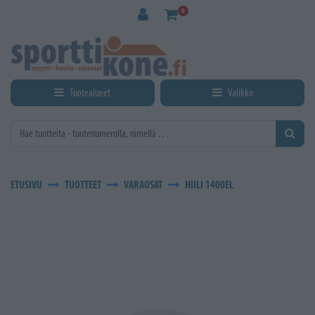
Siirry pääsisältöön
0
Tuotealueet
Valikko
ETUSIVU
TUOTTEET
VARAOSAT
HIILI 1400EL