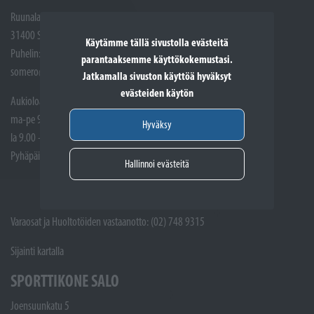
Ruunalantie 5
31400 Somero
Käytämme tällä sivustolla evästeitä
Puhelin: (02) 748 9300
parantaaksemme käyttökokemustasi.
somero@sporttikone.fi
Jatkamalla sivuston käyttöä hyväksyt
evästeiden käytön
Aukioloajat
ma-pe 9.00 - 17.00
Hyväksy
la 9.00 - 14.00
Pyhäpäivät suljettuna
Hallinnoi evästeitä
Varaosat ja Huoltotöiden vastaanotto: (02) 748 9315
Sijainti kartalla
SPORTTIKONE SALO
Joensuunkatu 5