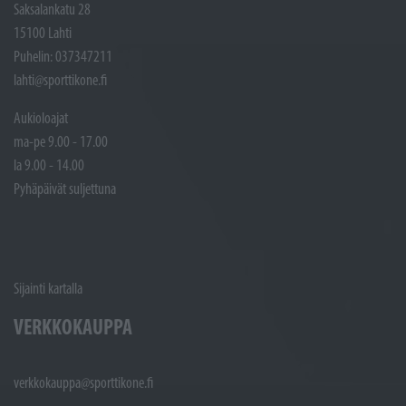
Saksalankatu 28
15100 Lahti
Puhelin: 037347211
lahti@sporttikone.fi
Aukioloajat
ma-pe 9.00 - 17.00
la 9.00 - 14.00
Pyhäpäivät suljettuna
Sijainti kartalla
VERKKOKAUPPA
verkkokauppa@sporttikone.fi