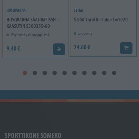
HUSQVARNA
STIGA
HUSQVARNA SÄÄTÖMEISSELI,
STIGA Throttle Cable L=1020
KAASUTIN 5300355-60
Varastossa
Myynnissä vain myymälässä.
24,60 €
9,40 €
Lisää k
Valitse vaihtoehto
SPORTTIKONE SOMERO