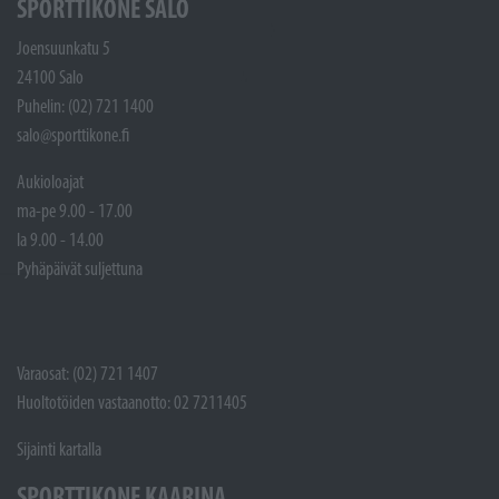
SPORTTIKONE SALO
Joensuunkatu 5
24100 Salo
Puhelin: (02) 721 1400
salo@sporttikone.fi
Aukioloajat
ma-pe 9.00 - 17.00
la 9.00 - 14.00
Pyhäpäivät suljettuna
Varaosat: (02) 721 1407
Huoltotöiden vastaanotto: 02 7211405
Sijainti kartalla
SPORTTIKONE KAARINA