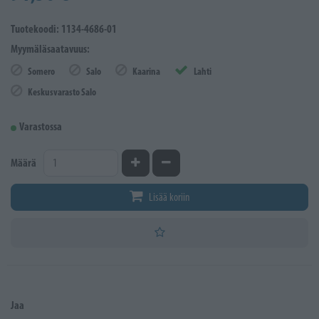
Tuotekoodi: 1134-4686-01
Myymäläsaatavuus:
Somero
Salo
Kaarina
Lahti
Keskusvarasto Salo
Varastossa
Kasvata määrää
Vähennä määrää
Määrä
Lisää koriin
Jaa