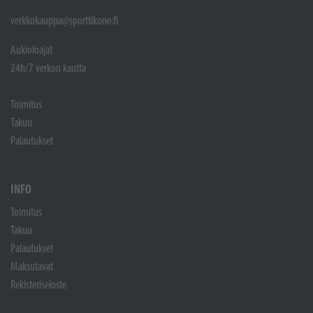
verkkokauppa@sporttikone.fi
Aukioloajat
24h/7 verkon kautta
Toimitus
Takuu
Palautukset
INFO
Toimitus
Takuu
Palautukset
Maksutavat
Rekisteriseloste