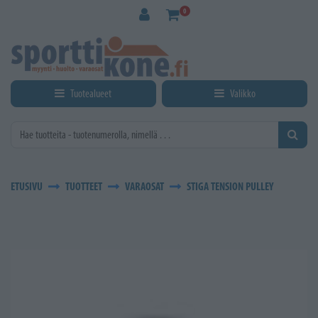
Siirry pääsisältöön
0
Tuotealueet
Valikko
ETUSIVU
TUOTTEET
VARAOSAT
STIGA TENSION PULLEY