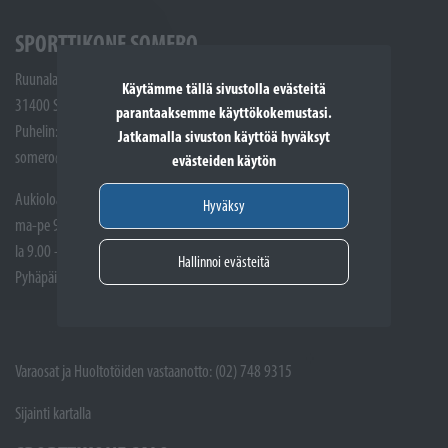
SPORTTIKONE SOMERO
Ruunalantie 5
Käytämme tällä sivustolla evästeitä
31400 Somero
parantaaksemme käyttökokemustasi.
Puhelin: (02) 748 9300
Jatkamalla sivuston käyttöä hyväksyt
somero@sporttikone.fi
evästeiden käytön
Aukioloajat
Hyväksy
ma-pe 9.00 - 17.00
la 9.00 - 14.00
Hallinnoi evästeitä
Pyhäpäivät suljettuna
Varaosat ja Huoltotöiden vastaanotto: (02) 748 9315
Sijainti kartalla