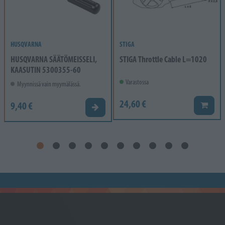
HUSQVARNA
STIGA
HUSQVARNA SÄÄTÖMEISSELI,
STIGA Throttle Cable L=1020
KAASUTIN 5300355-60
Varastossa
Myynnissä vain myymälässä.
24,60 €
9,40 €
Lisää k
Valitse vaihtoehto