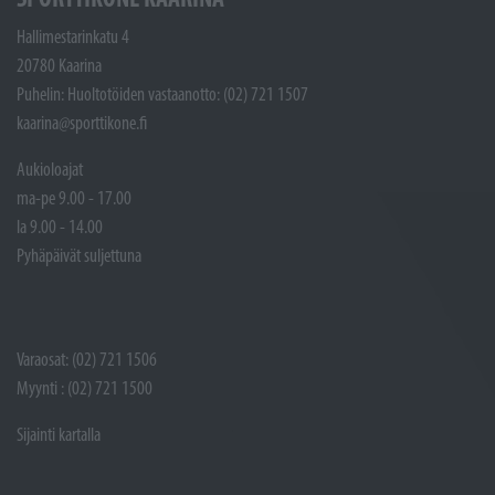
Hallimestarinkatu 4
20780 Kaarina
Puhelin: Huoltotöiden vastaanotto: (02) 721 1507
kaarina@sporttikone.fi
Aukioloajat
ma-pe 9.00 - 17.00
la 9.00 - 14.00
Pyhäpäivät suljettuna
Varaosat: (02) 721 1506
Myynti : (02) 721 1500
Sijainti kartalla