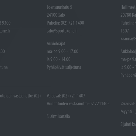
Joensuunkatu 5
Hallimest
24100 Salo
20780 Ka
48 9300
Puhelin: (02) 721 1400
Puhelin: 
one.fi
salo@sporttikone.fi
1507
kaarina@s
Aukioloajat
.00
ma-pe 9.00 - 17.00
Aukioloaj
la 9.00 - 14.00
ma-pe 9.
ttuna
Pyhäpäivät suljettuna
la 9.00 -
Pyhäpäivä
totöiden vastaanotto: (02)
Varaosat: (02) 721 1407
Huoltotöiden vastaanotto: 02 7211405
Varaosat:
Myynti : 
Sijainti kartalla
Sijainti ka