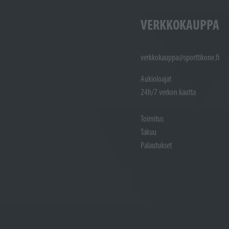
VERKKOKAUPPA
verkkokauppa@sporttikone.fi
Aukioloajat
24h/7 verkon kautta
Toimitus
Takuu
Palautukset