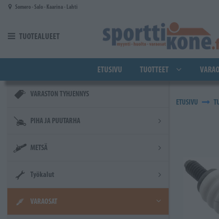
Siirry pääsisältöön
Somero - Salo - Kaarina - Lahti
TUOTEALUEET
ETUSIVU
TUOTTEET
VARAO
VARASTON TYHJENNYS
ETUSIVU
T
PIHA JA PUUTARHA
METSÄ
Työkalut
VARAOSAT