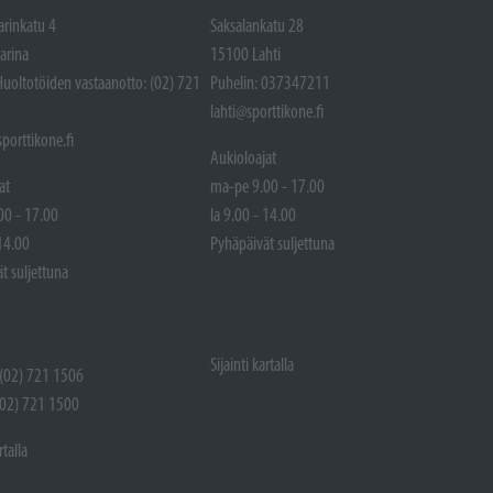
arinkatu 4
Saksalankatu 28
arina
15100 Lahti
Huoltotöiden vastaanotto: (02) 721
Puhelin: 037347211
lahti@sporttikone.fi
porttikone.fi
Aukioloajat
at
ma-pe 9.00 - 17.00
00 - 17.00
la 9.00 - 14.00
 14.00
Pyhäpäivät suljettuna
t suljettuna
Sijainti kartalla
 (02) 721 1506
(02) 721 1500
rtalla