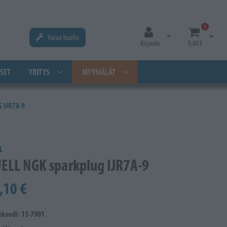
0
Varaa huolto
Avaa kirjautuminen
Avaa os
Kirjaudu
0,00 €
SET
YRITYS
MYYMÄLÄT
 IJR7A-9
L
ELL NGK sparkplug IJR7A-9
,10 €
ekoodi: 13-7901