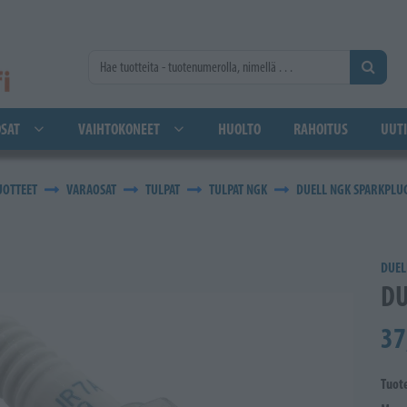
SAT
VAIHTOKONEET
HUOLTO
RAHOITUS
UUTI
UOTTEET
VARAOSAT
TULPAT
TULPAT NGK
DUELL NGK SPARKPLUG
DUEL
DU
37
Tuot