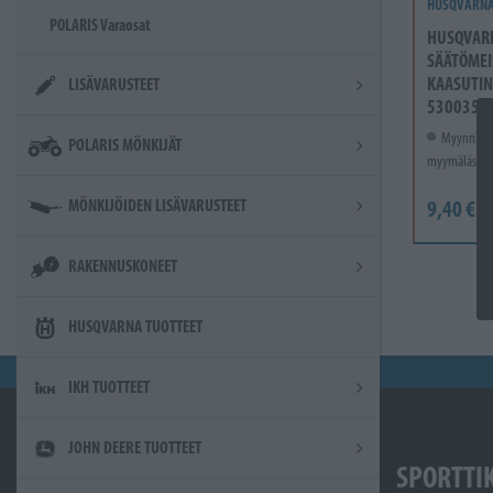
HUSQVARN
POLARIS Varaosat
HUSQVAR
SÄÄTÖMEI
KAASUTIN
LISÄVARUSTEET
5300355
Myynnissä
POLARIS MÖNKIJÄT
myymälässä.
9,40 €
MÖNKIJÖIDEN LISÄVARUSTEET
RAKENNUSKONEET
HUSQVARNA TUOTTEET
IKH TUOTTEET
JOHN DEERE TUOTTEET
SPORTTI