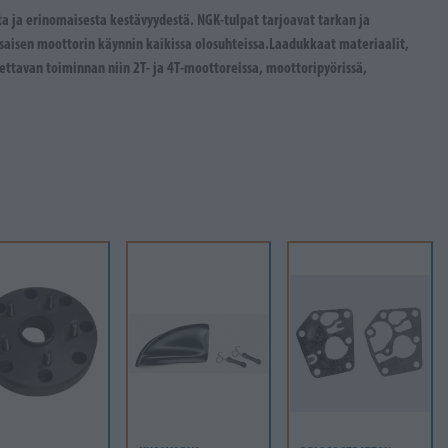
a ja erinomaisesta kestävyydestä. NGK-tulpat tarjoavat tarkan ja
aisen moottorin käynnin kaikissa olosuhteissa.Laadukkaat materiaalit,
ettavan toiminnan niin 2T- ja 4T-moottoreissa, moottoripyörissä,