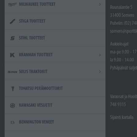
MILWAUKEE TUOTTEET
Ruunalantie 5
31400 Somero
STIGA TUOTTEET
Puhelin: (02) 7
somero@sporttik
STIHL TUOTTEET
Aukioloajat
ma-pe 9.00 - 17
KRANMAN TUOTTEET
la 9.00 - 14.00
Pyhäpäivät sulje
SOLIS TRAKTORIT
TOHATSU PERÄMOOTTORIT
Varaosat ja Huol
748 9315
KAWASAKI VESIJETIT
Sijainti kartalla
BENNINGTON VENEET