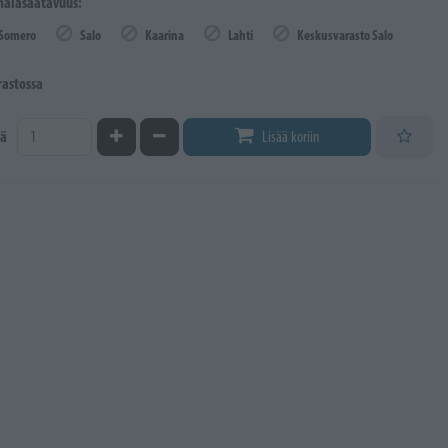
äläsaatavuus:
Somero
Salo
Kaarina
Lahti
Keskusvarasto Salo
rastossa
Kasvata määrää
Vähennä määrää
ä
Lisää koriin