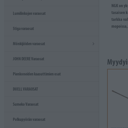
NGK on yk
tasaisen 
Lumilinkojen varaosat
tarkka va
mopoissa,
Stiga varaosat
Mönkijöiden varaosat
JOHN DEERE Varaosat
Myydyi
Pienkoneiden kaasuttimien osat
DUELL VARAOSAT
Sumeko Varaosat
Polkupyörän varaosat