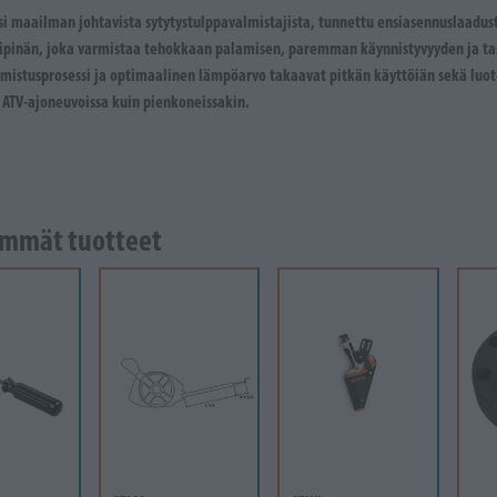
si maailman johtavista sytytystulppavalmistajista, tunnettu ensiasennuslaadust
kipinän, joka varmistaa tehokkaan palamisen, paremman käynnistyvyyden ja tas
lmistusprosessi ja optimaalinen lämpöarvo takaavat pitkän käyttöiän sekä luot
 ATV-ajoneuvoissa kuin pienkoneissakin.
mmät tuotteet