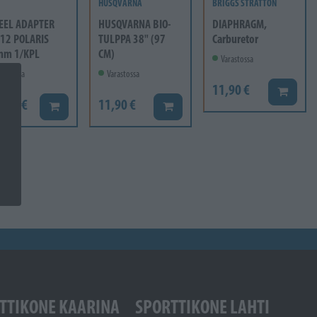
HUSQVARNA
BRIGGS STRATTON
EEL ADAPTER
HUSQVARNA BIO-
DIAPHRAGM,
12 POLARIS
TULPPA 38" (97
Carburetor
mm 1/KPL
CM)
Varastossa
rastossa
Varastossa
11,90 €
Lisää ko
6,60 €
11,90 €
Lisää koriin
Lisää koriin
TTIKONE KAARINA
SPORTTIKONE LAHTI