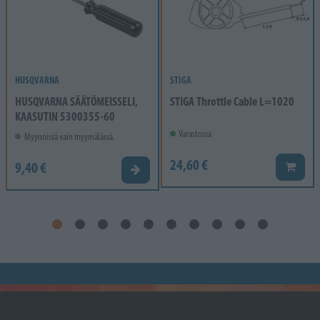
HUSQVARNA
STIGA
HUSQVARNA SÄÄTÖMEISSELI,
STIGA Throttle Cable L=1020
KAASUTIN 5300355-60
Varastossa
Myynnissä vain myymälässä.
24,60 €
9,40 €
Lisää k
Valitse vaihtoehto