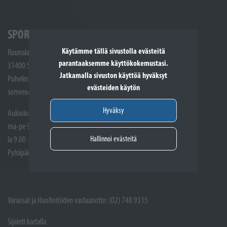
SPORTTIKONE SOMERO
Käytämme tällä sivustolla evästeitä
Ruunalantie 5
parantaaksemme käyttökokemustasi.
31400 Somero
Jatkamalla sivuston käyttöä hyväksyt
Puhelin: (02) 748 9300
evästeiden käytön
somero@sporttikone.fi
Hyväksy
Aukioloajat
ma-pe 9.00 - 17.00
Hallinnoi evästeitä
la 9.00 - 14.00
Pyhäpäivät suljettuna
Varaosat ja Huoltotöiden vastaanotto: (02) 748 9315
Sijainti kartalla