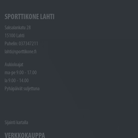
SPORTTIKONE LAHTI
Saksalankatu 28
15100 Lahti
Puhelin: 037347211
lahti@sporttikone.fi
Aukioloajat
ma-pe 9.00 - 17.00
la 9.00 - 14.00
Pyhäpäivät suljettuna
Sijainti kartalla
VERKKOKAUPPA