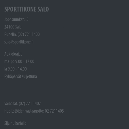
SPORTTIKONE SALO
Joensuunkatu 5
24100 Salo
Puhelin: (02) 721 1400
salo@sporttikone.fi
Aukioloajat
ma-pe 9.00 - 17.00
la 9.00 - 14.00
Pyhäpäivät suljettuna
Varaosat: (02) 721 1407
Huoltotöiden vastaanotto: 02 7211405
Sijainti kartalla