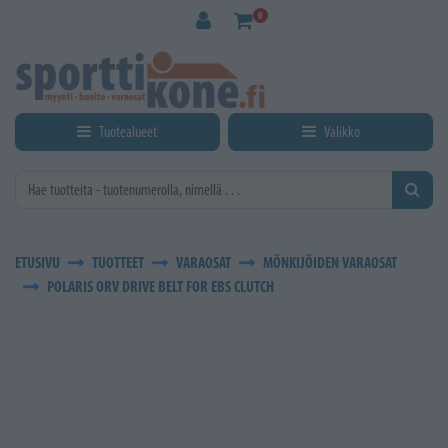
Siirry pääsisältöön
0
Tuotealueet
Valikko
ETUSIVU
TUOTTEET
VARAOSAT
MÖNKIJÖIDEN VARAOSAT
POLARIS ORV DRIVE BELT FOR EBS CLUTCH