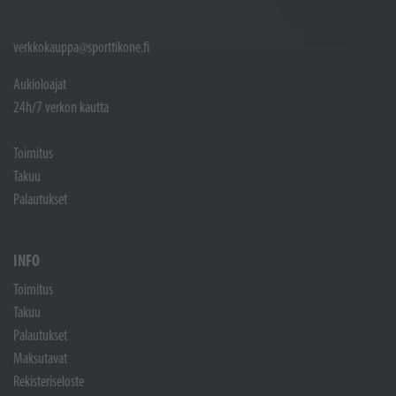
verkkokauppa@sporttikone.fi
Aukioloajat
24h/7 verkon kautta
Toimitus
Takuu
Palautukset
INFO
Toimitus
Takuu
Palautukset
Maksutavat
Rekisteriseloste