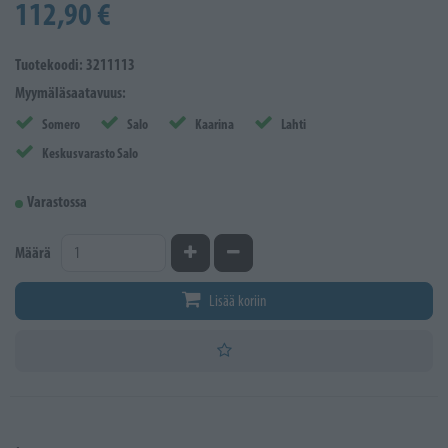
112,90 €
Tuotekoodi: 3211113
Myymäläsaatavuus:
Somero
Salo
Kaarina
Lahti
Keskusvarasto Salo
Varastossa
Kasvata määrää
Vähennä määrää
Määrä
Lisää koriin