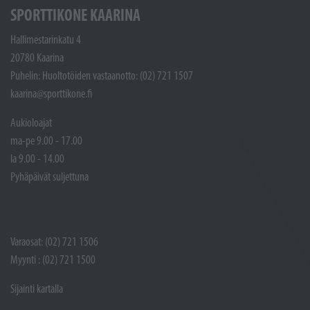
SPORTTIKONE KAARINA
Hallimestarinkatu 4
20780 Kaarina
Puhelin: Huoltotöiden vastaanotto: (02) 721 1507
kaarina@sporttikone.fi
Aukioloajat
ma-pe 9.00 - 17.00
la 9.00 - 14.00
Pyhäpäivät suljettuna
Varaosat: (02) 721 1506
Myynti : (02) 721 1500
Sijainti kartalla