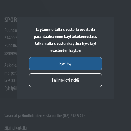
SPORTTIKONE SOMERO
Käytämme tällä sivustolla evästeitä
Ruunalantie 5
parantaaksemme käyttökokemustasi.
31400 Somero
Jatkamalla sivuston käyttöä hyväksyt
Puhelin: (02) 748 9300
evästeiden käytön
somero@sporttikone.fi
Hyväksy
Aukioloajat
ma-pe 9.00 - 17.00
Hallinnoi evästeitä
la 9.00 - 14.00
Pyhäpäivät suljettuna
Varaosat ja Huoltotöiden vastaanotto: (02) 748 9315
Sijainti kartalla