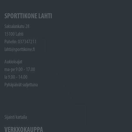
SPORTTIKONE LAHTI
Saksalankatu 28
15100 Lahti
Puhelin: 037347211
lahti@sporttikone.fi
Aukioloajat
ma-pe 9.00 - 17.00
la 9.00 - 14.00
Pyhäpäivät suljettuna
Sijainti kartalla
VERKKOKAUPPA