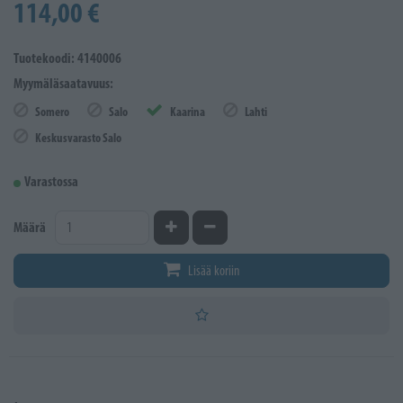
114,00 €
Tuotekoodi: 4140006
Myymäläsaatavuus:
Somero
Salo
Kaarina
Lahti
Keskusvarasto Salo
Varastossa
Kasvata määrää
Vähennä määrää
Määrä
Lisää koriin