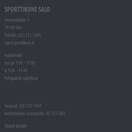
SPORTTIKONE SALO
Joensuunkatu 5
24100 Salo
Puhelin: (02) 721 1400
salo@sporttikone.fi
Aukioloajat
ma-pe 9.00 - 17.00
la 9.00 - 14.00
Pyhäpäivät suljettuna
Varaosat: (02) 721 1407
Huoltotöiden vastaanotto: 02 7211405
Sijainti kartalla