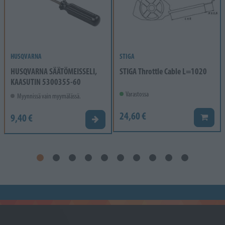
HUSQVARNA
STIGA
HUSQVARNA SÄÄTÖMEISSELI,
STIGA Throttle Cable L=1020
KAASUTIN 5300355-60
Varastossa
Myynnissä vain myymälässä.
24,60 €
9,40 €
Lisää k
Valitse vaihtoehto