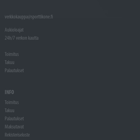
verkkokauppa@sporttikone.fi
Aukioloajat
24h/7 verkon kautta
Toimitus
Takuu
Palautukset
INFO
Toimitus
Takuu
Palautukset
Maksutavat
Rekisteriseloste