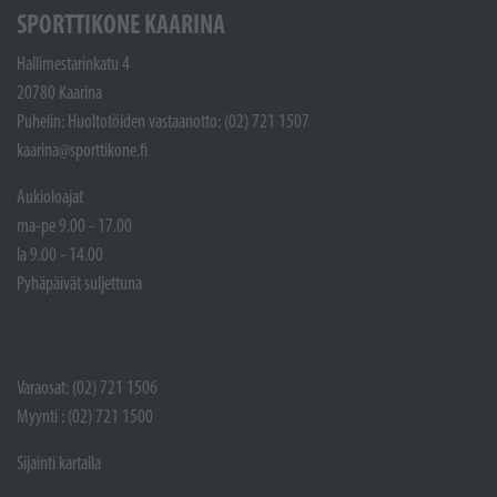
SPORTTIKONE KAARINA
Hallimestarinkatu 4
20780 Kaarina
Puhelin: Huoltotöiden vastaanotto: (02) 721 1507
kaarina@sporttikone.fi
Aukioloajat
ma-pe 9.00 - 17.00
la 9.00 - 14.00
Pyhäpäivät suljettuna
Varaosat: (02) 721 1506
Myynti : (02) 721 1500
Sijainti kartalla