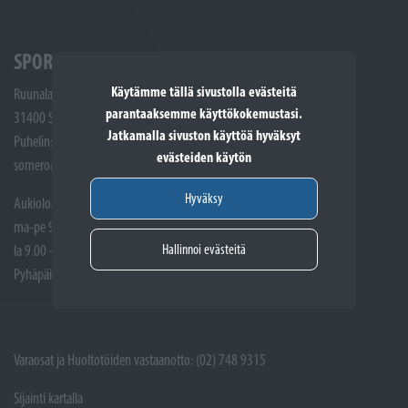
SPORTTIKONE SOMERO
Käytämme tällä sivustolla evästeitä
Ruunalantie 5
parantaaksemme käyttökokemustasi.
31400 Somero
Jatkamalla sivuston käyttöä hyväksyt
Puhelin: (02) 748 9300
evästeiden käytön
somero@sporttikone.fi
Hyväksy
Aukioloajat
ma-pe 9.00 - 17.00
Hallinnoi evästeitä
la 9.00 - 14.00
Pyhäpäivät suljettuna
Varaosat ja Huoltotöiden vastaanotto: (02) 748 9315
Sijainti kartalla