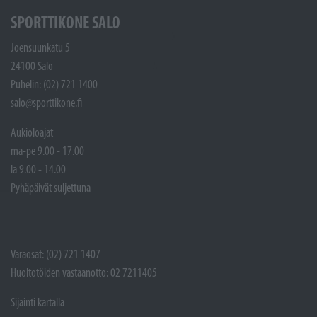
SPORTTIKONE SALO
Joensuunkatu 5
24100 Salo
Puhelin: (02) 721 1400
salo@sporttikone.fi
Aukioloajat
ma-pe 9.00 - 17.00
la 9.00 - 14.00
Pyhäpäivät suljettuna
Varaosat: (02) 721 1407
Huoltotöiden vastaanotto: 02 7211405
Sijainti kartalla