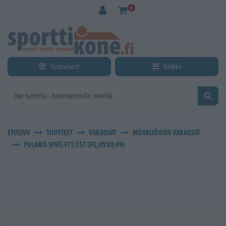
Siirry pääsisältöön
0
Tuotealueet
Valikko
ETUSIVU
TUOTTEET
VARAOSAT
MÖNKIJÖIDEN VARAOSAT
POLARIS SPKT;41T;15T SPL;HYVO;PM