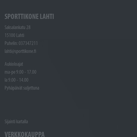
SPORTTIKONE LAHTI
Saksalankatu 28
15100 Lahti
Puhelin: 037347211
lahti@sporttikone.fi
Aukioloajat
ma-pe 9.00 - 17.00
la 9.00 - 14.00
Pyhäpäivät suljettuna
Sijainti kartalla
VERKKOKAUPPA