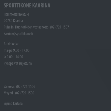
SPORTTIKONE KAARINA
Hallimestarinkatu 4
20780 Kaarina
Puhelin: Huoltotöiden vastaanotto: (02) 721 1507
kaarina@sporttikone.fi
Aukioloajat
ma-pe 9.00 - 17.00
la 9.00 - 14.00
Pyhäpäivät suljettuna
Varaosat: (02) 721 1506
Myynti : (02) 721 1500
Sijainti kartalla