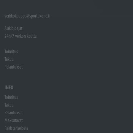
verkkokauppa@sporttikone.fi
Aukioloajat
24h/7 verkon kautta
Toimitus
Takuu
Palautukset
INFO
Toimitus
Takuu
Palautukset
Maksutavat
Rekisteriseloste