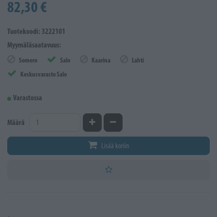
82,30 €
Tuotekoodi: 3222101
Myymäläsaatavuus:
Somero
Salo
Kaarina
Lahti
Keskusvarasto Salo
Varastossa
Kasvata määrää
Vähennä määrää
Määrä
Lisää koriin