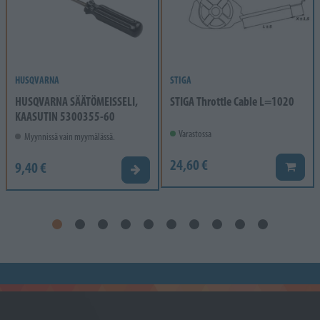
HUSQVARNA
STIGA
HUSQVARNA SÄÄTÖMEISSELI,
STIGA Throttle Cable L=1020
KAASUTIN 5300355-60
Varastossa
Myynnissä vain myymälässä.
24,60 €
9,40 €
Lisää k
Valitse vaihtoehto