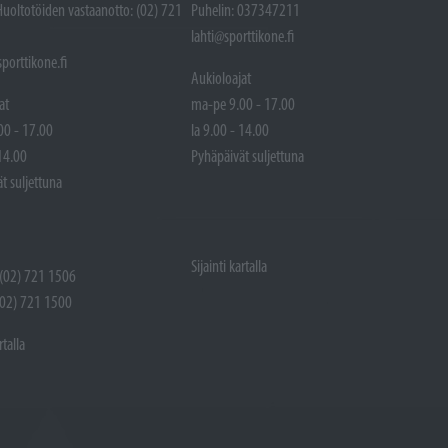
Huoltotöiden vastaanotto: (02) 721
Puhelin: 037347211
lahti@sporttikone.fi
porttikone.fi
Aukioloajat
at
ma-pe 9.00 - 17.00
00 - 17.00
la 9.00 - 14.00
 14.00
Pyhäpäivät suljettuna
t suljettuna
Sijainti kartalla
 (02) 721 1506
(02) 721 1500
rtalla