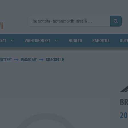
SAT
VAIHTOKONEET
HUOLTO
RAHOITUS
UUTI
UOTTEET
VARAOSAT
BRACKET LH
BR
20