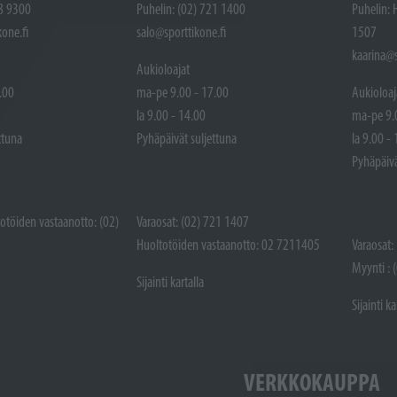
48 9300
Puhelin: (02) 721 1400
Puhelin: 
one.fi
salo@sporttikone.fi
1507
kaarina@s
Aukioloajat
.00
ma-pe 9.00 - 17.00
Aukioloaj
la 9.00 - 14.00
ma-pe 9.
ttuna
Pyhäpäivät suljettuna
la 9.00 -
Pyhäpäivä
totöiden vastaanotto: (02)
Varaosat: (02) 721 1407
Huoltotöiden vastaanotto: 02 7211405
Varaosat:
Myynti : 
Sijainti kartalla
Sijainti ka
VERKKOKAUPPA