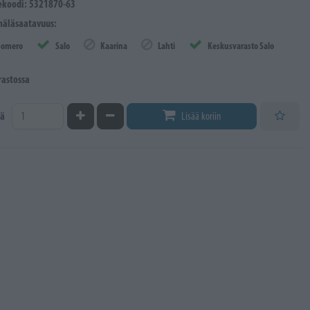
ekoodi: 5321870-63
äläsaatavuus:
Somero
Salo
Kaarina
Lahti
Keskusvarasto Salo
rastossa
Kasvata määrää
Vähennä määrää
ä
Lisää koriin