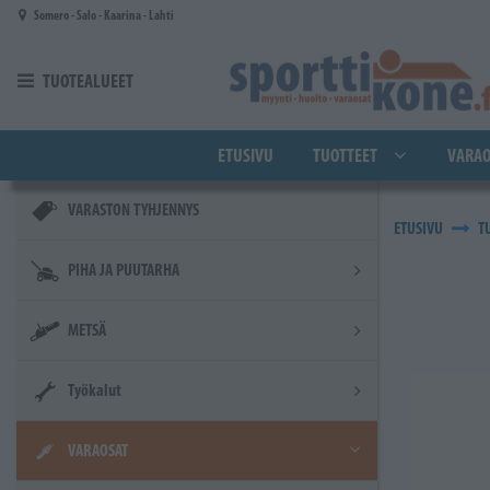
Siirry pääsisältöön
Somero - Salo - Kaarina - Lahti
TUOTEALUEET
ETUSIVU
TUOTTEET
VARAO
VARASTON TYHJENNYS
ETUSIVU
T
PIHA JA PUUTARHA
METSÄ
Työkalut
VARAOSAT