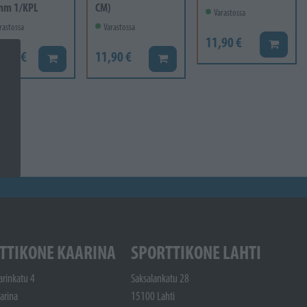
mm 1/KPL
CM)
Varastossa
rastossa
Varastossa
11,90 €
Lisää ko
6,60 €
11,90 €
Lisää koriin
Lisää koriin
TTIKONE KAARINA
SPORTTIKONE LAHTI
arinkatu 4
Saksalankatu 28
arina
15100 Lahti