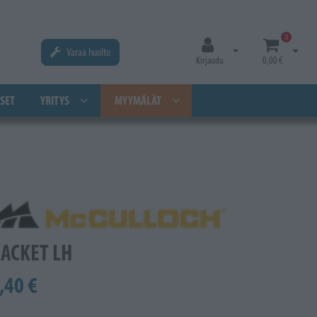
0
Varaa huolto
Avaa kirjautuminen
Avaa os
Kirjaudu
0,00 €
SET
YRITYS
MYYMÄLÄT
ACKET LH
,40 €