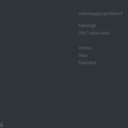
verkkokauppa@sporttikone.fi
Aukioloajat
24h/7 verkon kautta
Toimitus
Takuu
Palautukset
TÄ