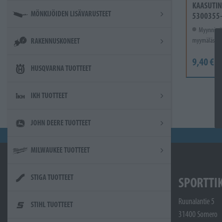
KAASUTIN
MÖNKIJÖIDEN LISÄVARUSTEET
5300355
Myynnissä
myymälässä.
RAKENNUSKONEET
9,40 €
HUSQVARNA TUOTTEET
IKH TUOTTEET
JOHN DEERE TUOTTEET
MILWAUKEE TUOTTEET
STIGA TUOTTEET
SPORTTI
Ruunalantie 5
STIHL TUOTTEET
31400 Somero