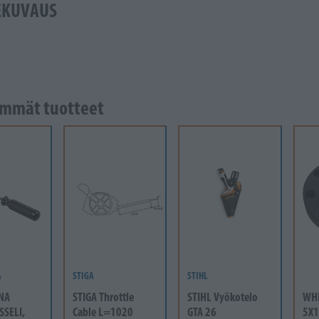
EKUVAUS
mmät tuotteet
A
STIGA
STIHL
NA
STIGA Throttle
STIHL Vyökotelo
WH
SSELI,
Cable L=1020
GTA 26
5X1