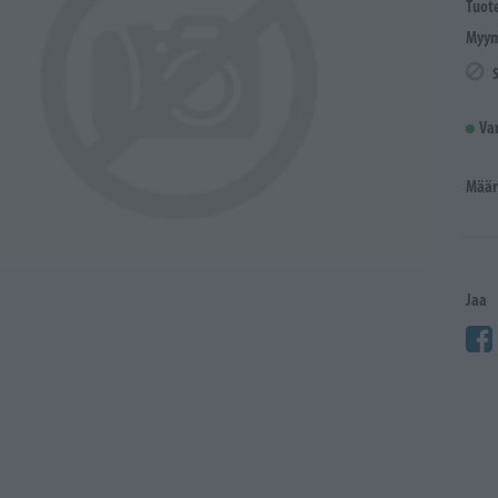
Tuot
Myym
Va
Määr
Jaa