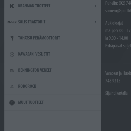
Puhelin: (02) 7
KRANMAN TUOTTEET
somero@sporttik
SOLIS TRAKTORIT
Aukioloajat
ma-pe 9.00 - 17
la 9.00 - 14.00
TOHATSU PERÄMOOTTORIT
Pyhäpäivät sulje
KAWASAKI VESIJETIT
BENNINGTON VENEET
Varaosat ja Huol
748 9315
ROBOROCK
Sijainti kartalla
MUUT TUOTTEET