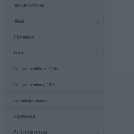
Husqvarna varaosat
Hihnat
Stihl varaosat
Tulpat
Akut ajoneuvoihin alle 100Ah
Akut ajoneuvoihin yli 100Ah
Lumilinkojen varaosat
Stiga varaosat
Mönkijöiden varaosat