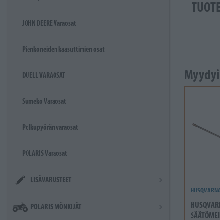
TUOT
JOHN DEERE Varaosat
Pienkoneiden kaasuttimien osat
Myydyi
DUELL VARAOSAT
Sumeko Varaosat
Polkupyörän varaosat
POLARIS Varaosat
LISÄVARUSTEET
HUSQVARN
HUSQVAR
POLARIS MÖNKIJÄT
SÄÄTÖMEI