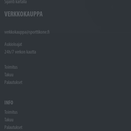
Sijainti kartalla
VERKKOKAUPPA
verkkokauppa@sporttikone.fi
Aukioloajat
24h/7 verkon kautta
Toimitus
Takuu
Palautukset
INFO
Toimitus
Takuu
Palautukset