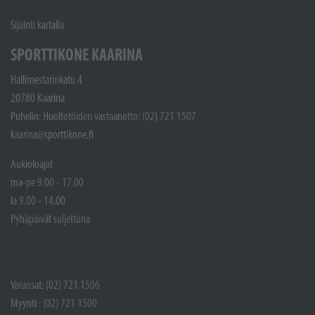
Sijainti kartalla
SPORTTIKONE KAARINA
Hallimestarinkatu 4
20780 Kaarina
Puhelin: Huoltotöiden vastaanotto: (02) 721 1507
kaarina@sporttikone.fi
Aukioloajat
ma-pe 9.00 - 17.00
la 9.00 - 14.00
Pyhäpäivät suljettuna
Varaosat: (02) 721 1506
Myynti : (02) 721 1500