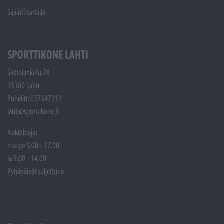
Sijainti kartalla
SPORTTIKONE LAHTI
Saksalankatu 28
15100 Lahti
Puhelin: 037347211
lahti@sporttikone.fi
Aukioloajat
ma-pe 9.00 - 17.00
la 9.00 - 14.00
Pyhäpäivät suljettuna