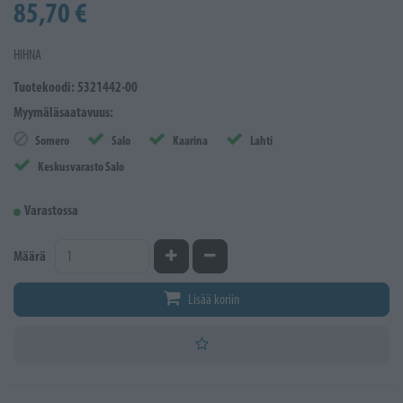
85,70 €
HIHNA
Tuotekoodi: 5321442-00
Myymäläsaatavuus:
Somero
Salo
Kaarina
Lahti
Keskusvarasto Salo
Varastossa
Kasvata määrää
Vähennä määrää
Määrä
Lisää koriin