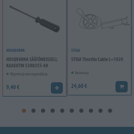
HUSQVARNA
STIGA
HUSQVARNA SÄÄTÖMEISSELI,
STIGA Throttle Cable L=1020
KAASUTIN 5300355-60
Varastossa
Myynnissä vain myymälässä.
24,60 €
9,40 €
Lisää k
Valitse vaihtoehto