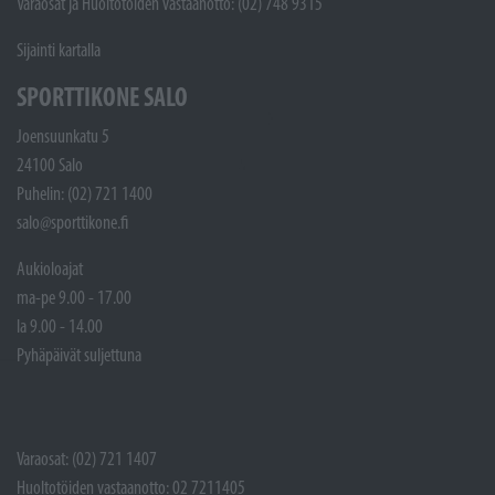
Varaosat ja Huoltotöiden vastaanotto: (02) 748 9315
Sijainti kartalla
SPORTTIKONE SALO
Joensuunkatu 5
24100 Salo
Puhelin: (02) 721 1400
salo@sporttikone.fi
Aukioloajat
ma-pe 9.00 - 17.00
la 9.00 - 14.00
Pyhäpäivät suljettuna
Varaosat: (02) 721 1407
Huoltotöiden vastaanotto: 02 7211405