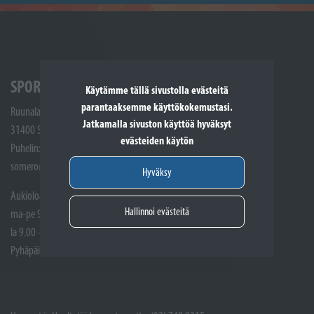
SPORTTIKONE SOMERO
Käytämme tällä sivustolla evästeitä
parantaaksemme käyttökokemustasi.
Ruunalantie 5
Jatkamalla sivuston käyttöä hyväksyt
31400 Somero
evästeiden käytön
Puhelin: (02) 748 9300
somero@sporttikone.fi
Hyväksy
Aukioloajat
Hallinnoi evästeitä
ma-pe 9.00 - 17.00
la 9.00 - 14.00
Pyhäpäivät suljettuna