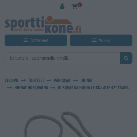
Siirry pääsisältöön
0
Tuotealueet
Valikko
ETUSIVU
TUOTTEET
VARAOSAT
HIHNAT
HIHNAT HUSQVARNA
HUSQVARNA HIHNA LEIKK.LAITE 42" TRAKT.