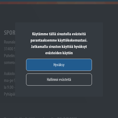
SPORTTIKONE SOMERO
Käytämme tällä sivustolla evästeitä
parantaaksemme käyttökokemustasi.
Ruunalantie 5
Jatkamalla sivuston käyttöä hyväksyt
31400 Somero
evästeiden käytön
Puhelin: (02) 748 9300
somero@sporttikone.fi
Hyväksy
Aukioloajat
Hallinnoi evästeitä
ma-pe 9.00 - 17.00
la 9.00 - 14.00
Pyhäpäivät suljettuna