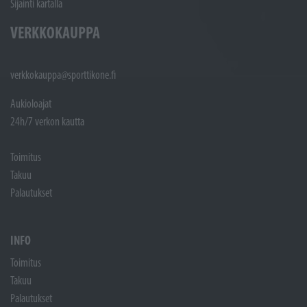
Sijainti kartalla
VERKKOKAUPPA
verkkokauppa@sporttikone.fi
Aukioloajat
24h/7 verkon kautta
Toimitus
Takuu
Palautukset
INFO
Toimitus
Takuu
Palautukset