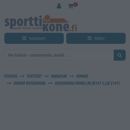
Siirry pääsisältöön
0
Tuotealueet
Valikko
ETUSIVU
TUOTTEET
VARAOSAT
HIHNAT
HIHNAT HUSQVARNA
HUSQVARNA HIHNA LM (R147 S,LM 2147)