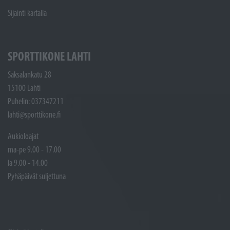
Sijainti kartalla
SPORTTIKONE LAHTI
Saksalankatu 28
15100 Lahti
Puhelin: 037347211
lahti@sporttikone.fi
Aukioloajat
ma-pe 9.00 - 17.00
la 9.00 - 14.00
Pyhäpäivät suljettuna