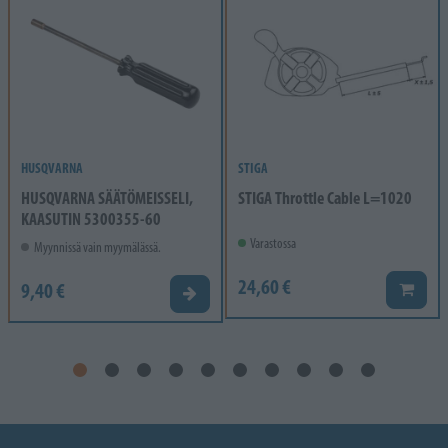
HUSQVARNA
STIGA
HUSQVARNA SÄÄTÖMEISSELI,
STIGA Throttle Cable L=1020
KAASUTIN 5300355-60
Varastossa
Myynnissä vain myymälässä.
24,60 €
9,40 €
Lisää k
Valitse vaihtoehto