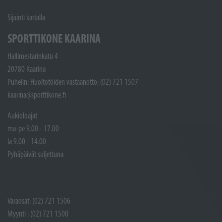
Sijainti kartalla
SPORTTIKONE KAARINA
Hallimestarinkatu 4
20780 Kaarina
Puhelin: Huoltotöiden vastaanotto: (02) 721 1507
kaarina@sporttikone.fi
Aukioloajat
ma-pe 9.00 - 17.00
la 9.00 - 14.00
Pyhäpäivät suljettuna
Varaosat: (02) 721 1506
Myynti : (02) 721 1500