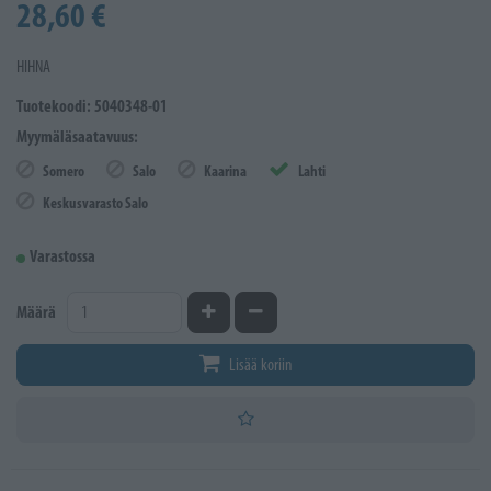
28,60 €
HIHNA
Tuotekoodi: 5040348-01
Myymäläsaatavuus:
Somero
Salo
Kaarina
Lahti
Keskusvarasto Salo
Varastossa
Kasvata määrää
Vähennä määrää
Määrä
Lisää koriin