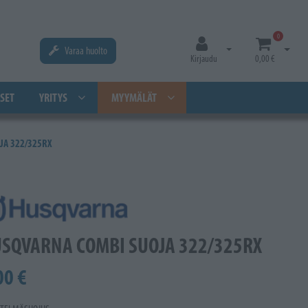
0
Varaa huolto
Avaa kirjautuminen
Avaa os
Kirjaudu
0,00 €
SET
YRITYS
MYYMÄLÄT
JA 322/325RX
SQVARNA COMBI SUOJA 322/325RX
00 €