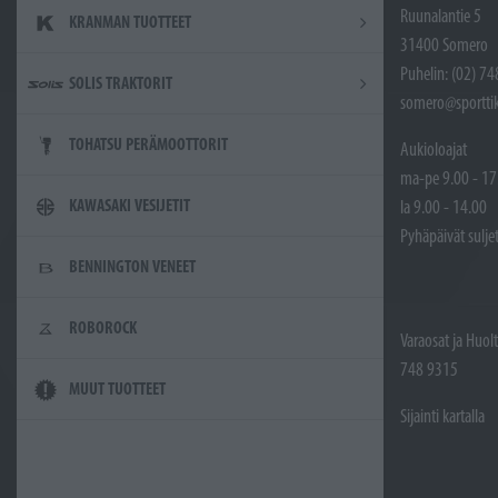
Ruunalantie 5
KRANMAN TUOTTEET
31400 Somero
Puhelin: (02) 7
SOLIS TRAKTORIT
somero@sporttik
TOHATSU PERÄMOOTTORIT
Aukioloajat
ma-pe 9.00 - 17
KAWASAKI VESIJETIT
la 9.00 - 14.00
Pyhäpäivät sulje
BENNINGTON VENEET
ROBOROCK
Varaosat ja Huol
748 9315
MUUT TUOTTEET
Sijainti kartalla