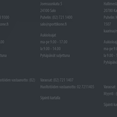
Joensuunkatu 5
Hallimest
24100 Salo
20780 Ka
48 9300
Puhelin: (02) 721 1400
Puhelin: 
one.fi
salo@sporttikone.fi
1507
kaarina@s
Aukioloajat
.00
ma-pe 9.00 - 17.00
Aukioloaj
la 9.00 - 14.00
ma-pe 9.
ttuna
Pyhäpäivät suljettuna
la 9.00 -
Pyhäpäivä
totöiden vastaanotto: (02)
Varaosat: (02) 721 1407
Huoltotöiden vastaanotto: 02 7211405
Varaosat:
Myynti : 
Sijainti kartalla
Sijainti ka