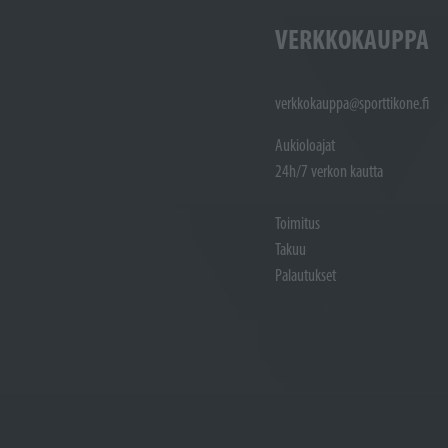
VERKKOKAUPPA
verkkokauppa@sporttikone.fi
Aukioloajat
24h/7 verkon kautta
Toimitus
Takuu
Palautukset