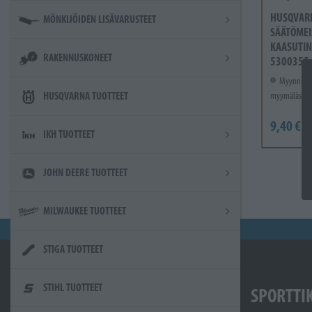
HUSQVAR
MÖNKIJÖIDEN LISÄVARUSTEET
SÄÄTÖMEI
KAASUTIN
RAKENNUSKONEET
5300355
Myynnissä
HUSQVARNA TUOTTEET
myymälässä.
9,40 €
IKH TUOTTEET
JOHN DEERE TUOTTEET
MILWAUKEE TUOTTEET
STIGA TUOTTEET
STIHL TUOTTEET
SPORTTI