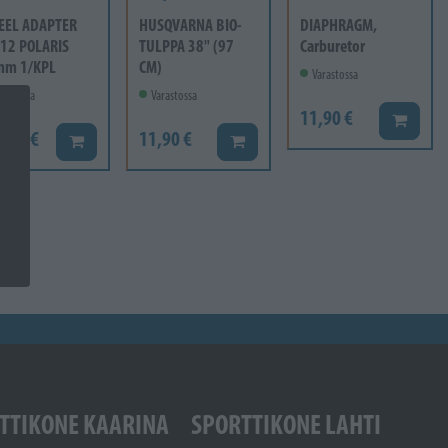
EEL ADAPTER
HUSQVARNA BIO-
DIAPHRAGM,
12 POLARIS
TULPPA 38" (97
Carburetor
mm 1/KPL
CM)
Varastossa
rastossa
Varastossa
11,90 €
Lisää ko
6,60 €
11,90 €
Lisää koriin
Lisää koriin
TTIKONE KAARINA
SPORTTIKONE LAHTI