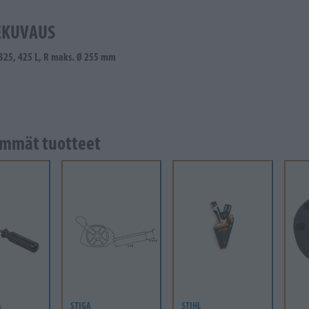
EKUVAUS
 325, 425 L, R maks. Ø 255 mm
mmät tuotteet
A
STIGA
STIHL