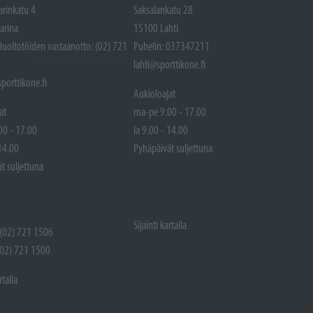
arinkatu 4
Saksalankatu 28
arina
15100 Lahti
Huoltotöiden vastaanotto: (02) 721
Puhelin: 037347211
lahti@sporttikone.fi
porttikone.fi
Aukioloajat
at
ma-pe 9.00 - 17.00
00 - 17.00
la 9.00 - 14.00
 14.00
Pyhäpäivät suljettuna
t suljettuna
Sijainti kartalla
 (02) 721 1506
(02) 721 1500
rtalla