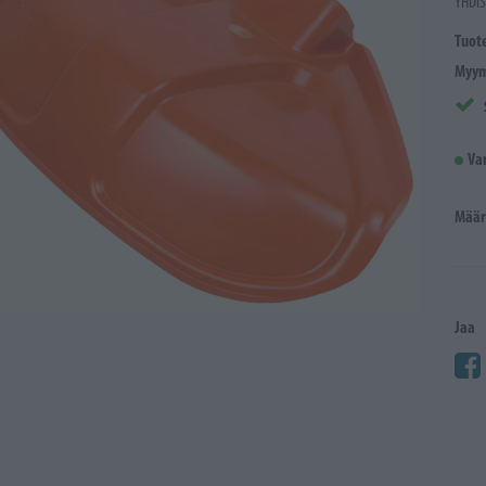
YHDI
Tuot
Myym
Va
Määr
Jaa