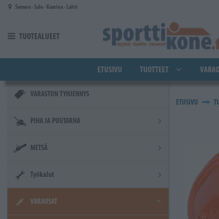
Siirry pääsisältöön
Somero - Salo - Kaarina - Lahti
TUOTEALUEET
ETUSIVU
TUOTTEET
VARAO
VARASTON TYHJENNYS
ETUSIVU
T
PIHA JA PUUTARHA
METSÄ
Työkalut
VARAOSAT