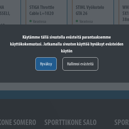
NA
STIGA Throttle
STIHL Vyökotelo
WH
SSELI,
Cable L=1020
GTA 26
5X1
38
Varastossa
Varastossa
-60
Va
24,60 €
41,60 €
 vain
Lisää koriin
Lisää koriin
Käytämme tällä sivustolla evästeitä parantaaksemme
12
käyttökokemustasi. Jatkamalla sivuston käyttöä hyväksyt evästeiden
käytön
Valitse vaihtoehto
Hyväksy
Hallinnoi evästeitä
KONE SOMERO
SPORTTIKONE SALO
SPOR