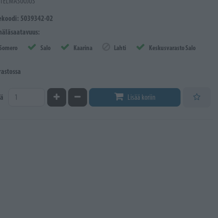
STELMÄSUOJUS
ekoodi: 5039342-02
äläsaatavuus:
Somero
Salo
Kaarina
Lahti
Keskusvarasto Salo
rastossa
Kasvata määrää
Vähennä määrää
ä
Lisää koriin