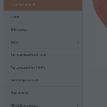
Husqvarna varaosat
Hihnat
Stihl varaosat
Tulpat
Akut ajoneuvoihin alle 100Ah
Akut ajoneuvoihin yli 100Ah
Lumilinkojen varaosat
Stiga varaosat
Mönkijöiden varaosat