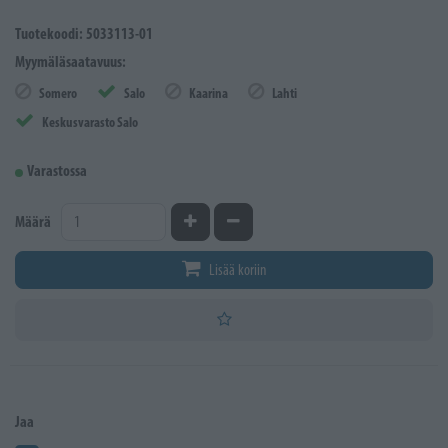
Tuotekoodi: 5033113-01
Myymäläsaatavuus:
Somero
Salo
Kaarina
Lahti
Keskusvarasto Salo
Varastossa
Kasvata määrää
Vähennä määrää
Määrä
Lisää koriin
Jaa