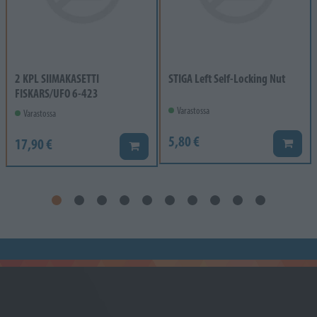
2 KPL SIIMAKASETTI
STIGA Left Self-Locking Nut
FISKARS/UFO 6-423
Varastossa
Varastossa
5,80 €
17,90 €
Lisää k
Lisää koriin