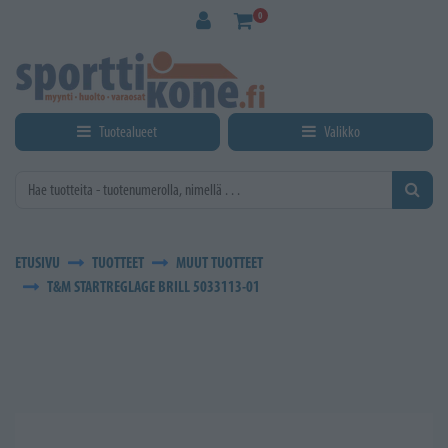
Siirry pääsisältöön
0
Tuotealueet
Valikko
ETUSIVU
TUOTTEET
MUUT TUOTTEET
T&M STARTREGLAGE BRILL 5033113-01