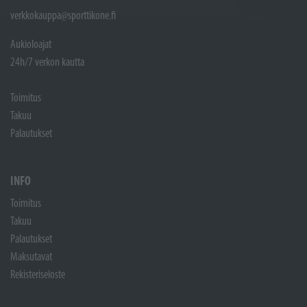
verkkokauppa@sporttikone.fi
Aukioloajat
24h/7 verkon kautta
Toimitus
Takuu
Palautukset
INFO
Toimitus
Takuu
Palautukset
Maksutavat
Rekisteriseloste