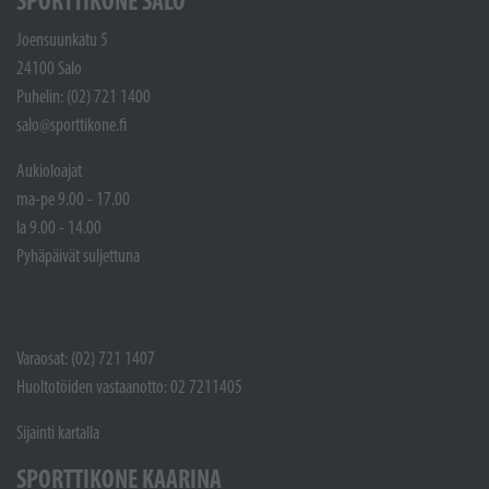
SPORTTIKONE SALO
Joensuunkatu 5
24100 Salo
Puhelin: (02) 721 1400
salo@sporttikone.fi
Aukioloajat
ma-pe 9.00 - 17.00
la 9.00 - 14.00
Pyhäpäivät suljettuna
Varaosat: (02) 721 1407
Huoltotöiden vastaanotto: 02 7211405
Sijainti kartalla
SPORTTIKONE KAARINA