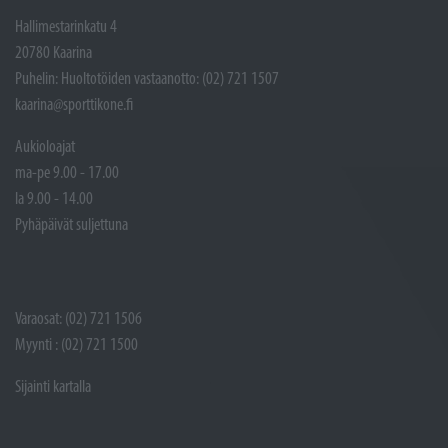
Hallimestarinkatu 4
20780 Kaarina
Puhelin: Huoltotöiden vastaanotto: (02) 721 1507
kaarina@sporttikone.fi
Aukioloajat
ma-pe 9.00 - 17.00
la 9.00 - 14.00
Pyhäpäivät suljettuna
Varaosat: (02) 721 1506
Myynti : (02) 721 1500
Sijainti kartalla