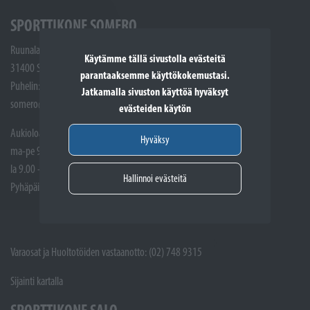
SPORTTIKONE SOMERO
Ruunalantie 5
Käytämme tällä sivustolla evästeitä
31400 Somero
parantaaksemme käyttökokemustasi.
Puhelin: (02) 748 9300
Jatkamalla sivuston käyttöä hyväksyt
somero@sporttikone.fi
evästeiden käytön
Aukioloajat
Hyväksy
ma-pe 9.00 - 17.00
la 9.00 - 14.00
Hallinnoi evästeitä
Pyhäpäivät suljettuna
Varaosat ja Huoltotöiden vastaanotto: (02) 748 9315
Sijainti kartalla