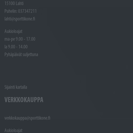
15100 Lahti
Puhelin: 037347211
lahti@sporttikone.fi
Aukioloajat
ma-pe 9.00 - 17.00
la 9.00 - 14.00
Pyhäpäivät suljettuna
Sijainti kartalla
VERKKOKAUPPA
verkkokauppa@sporttikone.fi
Aukioloajat