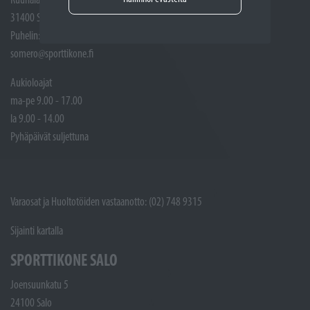
31400 Somero
Puhelin: (02) 748 9300
somero@sporttikone.fi
Aukioloajat
ma-pe 9.00 - 17.00
la 9.00 - 14.00
Pyhäpäivät suljettuna
Varaosat ja Huoltotöiden vastaanotto: (02) 748 9315
Sijainti kartalla
SPORTTIKONE SALO
Joensuunkatu 5
24100 Salo