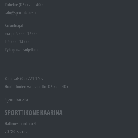
Puhelin: (02) 721 1400
salo@sporttikone.fi
Aukioloajat
ma-pe 9.00 - 17.00
la 9.00 - 14.00
Pyhäpäivät suljettuna
Varaosat: (02) 721 1407
Huoltotöiden vastaanotto: 02 7211405
Sijainti kartalla
SPORTTIKONE KAARINA
Hallimestarinkatu 4
20780 Kaarina