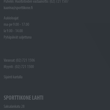
Puhelin: Huoltotöiden vastaanotto: (02) 721 1507
kaarina@sporttikone.fi
Aukioloajat
ma-pe 9.00 - 17.00
la 9.00 - 14.00
Pyhäpäivät suljettuna
Varaosat: (02) 721 1506
Myynti : (02) 721 1500
Sijainti kartalla
SPORTTIKONE LAHTI
Saksalankatu 28