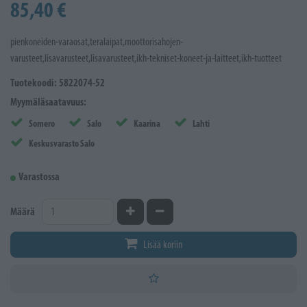
85,40 €
pienkoneiden-varaosat,teralaipat,moottorisahojen-
varusteet,lisavarusteet,lisavarusteet,ikh-tekniset-koneet-ja-laitteet,ikh-tuotteet
Tuotekoodi: 5822074-52
Myymäläsaatavuus:
Somero
Salo
Kaarina
Lahti
Keskusvarasto Salo
Varastossa
Kasvata määrää
Vähennä määrää
Määrä
Lisää koriin