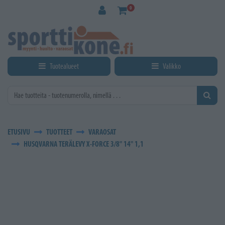
Siirry pääsisältöön
0
Tuotealueet
Valikko
ETUSIVU
TUOTTEET
VARAOSAT
HUSQVARNA TERÄLEVY X-FORCE 3/8" 14" 1,1