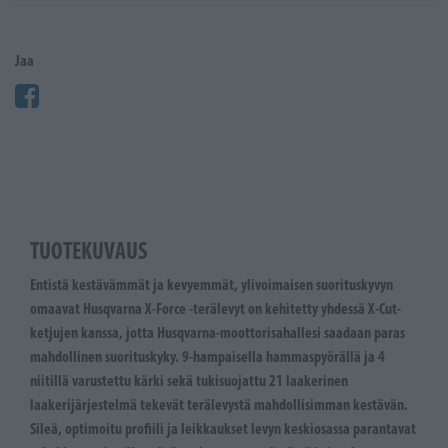
Jaa
TUOTEKUVAUS
Entistä kestävämmät ja kevyemmät, ylivoimaisen suorituskyvyn
omaavat Husqvarna X-Force -terälevyt on kehitetty yhdessä X-Cut-
ketjujen kanssa, jotta Husqvarna-moottorisahallesi saadaan paras
mahdollinen suorituskyky. 9-hampaisella hammaspyörällä ja 4
niitillä varustettu kärki sekä tukisuojattu 21 laakerinen
laakerijärjestelmä tekevät terälevystä mahdollisimman kestävän.
Sileä, optimoitu profiili ja leikkaukset levyn keskiosassa parantavat