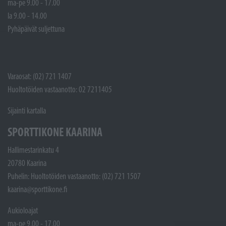
ma-pe 9.00 - 17.00
la 9.00 - 14.00
Pyhäpäivät suljettuna
Varaosat: (02) 721 1407
Huoltotöiden vastaanotto: 02 7211405
Sijainti kartalla
SPORTTIKONE KAARINA
Hallimestarinkatu 4
20780 Kaarina
Puhelin: Huoltotöiden vastaanotto: (02) 721 1507
kaarina@sporttikone.fi
Aukioloajat
ma-pe 9.00 - 17.00