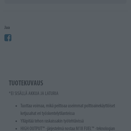
Jaa
TUOTEKUVAUS
*EI SISÄLLÄ AKKUA JA LATURIA
Tuottaa voimaa, mikä peittoaa useimmat polttoainekäyttöiset
ketjusahat eri työskentelytilanteissa
Ylläpitää tehon raskaissakin työtehtävissä
HIGH OUTPUT™ -järjestelmä nostaa M18 FUEL™ -teknologian