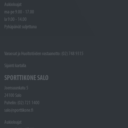
Aukioloajat
ma-pe 9.00 - 17.00
la 9.00 - 14.00
Pyhäpäivät suljettuna
Varaosat ja Huoltotöiden vastaanotto: (02) 748 9315
Sijainti kartalla
SPORTTIKONE SALO
Joensuunkatu 5
24100 Salo
Puhelin: (02) 721 1400
salo@sporttikone.fi
Aukioloajat