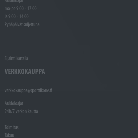
Aukioloajat
ma-pe 9.00 - 17.00
la 9.00 - 14.00
Pyhäpäivät suljettuna
Sijainti kartalla
VERKKOKAUPPA
verkkokauppa@sporttikone.fi
Aukioloajat
24h/7 verkon kautta
Toimitus
Takuu