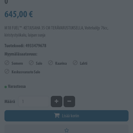
0
645,00 €
M18 FUEL™ -KETJUSAHA 35 CM TERÄVARUSTUKSELLA, Voiteluöljy 76cc,
kiristystyökalu, laipan suoja
Tuotekoodi: 4933479678
Myymäläsaatavuus:
Somero
Salo
Kaarina
Lahti
Keskusvarasto Salo
Varastossa
Kasvata määrää
Vähennä määrää
Määrä
Lisää koriin