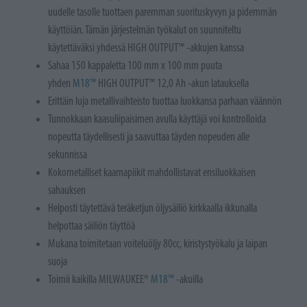
uudelle tasolle tuottaen paremman suorituskyvyn ja pidemmän
käyttöiän. Tämän järjestelmän työkalut on suunniteltu
käytettäväksi yhdessä HIGH OUTPUT™ -akkujen kanssa
Sahaa 150 kappaletta 100 mm x 100 mm puuta
yhden
M18™
HIGH OUTPUT™ 12,0 Ah -akun latauksella
Erittäin luja metallivaihteisto tuottaa luokkansa parhaan väännön
Tunnokkaan kaasuliipaisimen avulla käyttäjä voi kontrolloida
nopeutta täydellisesti ja saavuttaa täyden nopeuden alle
sekunnissa
Kokometalliset kaarnapiikit mahdollistavat ensiluokkaisen
sahauksen
Helposti täytettävä teräketjun öljysäiliö kirkkaalla ikkunalla
helpottaa säiliön täyttöä
Mukana toimitetaan voiteluöljy 80cc, kiristystyökalu ja laipan
suoja
Toimii kaikilla MILWAUKEE®
M18™
-akuilla