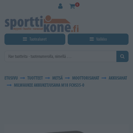
Siirry pääsisältöön
0
Tuotealueet
Valikko
ETUSIVU
TUOTTEET
METSÄ
MOOTTORISAHAT
AKKUSAHAT
MILWAUKEE AKKUKETJUSAHA M18 FCHS35-0