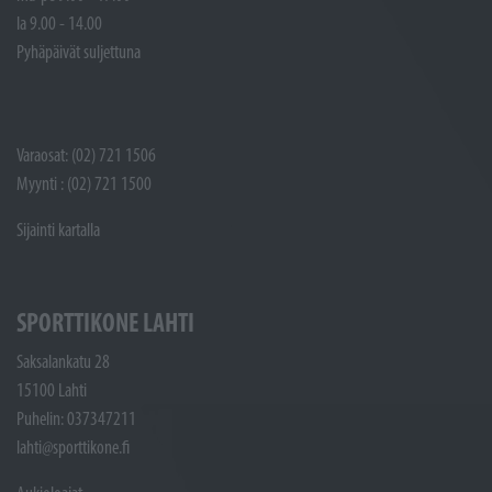
la 9.00 - 14.00
Pyhäpäivät suljettuna
Varaosat: (02) 721 1506
Myynti : (02) 721 1500
Sijainti kartalla
SPORTTIKONE LAHTI
Saksalankatu 28
15100 Lahti
Puhelin: 037347211
lahti@sporttikone.fi