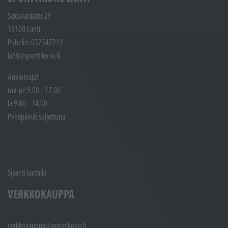
Saksalankatu 28
15100 Lahti
Puhelin: 037347211
lahti@sporttikone.fi
Aukioloajat
ma-pe 9.00 - 17.00
la 9.00 - 14.00
Pyhäpäivät suljettuna
Sijainti kartalla
VERKKOKAUPPA
verkkokauppa@sporttikone.fi