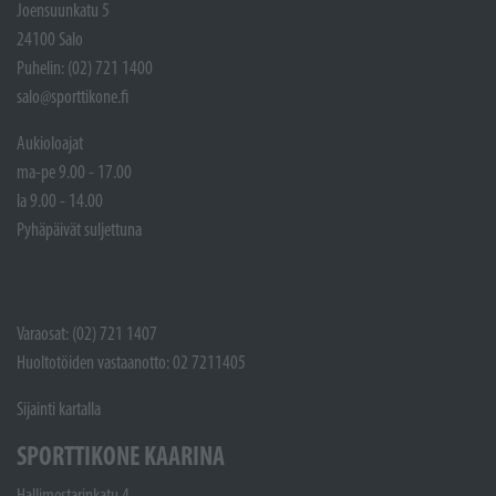
Joensuunkatu 5
24100 Salo
Puhelin: (02) 721 1400
salo@sporttikone.fi
Aukioloajat
ma-pe 9.00 - 17.00
la 9.00 - 14.00
Pyhäpäivät suljettuna
Varaosat: (02) 721 1407
Huoltotöiden vastaanotto: 02 7211405
Sijainti kartalla
SPORTTIKONE KAARINA
Hallimestarinkatu 4