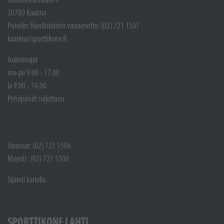
20780 Kaarina
Puhelin: Huoltotöiden vastaanotto: (02) 721 1507
kaarina@sporttikone.fi
Aukioloajat
ma-pe 9.00 - 17.00
la 9.00 - 14.00
Pyhäpäivät suljettuna
Varaosat: (02) 721 1506
Myynti : (02) 721 1500
Sijainti kartalla
SPORTTIKONE LAHTI