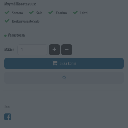
Myymäläsaatavuus:
Somero
Salo
Kaarina
Lahti
Keskusvarasto Salo
Varastossa
Kasvata määrää
Vähennä määrää
Määrä
Lisää koriin
Jaa