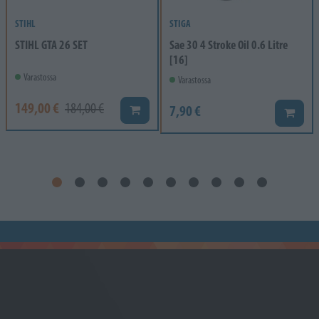
STIHL
STIGA
STIHL GTA 26 SET
Sae 30 4 Stroke Oil 0.6 Litre
[16]
Varastossa
Varastossa
149,00 €
184,00 €
7,90 €
Lisää koriin
Lisää k