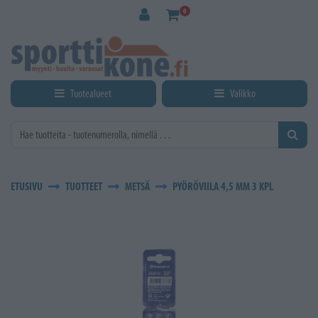
Siirry pääsisältöön
0
Tuotealueet
Valikko
ETUSIVU
TUOTTEET
METSÄ
PYÖRÖVIILA 4,5 MM 3 KPL