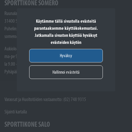
SPORTTIKONE SOMERO
Ruunalantie 5
31400 Somero
Käytämme tällä sivustolla evästeitä
parantaaksemme käyttökokemustasi.
Puhelin: (02) 748 9300
Jatkamalla sivuston käyttöä hyväksyt
somero@sporttikone.fi
evästeiden käytön
Aukioloajat
Hyväksy
ma-pe 9.00 - 17.00
la 9.00 - 14.00
Pyhäpäivät suljettuna
Hallinnoi evästeitä
Varaosat ja Huoltotöiden vastaanotto: (02) 748 9315
Sijainti kartalla
SPORTTIKONE SALO