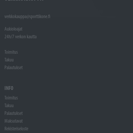
verkkokauppa@sporttikone.fi
Aukioloajat
24h/7 verkon kautta
Toimitus
Takuu
Palautukset
INFO
Toimitus
Takuu
Palautukset
Maksutavat
Rekisteriseloste