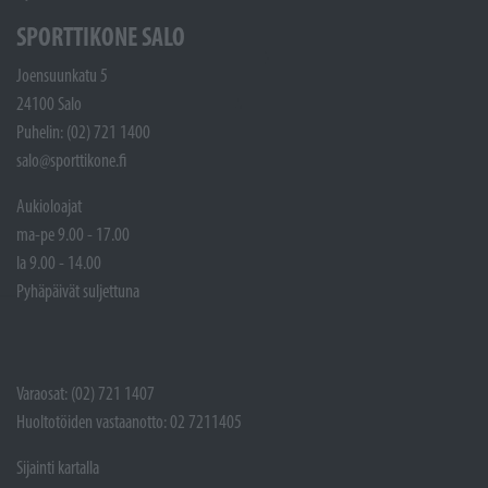
SPORTTIKONE SALO
Joensuunkatu 5
24100 Salo
Puhelin: (02) 721 1400
salo@sporttikone.fi
Aukioloajat
ma-pe 9.00 - 17.00
la 9.00 - 14.00
Pyhäpäivät suljettuna
Varaosat: (02) 721 1407
Huoltotöiden vastaanotto: 02 7211405
Sijainti kartalla