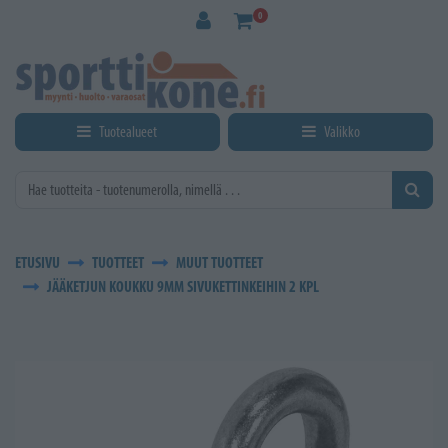
Siirry pääsisältöön
0
Tuotealueet
Valikko
ETUSIVU
TUOTTEET
MUUT TUOTTEET
JÄÄKETJUN KOUKKU 9MM SIVUKETTINKEIHIN 2 KPL