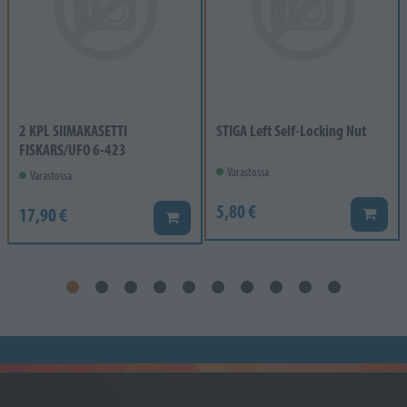
2 KPL SIIMAKASETTI
STIGA Left Self-Locking Nut
FISKARS/UFO 6-423
Varastossa
Varastossa
5,80 €
17,90 €
Lisää k
Lisää koriin