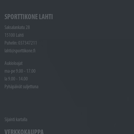
SPORTTIKONE LAHTI
Saksalankatu 28
15100 Lahti
Puhelin: 037347211
lahti@sporttikone.fi
Aukioloajat
ma-pe 9.00 - 17.00
la 9.00 - 14.00
Pyhäpäivät suljettuna
Sijainti kartalla
VERKKOKAUPPA