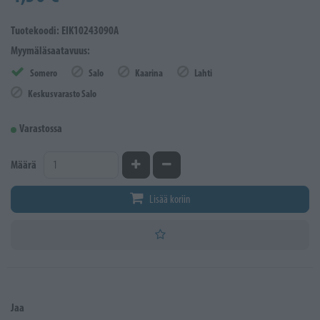
Tuotekoodi: EIK10243090A
Myymäläsaatavuus:
Somero
Salo
Kaarina
Lahti
Keskusvarasto Salo
Varastossa
Kasvata määrää
Vähennä määrää
Määrä
Lisää koriin
Jaa