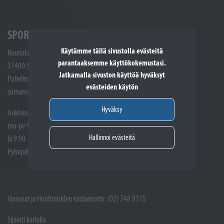
SPORTTIKONE SOMERO
Käytämme tällä sivustolla evästeitä
Ruunalantie 5
parantaaksemme käyttökokemustasi.
31400 Somero
Jatkamalla sivuston käyttöä hyväksyt
Puhelin: (02) 748 9300
evästeiden käytön
somero@sporttikone.fi
Hyväksy
Aukioloajat
ma-pe 9.00 - 17.00
Hallinnoi evästeitä
la 9.00 - 14.00
Pyhäpäivät suljettuna
Varaosat ja Huoltotöiden vastaanotto: (02) 748 9315
Sijainti kartalla