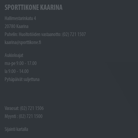
SPORTTIKONE KAARINA
Hallimestarinkatu 4
20780 Kaarina
Puhelin: Huoltotöiden vastaanotto: (02) 721 1507
kaarina@sporttikone.fi
Aukioloajat
ma-pe 9.00 - 17.00
la 9.00 - 14.00
Pyhäpäivät suljettuna
Varaosat: (02) 721 1506
Myynti : (02) 721 1500
Sijainti kartalla