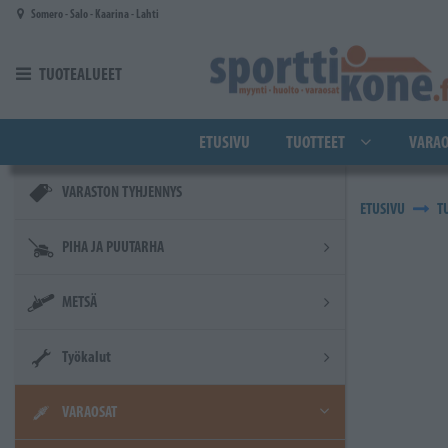
Siirry pääsisältöön
Somero - Salo - Kaarina - Lahti
TUOTEALUEET
ETUSIVU
TUOTTEET
VARAO
VARASTON TYHJENNYS
ETUSIVU
T
PIHA JA PUUTARHA
METSÄ
Työkalut
VARAOSAT