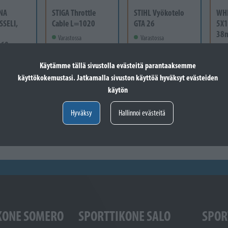
NA
STIGA Throttle
STIHL Vyökotelo
WH
SSELI,
Cable L=1020
GTA 26
5X1
38
Varastossa
Varastossa
-60
Va
24,60 €
41,60 €
 vain
Lisää koriin
Lisää koriin
Käytämme tällä sivustolla evästeitä parantaaksemme
12
käyttökokemustasi. Jatkamalla sivuston käyttöä hyväksyt evästeiden
käytön
Valitse vaihtoehto
Hyväksy
Hallinnoi evästeitä
KONE SOMERO
SPORTTIKONE SALO
SPOR