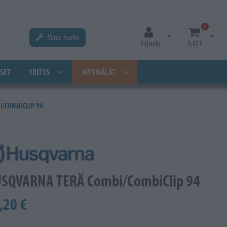
0
Varaa huolto
Avaa kirjautuminen
Avaa os
Kirjaudu
0,00 €
SET
YRITYS
MYYMÄLÄT
/COMBICLIP 94
SQVARNA TERÄ Combi/CombiClip 94
,20 €