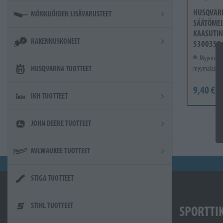
HUSQVAR
MÖNKIJÖIDEN LISÄVARUSTEET
SÄÄTÖMEI
KAASUTIN
RAKENNUSKONEET
5300355
Myynnissä
HUSQVARNA TUOTTEET
myymälässä.
9,40 €
IKH TUOTTEET
JOHN DEERE TUOTTEET
MILWAUKEE TUOTTEET
STIGA TUOTTEET
STIHL TUOTTEET
SPORTTI