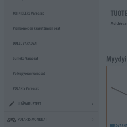
TUOT
JOHN DEERE Varaosat
Mulch/rea
Pienkoneiden kaasuttimien osat
DUELL VARAOSAT
Myydyi
Sumeko Varaosat
Polkupyörän varaosat
POLARIS Varaosat
LISÄVARUSTEET
POLARIS MÖNKIJÄT
HUSQVARN