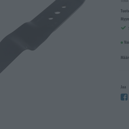
TERÄ
Tuot
Myym
Va
Määr
Jaa