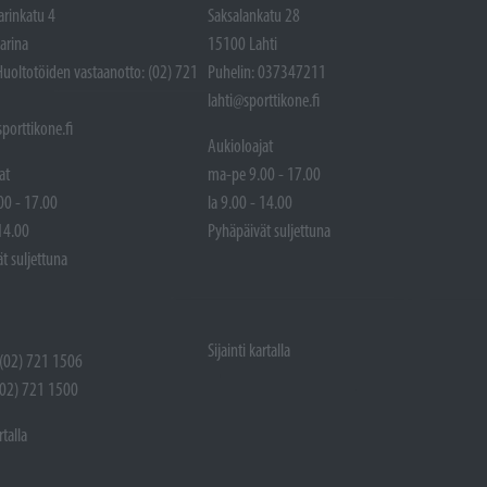
arinkatu 4
Saksalankatu 28
arina
15100 Lahti
Huoltotöiden vastaanotto: (02) 721
Puhelin: 037347211
lahti@sporttikone.fi
porttikone.fi
Aukioloajat
at
ma-pe 9.00 - 17.00
00 - 17.00
la 9.00 - 14.00
 14.00
Pyhäpäivät suljettuna
t suljettuna
Sijainti kartalla
 (02) 721 1506
(02) 721 1500
rtalla