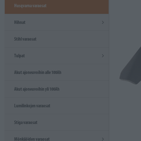
Husqvarna varaosat
Hihnat
Stihl varaosat
Tulpat
Akut ajoneuvoihin alle 100Ah
Akut ajoneuvoihin yli 100Ah
Lumilinkojen varaosat
Stiga varaosat
Mönkijöiden varaosat