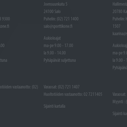
Joensuunkatu 5
Hallimest
24100 Salo
20780 Ka
48 9300
Puhelin: (02) 721 1400
Puhelin: 
one.fi
salo@sporttikone.fi
1507
kaarina@s
Aukioloajat
.00
ma-pe 9.00 - 17.00
Aukioloaj
la 9.00 - 14.00
ma-pe 9.
ttuna
Pyhäpäivät suljettuna
la 9.00 -
Pyhäpäivä
totöiden vastaanotto: (02)
Varaosat: (02) 721 1407
Huoltotöiden vastaanotto: 02 7211405
Varaosat:
Myynti : 
Sijainti kartalla
Sijainti ka