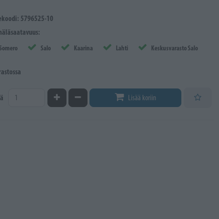
ekoodi: 5796525-10
äläsaatavuus:
Somero
Salo
Kaarina
Lahti
Keskusvarasto Salo
rastossa
Kasvata määrää
Vähennä määrää
ä
Lisää koriin