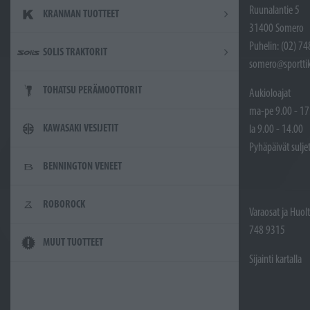
Ruunalantie 5
KRANMAN TUOTTEET
31400 Somero
Puhelin: (02) 7
SOLIS TRAKTORIT
somero@sporttik
TOHATSU PERÄMOOTTORIT
Aukioloajat
ma-pe 9.00 - 17
KAWASAKI VESIJETIT
la 9.00 - 14.00
Pyhäpäivät sulje
BENNINGTON VENEET
ROBOROCK
Varaosat ja Huol
748 9315
MUUT TUOTTEET
Sijainti kartalla