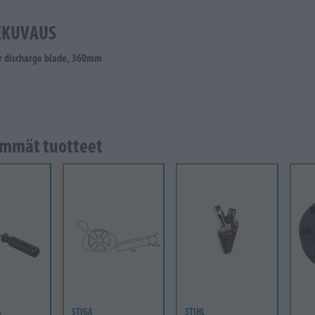
EKUVAUS
r discharge blade, 360mm
mmät tuotteet
A
STIGA
STIHL