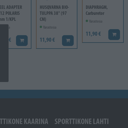
EEL ADAPTER
HUSQVARNA BIO-
DIAPHRAGM,
12 POLARIS
TULPPA 38" (97
Carburetor
mm 1/KPL
CM)
Varastossa
rastossa
Varastossa
11,90 €
Lisää ko
6,60 €
11,90 €
Lisää koriin
Lisää koriin
TTIKONE KAARINA
SPORTTIKONE LAHTI