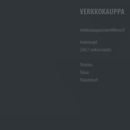
VERKKOKAUPPA
verkkokauppa@sporttikone.fi
Aukioloajat
24h/7 verkon kautta
Toimitus
Takuu
Palautukset