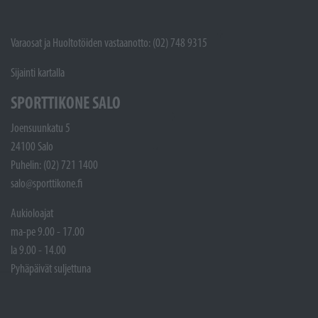
Varaosat ja Huoltotöiden vastaanotto: (02) 748 9315
Sijainti kartalla
SPORTTIKONE SALO
Joensuunkatu 5
24100 Salo
Puhelin: (02) 721 1400
salo@sporttikone.fi
Aukioloajat
ma-pe 9.00 - 17.00
la 9.00 - 14.00
Pyhäpäivät suljettuna