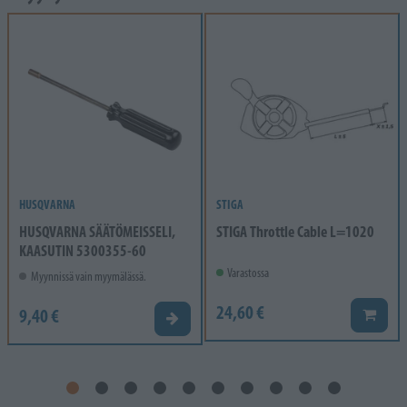
HUSQVARNA
STIGA
HUSQVARNA SÄÄTÖMEISSELI,
STIGA Throttle Cable L=1020
KAASUTIN 5300355-60
Varastossa
Myynnissä vain myymälässä.
24,60 €
9,40 €
Lisää k
Valitse vaihtoehto