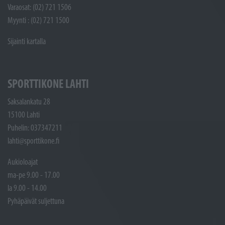
Varaosat: (02) 721 1506
Myynti : (02) 721 1500
Sijainti kartalla
SPORTTIKONE LAHTI
Saksalankatu 28
15100 Lahti
Puhelin: 037347211
lahti@sporttikone.fi
Aukioloajat
ma-pe 9.00 - 17.00
la 9.00 - 14.00
Pyhäpäivät suljettuna