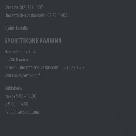
Varaosat: (02) 721 1407
Huoltotöiden vastaanotto: 02 7211405
Sijainti kartalla
SPORTTIKONE KAARINA
Hallimestarinkatu 4
20780 Kaarina
Puhelin: Huoltotöiden vastaanotto: (02) 721 1507
kaarina@sporttikone.fi
Aukioloajat
ma-pe 9.00 - 17.00
la 9.00 - 14.00
Pyhäpäivät suljettuna