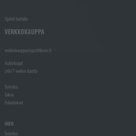
Sijainti kartalla
VERKKOKAUPPA
verkkokauppa@sporttikone.fi
Aukioloajat
24h/7 verkon kautta
Toimitus
Takuu
Palautukset
INFO
Toimitus