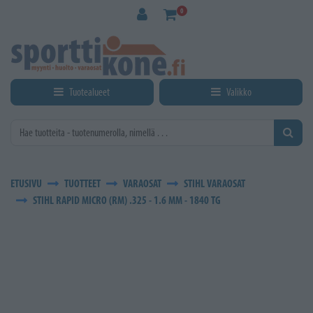
Siirry pääsisältöön
0
Tuotealueet
Valikko
ETUSIVU
TUOTTEET
VARAOSAT
STIHL VARAOSAT
STIHL RAPID MICRO (RM) .325 - 1.6 MM - 1840 TG