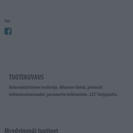
Jaa
TUOTEKUVAUS
Mukavakäyttöinen teräketju. Alhainen tärinä, pehmeät
leikkuuominaisuudet, parannettu leikkuuteho .325" ketjujaolla.
Myydyimmät tuotteet