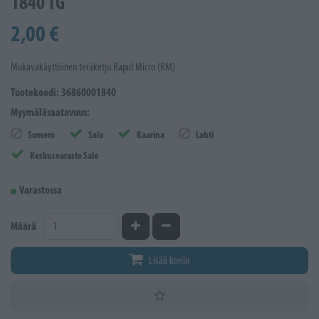
1840 TG
2,00 €
Mukavakäyttöinen teräketju Rapid Micro (RM)
Tuotekoodi: 36860001840
Myymäläsaatavuus:
Somero
Salo
Kaarina
Lahti
Keskusvarasto Salo
Varastossa
Kasvata määrää
Vähennä määrää
Määrä
Lisää koriin