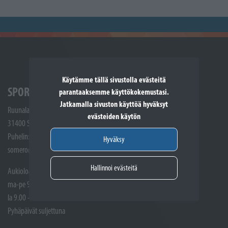
Käytämme tällä sivustolla evästeitä
SPORTTIKONE SOMERO
parantaaksemme käyttökokemustasi.
Jatkamalla sivuston käyttöä hyväksyt
Ruunalantie 5
evästeiden käytön
31400 Somero
Puhelin: (02) 748 9300
Hyväksy
somero@sporttikone.fi
Hallinnoi evästeitä
Aukioloajat
ma-pe 9.00 - 17.00
la 9.00 - 14.00
Pyhäpäivät suljettuna