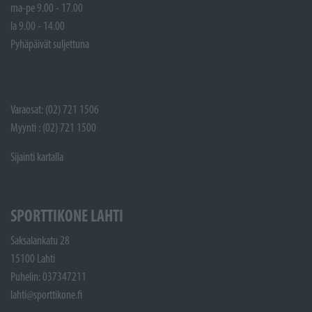
ma-pe 9.00 - 17.00
la 9.00 - 14.00
Pyhäpäivät suljettuna
Varaosat: (02) 721 1506
Myynti : (02) 721 1500
Sijainti kartalla
SPORTTIKONE LAHTI
Saksalankatu 28
15100 Lahti
Puhelin: 037347211
lahti@sporttikone.fi