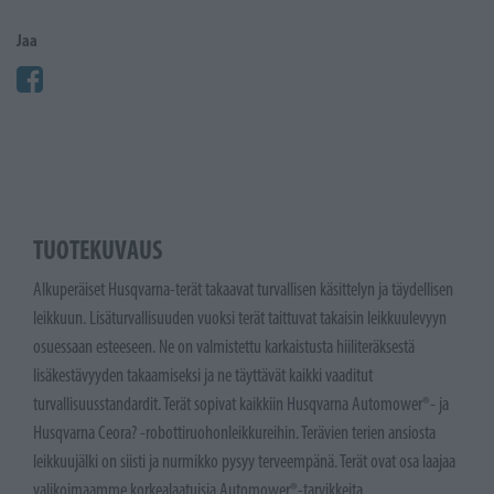
Jaa
TUOTEKUVAUS
Alkuperäiset Husqvarna-terät takaavat turvallisen käsittelyn ja täydellisen
leikkuun. Lisäturvallisuuden vuoksi terät taittuvat takaisin leikkuulevyyn
osuessaan esteeseen. Ne on valmistettu karkaistusta hiiliteräksestä
lisäkestävyyden takaamiseksi ja ne täyttävät kaikki vaaditut
turvallisuusstandardit. Terät sopivat kaikkiin Husqvarna Automower®- ja
Husqvarna Ceora? -robottiruohonleikkureihin. Terävien terien ansiosta
leikkuujälki on siisti ja nurmikko pysyy terveempänä. Terät ovat osa laajaa
valikoimaamme korkealaatuisia Automower®-tarvikkeita.