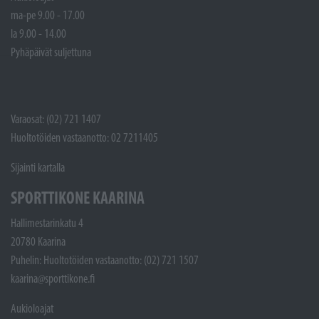
ma-pe 9.00 - 17.00
la 9.00 - 14.00
Pyhäpäivät suljettuna
Varaosat: (02) 721 1407
Huoltotöiden vastaanotto: 02 7211405
Sijainti kartalla
SPORTTIKONE KAARINA
Hallimestarinkatu 4
20780 Kaarina
Puhelin: Huoltotöiden vastaanotto: (02) 721 1507
kaarina@sporttikone.fi
Aukioloajat