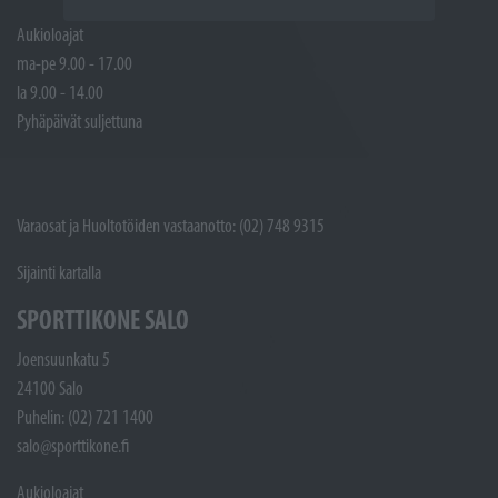
Aukioloajat
ma-pe 9.00 - 17.00
la 9.00 - 14.00
Pyhäpäivät suljettuna
Varaosat ja Huoltotöiden vastaanotto: (02) 748 9315
Sijainti kartalla
SPORTTIKONE SALO
Joensuunkatu 5
24100 Salo
Puhelin: (02) 721 1400
salo@sporttikone.fi
Aukioloajat