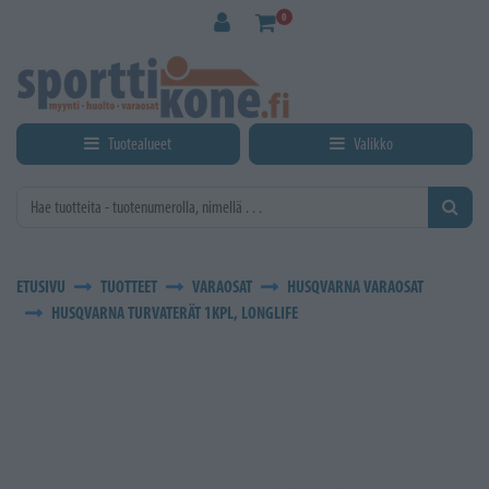
Siirry pääsisältöön
0
Tuotealueet
Valikko
ETUSIVU
TUOTTEET
VARAOSAT
HUSQVARNA VARAOSAT
HUSQVARNA TURVATERÄT 1KPL, LONGLIFE