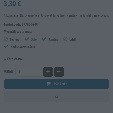
3,30 €
Alkuperäiset Husqvarna-terät takaavat turvallisen käsittelyn ja täydellisen leikkuun.
Tuotekoodi: 5776066-04
Myymäläsaatavuus:
Somero
Salo
Kaarina
Lahti
Keskusvarasto Salo
Varastossa
Kasvata määrää
Vähennä määrää
Määrä
Lisää koriin