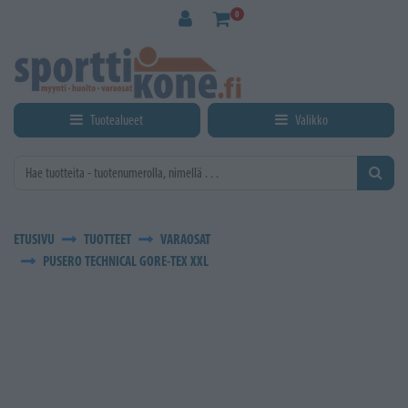
Siirry pääsisältöön
0
Tuotealueet
Valikko
ETUSIVU
TUOTTEET
VARAOSAT
PUSERO TECHNICAL GORE-TEX XXL