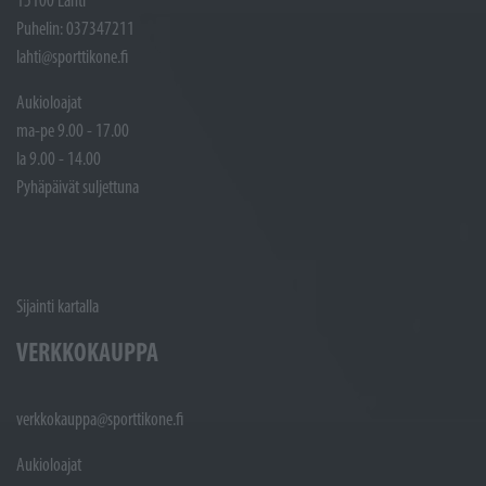
Puhelin: 037347211
lahti@sporttikone.fi
Aukioloajat
ma-pe 9.00 - 17.00
la 9.00 - 14.00
Pyhäpäivät suljettuna
Sijainti kartalla
VERKKOKAUPPA
verkkokauppa@sporttikone.fi
Aukioloajat