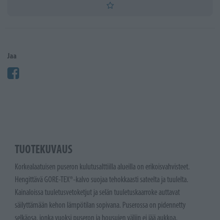
Jaa
TUOTEKUVAUS
Korkealaatuisen puseron kulutusalttiilla alueilla on erikoisvahvisteet.
Hengittävä GORE-TEX®-kalvo suojaa tehokkaasti sateelta ja tuulelta.
Kainaloissa tuuletusvetoketjut ja selän tuuletuskaarroke auttavat
säilyttämään kehon lämpötilan sopivana. Puserossa on pidennetty
selkäosa, jonka vuoksi puseron ja housujen väliin ei jää aukkoa.