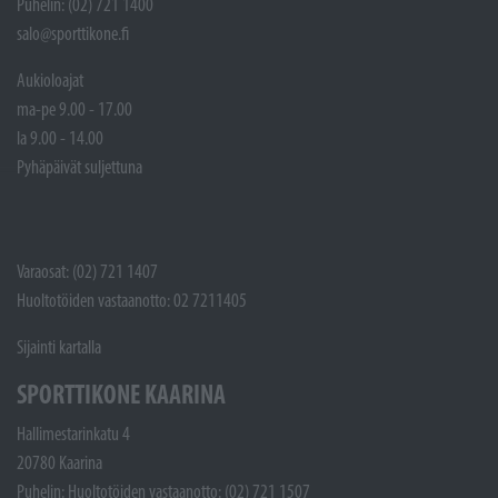
Puhelin: (02) 721 1400
salo@sporttikone.fi
Aukioloajat
ma-pe 9.00 - 17.00
la 9.00 - 14.00
Pyhäpäivät suljettuna
Varaosat: (02) 721 1407
Huoltotöiden vastaanotto: 02 7211405
Sijainti kartalla
SPORTTIKONE KAARINA
Hallimestarinkatu 4
20780 Kaarina
Puhelin: Huoltotöiden vastaanotto: (02) 721 1507