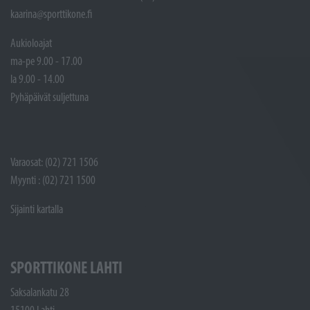
kaarina@sporttikone.fi
Aukioloajat
ma-pe 9.00 - 17.00
la 9.00 - 14.00
Pyhäpäivät suljettuna
Varaosat: (02) 721 1506
Myynti : (02) 721 1500
Sijainti kartalla
SPORTTIKONE LAHTI
Saksalankatu 28
15100 Lahti