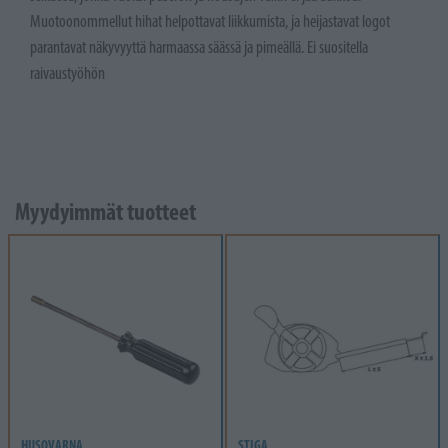
Muotoonommellut hihat helpottavat liikkumista, ja heijastavat logot
parantavat näkyvyyttä harmaassa säässä ja pimeällä. Ei suositella
raivaustyöhön
Myydyimmät tuotteet
HUSQVARNA
STIGA