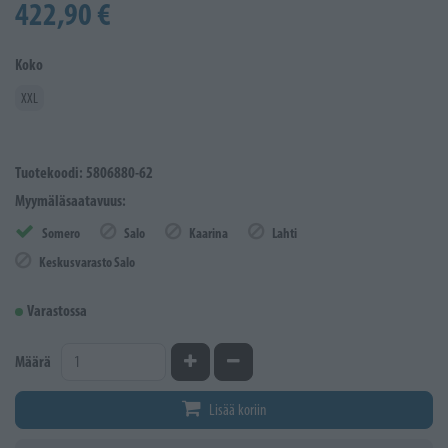
422,90 €
Koko
XXL
Tuotekoodi: 5806880-62
Myymäläsaatavuus:
Somero
Salo
Kaarina
Lahti
Keskusvarasto Salo
Varastossa
Kasvata määrää
Vähennä määrää
Määrä
Lisää koriin