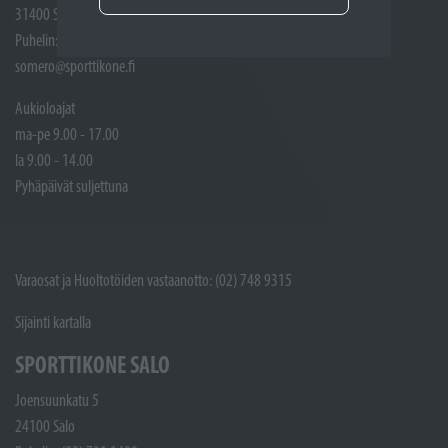
31400 Somero
Puhelin: (02) 748 9300
somero@sporttikone.fi
Aukioloajat
ma-pe 9.00 - 17.00
la 9.00 - 14.00
Pyhäpäivät suljettuna
Varaosat ja Huoltotöiden vastaanotto: (02) 748 9315
Sijainti kartalla
SPORTTIKONE SALO
Joensuunkatu 5
24100 Salo