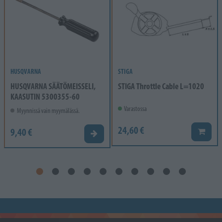
HUSQVARNA
STIGA
HUSQVARNA SÄÄTÖMEISSELI,
STIGA Throttle Cable L=1020
KAASUTIN 5300355-60
Varastossa
Myynnissä vain myymälässä.
24,60 €
9,40 €
Lisää k
Valitse vaihtoehto