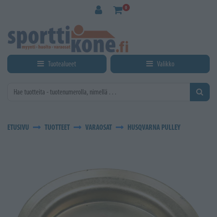
Siirry pääsisältöön
0
Tuotealueet
Valikko
ETUSIVU
TUOTTEET
VARAOSAT
HUSQVARNA PULLEY