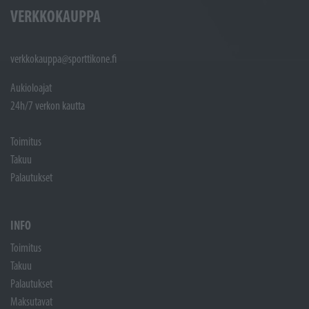
VERKKOKAUPPA
verkkokauppa@sporttikone.fi
Aukioloajat
24h/7 verkon kautta
Toimitus
Takuu
Palautukset
INFO
Toimitus
Takuu
Palautukset
Maksutavat