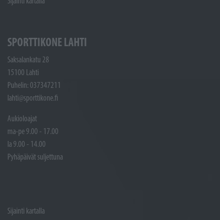
Sijainti kartalla
SPORTTIKONE LAHTI
Saksalankatu 28
15100 Lahti
Puhelin: 037347211
lahti@sporttikone.fi
Aukioloajat
ma-pe 9.00 - 17.00
la 9.00 - 14.00
Pyhäpäivät suljettuna
Sijainti kartalla