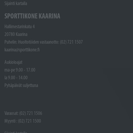
Sijainti kartalla
SPORTTIKONE KAARINA
Hallimestarinkatu 4
20780 Kaarina
Puhelin: Huoltotöiden vastaanotto: (02) 721 1507
kaarina@sporttikone.fi
Aukioloajat
ma-pe 9.00 - 17.00
la 9.00 - 14.00
Pyhäpäivät suljettuna
Varaosat: (02) 721 1506
Myynti : (02) 721 1500