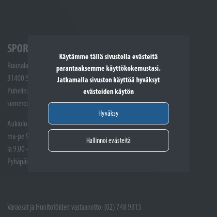
SPORTTIKONE SOMERO
Käytämme tällä sivustolla evästeitä
Ruunalantie 5
parantaaksemme käyttökokemustasi.
31400 Somero
Jatkamalla sivuston käyttöä hyväksyt
Puhelin: (02) 748 9300
evästeiden käytön
somero@sporttikone.fi
Hyväksy
Aukioloajat
ma-pe 9.00 - 17.00
Hallinnoi evästeitä
la 9.00 - 14.00
Pyhäpäivät suljettuna
Varaosat ja Huoltotöiden vastaanotto: (02) 748 9315