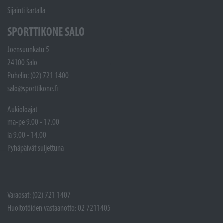
Sijainti kartalla
SPORTTIKONE SALO
Joensuunkatu 5
24100 Salo
Puhelin: (02) 721 1400
salo@sporttikone.fi
Aukioloajat
ma-pe 9.00 - 17.00
la 9.00 - 14.00
Pyhäpäivät suljettuna
Varaosat: (02) 721 1407
Huoltotöiden vastaanotto: 02 7211405