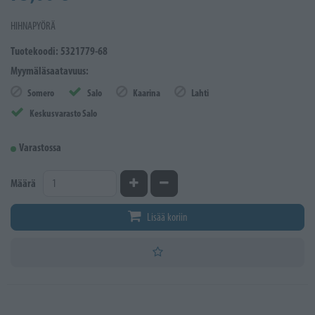
HIHNAPYÖRÄ
Tuotekoodi: 5321779-68
Myymäläsaatavuus:
Somero
Salo
Kaarina
Lahti
Keskusvarasto Salo
Varastossa
Kasvata määrää
Vähennä määrää
Määrä
Lisää koriin