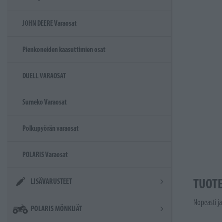
JOHN DEERE Varaosat
Pienkoneiden kaasuttimien osat
DUELL VARAOSAT
Sumeko Varaosat
Polkupyörän varaosat
POLARIS Varaosat
TUOT
LISÄVARUSTEET
Nopeasti ja
POLARIS MÖNKIJÄT