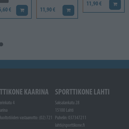
11,90 €
Lisää ko
6,60 €
11,90 €
Lisää koriin
Lisää koriin
TTIKONE KAARINA
SPORTTIKONE LAHTI
arinkatu 4
Saksalankatu 28
arina
15100 Lahti
Huoltotöiden vastaanotto: (02) 721
Puhelin: 037347211
lahti@sporttikone.fi