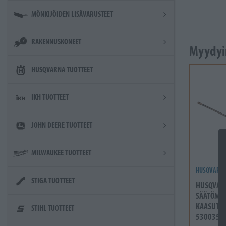
MÖNKIJÖIDEN LISÄVARUSTEET
RAKENNUSKONEET
Myydyi
HUSQVARNA TUOTTEET
IKH TUOTTEET
JOHN DEERE TUOTTEET
MILWAUKEE TUOTTEET
HUSQVARN
STIGA TUOTTEET
HUSQVAR
SÄÄTÖMEI
KAASUTIN
STIHL TUOTTEET
5300355