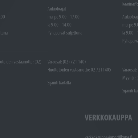
kaarina@s
Aukioloajat
.00
ma-pe 9.00 - 17.00
Aukioloaj
la 9.00 - 14.00
ma-pe 9.
ttuna
Pyhäpäivät suljettuna
la 9.00 -
Pyhäpäivä
totöiden vastaanotto: (02)
Varaosat: (02) 721 1407
Huoltotöiden vastaanotto: 02 7211405
Varaosat:
Myynti : 
Sijainti kartalla
Sijainti ka
VERKKOKAUPPA
verkkokauppa@sporttikone.fi