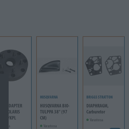
HUSQVARNA
BRIGGS STRATTON
EEL ADAPTER
HUSQVARNA BIO-
DIAPHRAGM,
12 POLARIS
TULPPA 38" (97
Carburetor
mm 1/KPL
CM)
Varastossa
rastossa
Varastossa