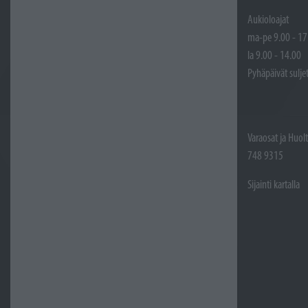
Aukioloajat
ma-pe 9.00 - 17
la 9.00 - 14.00
Pyhäpäivät sulje
Varaosat ja Huol
748 9315
Sijainti kartalla