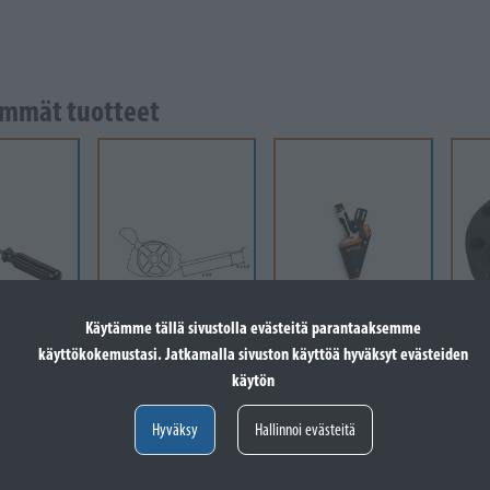
mmät tuotteet
Käytämme tällä sivustolla evästeitä parantaaksemme
käyttökokemustasi. Jatkamalla sivuston käyttöä hyväksyt evästeiden
A
STIGA
STIHL
käytön
NA
STIGA Throttle
STIHL Vyökotelo
WH
SSELI,
Cable L=1020
GTA 26
5X1
Hyväksy
Hallinnoi evästeitä
38
Varastossa
Varastossa
-60
Va