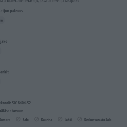
vä ja lujatekoinen teräketju, jossa on lievempi takapotku
ketjun paksuus
mm
ujako
lenkit
ekoodi: 5018404-52
äläsaatavuus:
Somero
Salo
Kaarina
Lahti
Keskusvarasto Salo