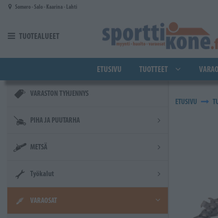
Siirry pääsisältöön
Somero - Salo - Kaarina - Lahti
TUOTEALUEET
ETUSIVU
TUOTTEET
VARAO
VARASTON TYHJENNYS
ETUSIVU
T
PIHA JA PUUTARHA
METSÄ
Työkalut
VARAOSAT