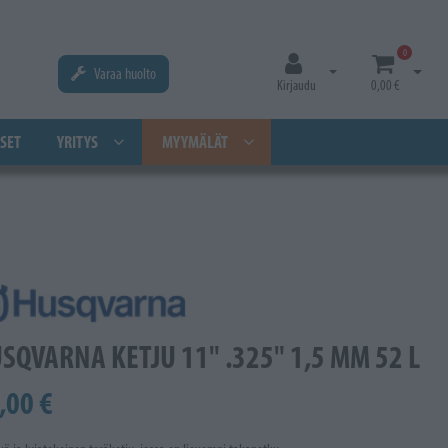
0
Varaa huolto
Avaa kirjautuminen
Avaa os
Kirjaudu
0,00 €
SET
YRITYS
MYYMÄLÄT
SQVARNA KETJU 11" .325" 1,5 MM 52 L
,00 €