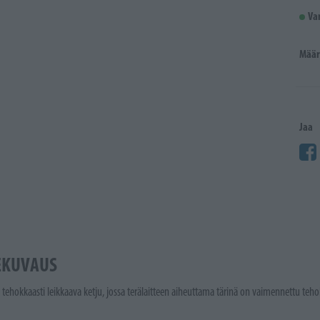
Va
Määr
Jaa
EKUVAUS
 tehokkaasti leikkaava ketju, jossa terälaitteen aiheuttama tärinä on vaimennettu tehok