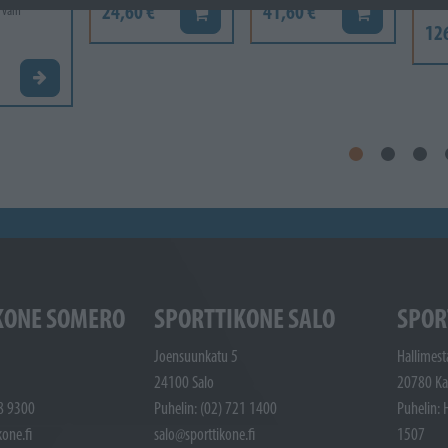
24,60 €
41,60 €
 vain
Lisää koriin
Lisää koriin
12
Valitse vaihtoehto
KONE SOMERO
SPORTTIKONE SALO
SPOR
Joensuunkatu 5
Hallimest
24100 Salo
20780 Ka
48 9300
Puhelin: (02) 721 1400
Puhelin: 
one.fi
salo@sporttikone.fi
1507