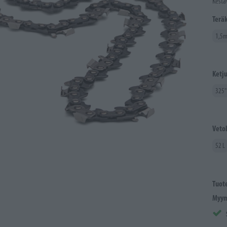
Kestä
Terä
1,5
Ketj
325"
Veto
52 L
Tuot
Myym