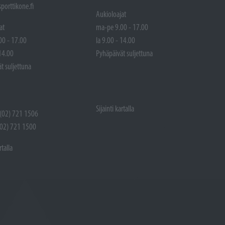
porttikone.fi
Aukioloajat
at
ma-pe 9.00 - 17.00
00 - 17.00
la 9.00 - 14.00
 14.00
Pyhäpäivät suljettuna
t suljettuna
Sijainti kartalla
 (02) 721 1506
(02) 721 1500
rtalla