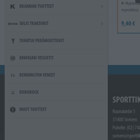
Myynnissä
KRANMAN TUOTTEET
myymälässä.
9,40 €
SOLIS TRAKTORIT
TOHATSU PERÄMOOTTORIT
KAWASAKI VESIJETIT
BENNINGTON VENEET
ROBOROCK
SPORTTI
MUUT TUOTTEET
Ruunalantie 5
31400 Somero
Puhelin: (02) 7
somero@sporttik