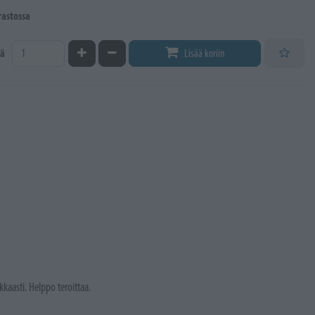
rastossa
Kasvata määrää
Vähennä määrää
ä
Lisää koriin
kaasti. Helppo teroittaa.