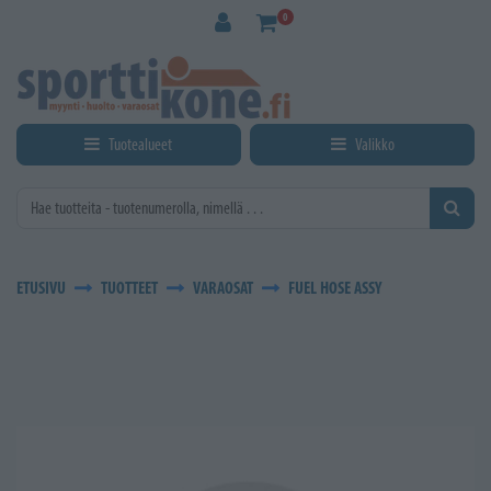
Siirry pääsisältöön
0
Tuotealueet
Valikko
ETUSIVU
TUOTTEET
VARAOSAT
FUEL HOSE ASSY