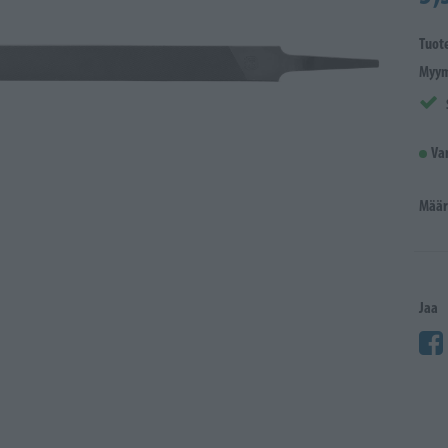
Tuot
Myym
Va
Määr
Jaa