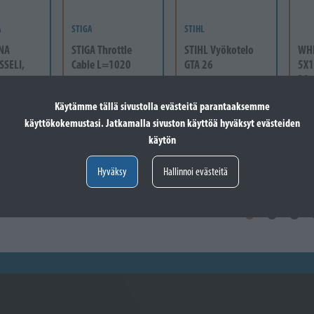
A
STIGA
STIHL
NA
STIGA Throttle
STIHL Vyökotelo
WH
SSELI,
Cable L=1020
GTA 26
5X1
38
Varastossa
Varastossa
-60
Va
Käytämme tällä sivustolla evästeitä parantaaksemme
24,60 €
41,60 €
 vain
Lisää koriin
Lisää koriin
käyttökokemustasi. Jatkamalla sivuston käyttöä hyväksyt evästeiden
12
käytön
Valitse vaihtoehto
Hyväksy
Hallinnoi evästeitä