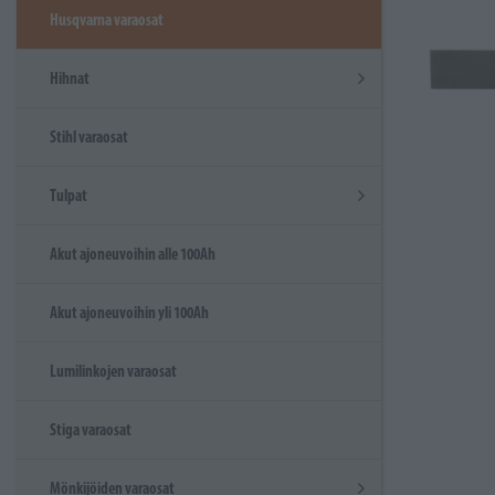
Husqvarna varaosat
Hihnat
Stihl varaosat
Tulpat
Akut ajoneuvoihin alle 100Ah
Akut ajoneuvoihin yli 100Ah
Lumilinkojen varaosat
Stiga varaosat
Mönkijöiden varaosat