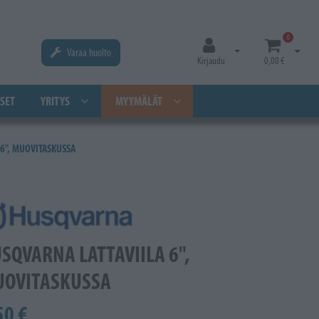
0
Varaa huolto
Avaa kirjautuminen
Avaa os
Kirjaudu
0,00 €
SET
YRITYS
MYYMÄLÄT
6", MUOVITASKUSSA
SQVARNA LATTAVIILA 6",
OVITASKUSSA
50 €