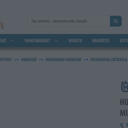
SAT
VAIHTOKONEET
HUOLTO
RAHOITUS
UUTI
UOTTEET
VARAOSAT
HUSQVARNA VARAOSAT
HUSQVARNA LATTAVIILA 
HU
MU
5,