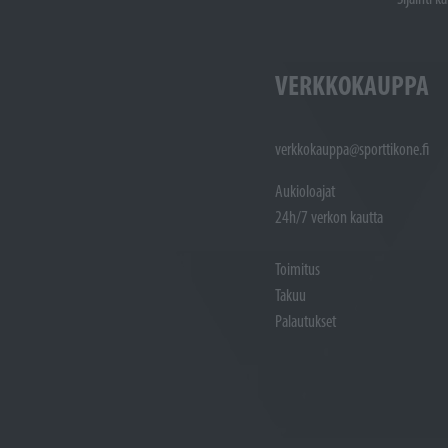
VERKKOKAUPPA
verkkokauppa@sporttikone.fi
Aukioloajat
24h/7 verkon kautta
Toimitus
Takuu
Palautukset