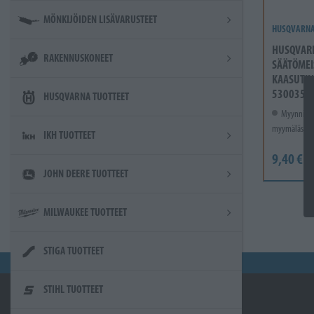
MÖNKIJÖIDEN LISÄVARUSTEET
HUSQVARN
HUSQVAR
RAKENNUSKONEET
SÄÄTÖMEI
KAASUTIN
5300355
HUSQVARNA TUOTTEET
Myynnissä
myymälässä.
IKH TUOTTEET
9,40 €
JOHN DEERE TUOTTEET
MILWAUKEE TUOTTEET
STIGA TUOTTEET
STIHL TUOTTEET