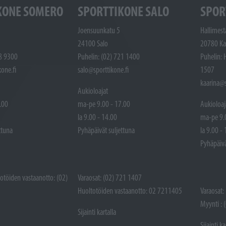
KONE SOMERO
SPORTTIKONE SALO
SPOR
Joensuunkatu 5
Hallimest
24100 Salo
20780 Ka
48 9300
Puhelin: (02) 721 1400
Puhelin: 
one.fi
salo@sporttikone.fi
1507
kaarina@s
Aukioloajat
.00
ma-pe 9.00 - 17.00
Aukioloaj
la 9.00 - 14.00
ma-pe 9.
ttuna
Pyhäpäivät suljettuna
la 9.00 -
Pyhäpäivä
totöiden vastaanotto: (02)
Varaosat: (02) 721 1407
Huoltotöiden vastaanotto: 02 7211405
Varaosat:
Myynti : 
Sijainti kartalla
Sijainti ka