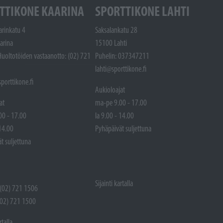
TTIKONE KAARINA
SPORTTIKONE LAHTI
arinkatu 4
Saksalankatu 28
arina
15100 Lahti
Huoltotöiden vastaanotto: (02) 721
Puhelin: 037347211
lahti@sporttikone.fi
porttikone.fi
Aukioloajat
at
ma-pe 9.00 - 17.00
00 - 17.00
la 9.00 - 14.00
 14.00
Pyhäpäivät suljettuna
t suljettuna
Sijainti kartalla
 (02) 721 1506
(02) 721 1500
rtalla