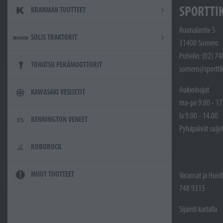
SPORTTI
KRANMAN TUOTTEET
Ruunalantie 5
SOLIS TRAKTORIT
31400 Somero
Puhelin: (02) 7
TOHATSU PERÄMOOTTORIT
somero@sporttik
Aukioloajat
KAWASAKI VESIJETIT
ma-pe 9.00 - 17
la 9.00 - 14.00
BENNINGTON VENEET
Pyhäpäivät sulje
ROBOROCK
MUUT TUOTTEET
Varaosat ja Huol
748 9315
Sijainti kartalla