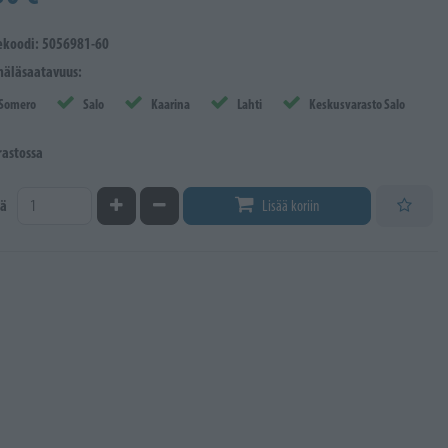
ekoodi: 5056981-60
äläsaatavuus:
Somero
Salo
Kaarina
Lahti
Keskusvarasto Salo
rastossa
Kasvata määrää
Vähennä määrää
ä
Lisää koriin