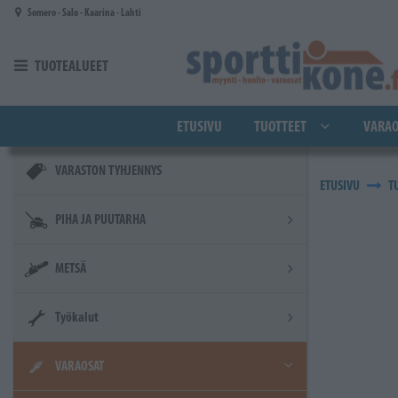
Siirry pääsisältöön
Somero - Salo - Kaarina - Lahti
TUOTEALUEET
ETUSIVU
TUOTTEET
VARAO
VARASTON TYHJENNYS
ETUSIVU
T
PIHA JA PUUTARHA
METSÄ
Työkalut
VARAOSAT