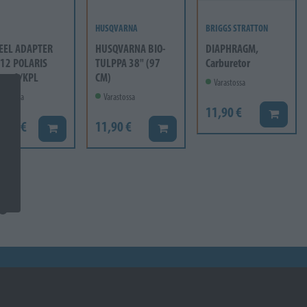
HUSQVARNA
BRIGGS STRATTON
EEL ADAPTER
HUSQVARNA BIO-
DIAPHRAGM,
12 POLARIS
TULPPA 38" (97
Carburetor
mm 1/KPL
CM)
Varastossa
rastossa
Varastossa
11,90 €
Lisää ko
6,60 €
11,90 €
Lisää koriin
Lisää koriin