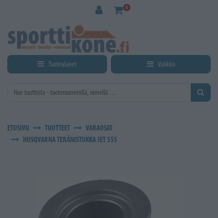
Siirry pääsisältöön
0
Tuotealueet
Valikko
ETUSIVU
TUOTTEET
VARAOSAT
HUSQVARNA TERÄNISTUKKA JET 55S