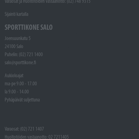
Varaosat ja Huoltotöiden vastaanotto: (02) 748 9315
Sijainti kartalla
SPORTTIKONE SALO
Joensuunkatu 5
24100 Salo
Puhelin: (02) 721 1400
salo@sporttikone.fi
Aukioloajat
ma-pe 9.00 - 17.00
la 9.00 - 14.00
Pyhäpäivät suljettuna
Varaosat: (02) 721 1407
Huoltotöiden vastaanotto: 02 7211405