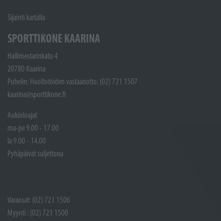
Sijainti kartalla
SPORTTIKONE KAARINA
Hallimestarinkatu 4
20780 Kaarina
Puhelin: Huoltotöiden vastaanotto: (02) 721 1507
kaarina@sporttikone.fi
Aukioloajat
ma-pe 9.00 - 17.00
la 9.00 - 14.00
Pyhäpäivät suljettuna
Varaosat: (02) 721 1506
Myynti : (02) 721 1500