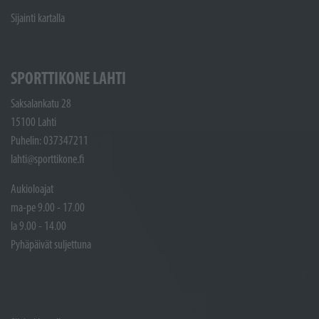
Sijainti kartalla
SPORTTIKONE LAHTI
Saksalankatu 28
15100 Lahti
Puhelin: 037347211
lahti@sporttikone.fi
Aukioloajat
ma-pe 9.00 - 17.00
la 9.00 - 14.00
Pyhäpäivät suljettuna