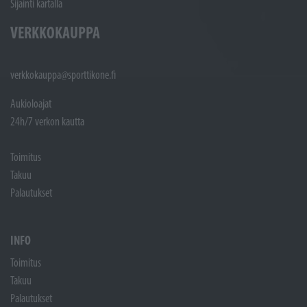
Sijainti kartalla
VERKKOKAUPPA
verkkokauppa@sporttikone.fi
Aukioloajat
24h/7 verkon kautta
Toimitus
Takuu
Palautukset
INFO
Toimitus
Takuu
Palautukset