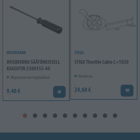
HUSQVARNA
STIGA
HUSQVARNA SÄÄTÖMEISSELI,
STIGA Throttle Cable L=1020
KAASUTIN 5300355-60
Varastossa
Myynnissä vain myymälässä.
24,60 €
9,40 €
Lisää k
Valitse vaihtoehto