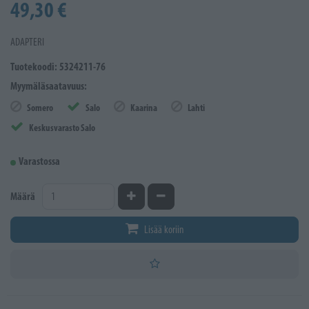
49,30 €
ADAPTERI
Tuotekoodi: 5324211-76
Myymäläsaatavuus:
Somero
Salo
Kaarina
Lahti
Keskusvarasto Salo
Varastossa
Kasvata määrää
Vähennä määrää
Määrä
Lisää koriin