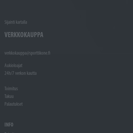
Sijainti kartalla
VERKKOKAUPPA
verkkokauppa@sporttikone.fi
Aukioloajat
24h/7 verkon kautta
Toimitus
Takuu
Palautukset
INFO