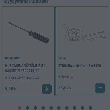
Myydyimmät tuotteet
HUSQVARNA
STIGA
HUSQVARNA SÄÄTÖMEISSELI,
STIGA Throttle Cable L=1020
KAASUTIN 5300355-60
Varastossa
Myynnissä vain myymälässä.
24,60 €
9,40 €
Lisää k
Valitse vaihtoehto