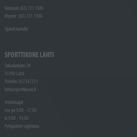
Varaosat: (02) 721 1506
Myynti : (02) 721 1500
Sijainti kartalla
SPORTTIKONE LAHTI
Saksalankatu 28
15100 Lahti
Puhelin: 037347211
lahti@sporttikone.fi
Aukioloajat
ma-pe 9.00 - 17.00
la 9.00 - 14.00
Pyhäpäivät suljettuna