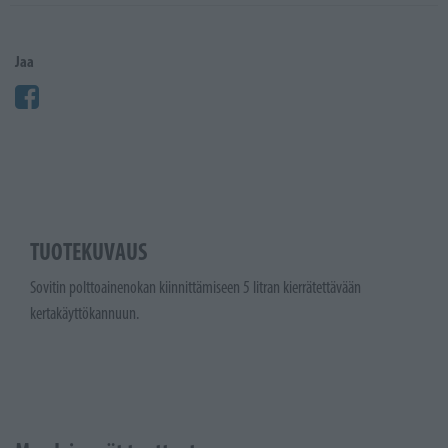
Jaa
TUOTEKUVAUS
Sovitin polttoainenokan kiinnittämiseen 5 litran kierrätettävään
kertakäyttökannuun.