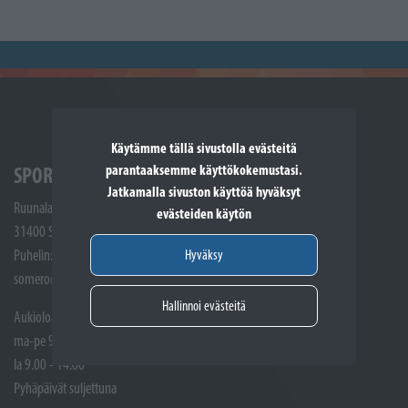
Käytämme tällä sivustolla evästeitä
parantaaksemme käyttökokemustasi.
SPORTTIKONE SOMERO
Jatkamalla sivuston käyttöä hyväksyt
Ruunalantie 5
evästeiden käytön
31400 Somero
Hyväksy
Puhelin: (02) 748 9300
somero@sporttikone.fi
Hallinnoi evästeitä
Aukioloajat
ma-pe 9.00 - 17.00
la 9.00 - 14.00
Pyhäpäivät suljettuna