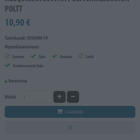
POLTT
10,90 €
Tuotekoodi: 5056980-19
Myymäläsaatavuus:
Somero
Salo
Kaarina
Lahti
Keskusvarasto Salo
Varastossa
Kasvata määrää
Vähennä määrää
Määrä
Lisää koriin