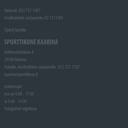
Varaosat: (02) 721 1407
Huoltotöiden vastaanotto: 02 7211405
Sijainti kartalla
SPORTTIKONE KAARINA
Hallimestarinkatu 4
20780 Kaarina
Puhelin: Huoltotöiden vastaanotto: (02) 721 1507
kaarina@sporttikone.fi
Aukioloajat
ma-pe 9.00 - 17.00
la 9.00 - 14.00
Pyhäpäivät suljettuna