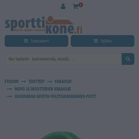
Siirry pääsisältöön
0
Tuotealueet
Valikko
ETUSIVU
TUOTTEET
VARAOSAT
MOPO JA SKOOTTERIEN VARAOSAT
HUSQVARNA SOVITIN POLTTOAINEKANNUN POLTT