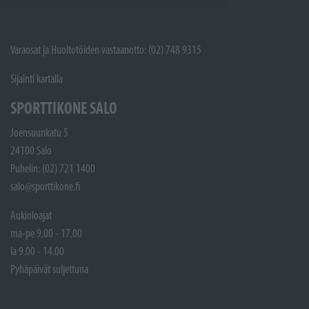
Varaosat ja Huoltotöiden vastaanotto: (02) 748 9315
Sijainti kartalla
SPORTTIKONE SALO
Joensuunkatu 5
24100 Salo
Puhelin: (02) 721 1400
salo@sporttikone.fi
Aukioloajat
ma-pe 9.00 - 17.00
la 9.00 - 14.00
Pyhäpäivät suljettuna