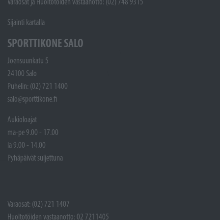
Varaosat ja Huoltotöiden vastaanotto: (02) 748 9315
Sijainti kartalla
SPORTTIKONE SALO
Joensuunkatu 5
24100 Salo
Puhelin: (02) 721 1400
salo@sporttikone.fi
Aukioloajat
ma-pe 9.00 - 17.00
la 9.00 - 14.00
Pyhäpäivät suljettuna
Varaosat: (02) 721 1407
Huoltotöiden vastaanotto: 02 7211405