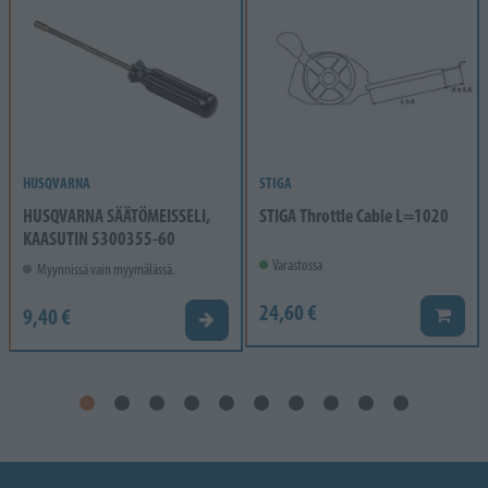
HUSQVARNA
STIGA
HUSQVARNA SÄÄTÖMEISSELI,
STIGA Throttle Cable L=1020
KAASUTIN 5300355-60
Varastossa
Myynnissä vain myymälässä.
24,60 €
9,40 €
Lisää k
Valitse vaihtoehto