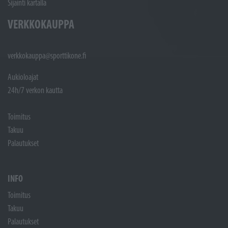
Sijainti kartalla
VERKKOKAUPPA
verkkokauppa@sporttikone.fi
Aukioloajat
24h/7 verkon kautta
Toimitus
Takuu
Palautukset
INFO
Toimitus
Takuu
Palautukset