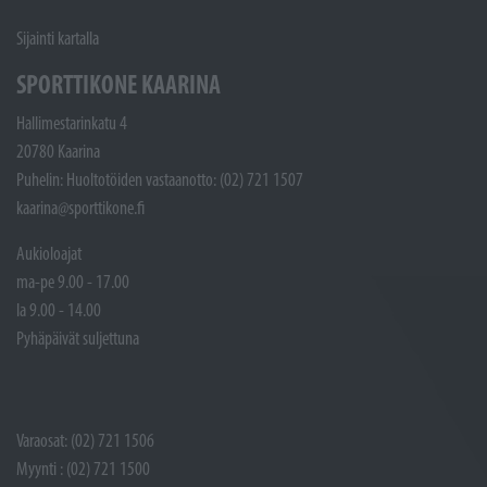
Sijainti kartalla
SPORTTIKONE KAARINA
Hallimestarinkatu 4
20780 Kaarina
Puhelin: Huoltotöiden vastaanotto: (02) 721 1507
kaarina@sporttikone.fi
Aukioloajat
ma-pe 9.00 - 17.00
la 9.00 - 14.00
Pyhäpäivät suljettuna
Varaosat: (02) 721 1506
Myynti : (02) 721 1500