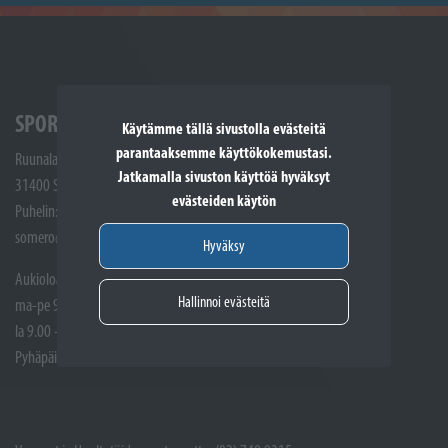
SPORTTIKONE SOMERO
Käytämme tällä sivustolla evästeitä
parantaaksemme käyttökokemustasi.
Ruunalantie 5
Jatkamalla sivuston käyttöä hyväksyt
31400 Somero
evästeiden käytön
Puhelin: (02) 748 9300
somero@sporttikone.fi
Hyväksy
Aukioloajat
Hallinnoi evästeitä
ma-pe 9.00 - 17.00
la 9.00 - 14.00
Pyhäpäivät suljettuna