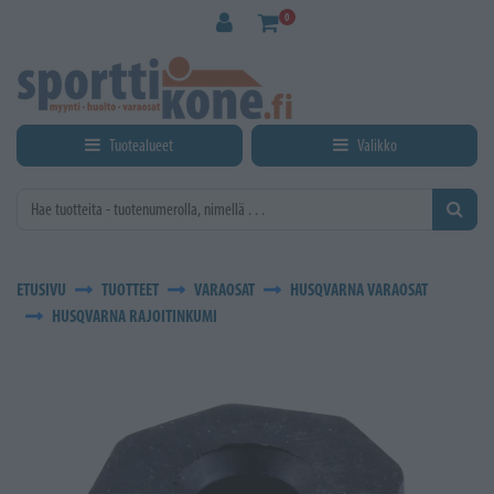
Siirry pääsisältöön
0
Tuotealueet
Valikko
ETUSIVU
TUOTTEET
VARAOSAT
HUSQVARNA VARAOSAT
HUSQVARNA RAJOITINKUMI