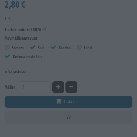
2,80 €
TUKI
Tuotekoodi: 5010076-01
Myymäläsaatavuus:
Somero
Salo
Kaarina
Lahti
Keskusvarasto Salo
Varastossa
Kasvata määrää
Vähennä määrää
Määrä
Lisää koriin