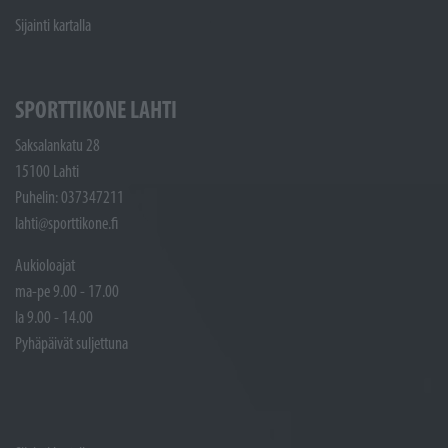
Sijainti kartalla
SPORTTIKONE LAHTI
Saksalankatu 28
15100 Lahti
Puhelin: 037347211
lahti@sporttikone.fi
Aukioloajat
ma-pe 9.00 - 17.00
la 9.00 - 14.00
Pyhäpäivät suljettuna