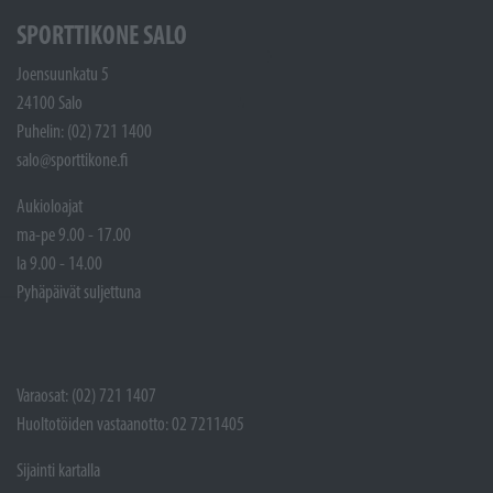
SPORTTIKONE SALO
Joensuunkatu 5
24100 Salo
Puhelin: (02) 721 1400
salo@sporttikone.fi
Aukioloajat
ma-pe 9.00 - 17.00
la 9.00 - 14.00
Pyhäpäivät suljettuna
Varaosat: (02) 721 1407
Huoltotöiden vastaanotto: 02 7211405
Sijainti kartalla