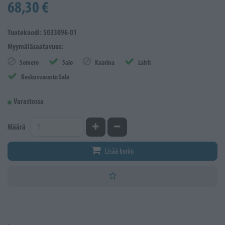
68,30 €
Tuotekoodi: 5033096-01
Myymäläsaatavuus:
Somero
Salo
Kaarina
Lahti
Keskusvarasto Salo
Varastossa
Kasvata määrää
Vähennä määrää
Määrä
Lisää koriin