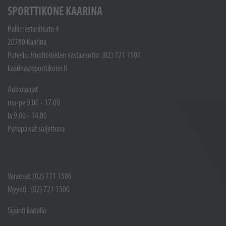
SPORTTIKONE KAARINA
Hallimestarinkatu 4
20780 Kaarina
Puhelin: Huoltotöiden vastaanotto: (02) 721 1507
kaarina@sporttikone.fi
Aukioloajat
ma-pe 9.00 - 17.00
la 9.00 - 14.00
Pyhäpäivät suljettuna
Varaosat: (02) 721 1506
Myynti : (02) 721 1500
Sijainti kartalla