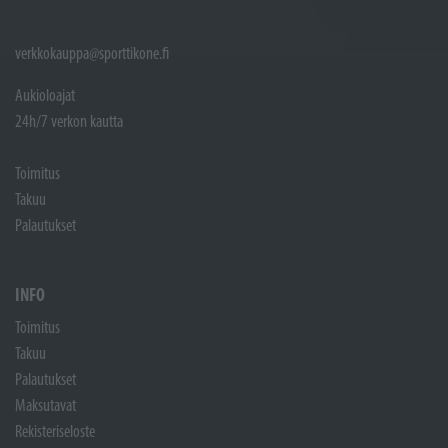
verkkokauppa@sporttikone.fi
Aukioloajat
24h/7 verkon kautta
Toimitus
Takuu
Palautukset
INFO
Toimitus
Takuu
Palautukset
Maksutavat
Rekisteriseloste