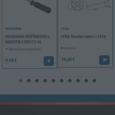
HUSQVARNA
STIGA
HUSQVARNA SÄÄTÖMEISSELI,
STIGA Throttle Cable L=1020
KAASUTIN 5300355-60
Varastossa
Myynnissä vain myymälässä.
24,60 €
9,40 €
Lisää k
Valitse vaihtoehto