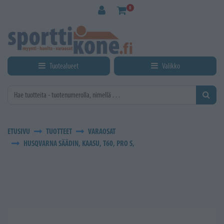
Siirry pääsisältöön
0
Tuotealueet
Valikko
ETUSIVU
TUOTTEET
VARAOSAT
HUSQVARNA SÄÄDIN, KAASU, T60, PRO S,