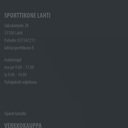
SPORTTIKONE LAHTI
Saksalankatu 28
15100 Lahti
Puhelin: 037347211
lahti@sporttikone.fi
Aukioloajat
ma-pe 9.00 - 17.00
la 9.00 - 14.00
Pyhäpäivät suljettuna
Sijainti kartalla
VERKKOKAUPPA