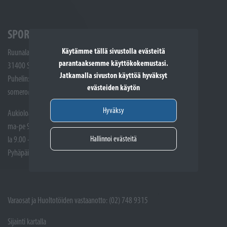
SPORTTIKONE SOMERO
Käytämme tällä sivustolla evästeitä
Ruunalantie 5
parantaaksemme käyttökokemustasi.
31400 Somero
Jatkamalla sivuston käyttöä hyväksyt
Puhelin: (02) 748 9300
evästeiden käytön
somero@sporttikone.fi
Hyväksy
Aukioloajat
ma-pe 9.00 - 17.00
Hallinnoi evästeitä
la 9.00 - 14.00
Pyhäpäivät suljettuna
Varaosat ja Huoltotöiden vastaanotto: (02) 748 9315
Sijainti kartalla