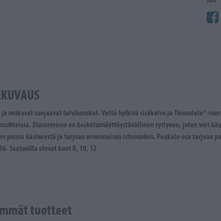
EKUVAUS
a mukavat suojaavat talvihanskat. Vettä hylkivä sisäkalvo ja Thinsulate®-vuor
losuhteissa. Etusormessa on kosketusnäyttöystävällinen rystynen, joten voit k
en poissa käsineestä ja tarjoaa erinomaisen istuvuuden. Peukalo-osa tarjoaa 
6. Saatavilla olevat koot 8, 10, 12
mmät tuotteet