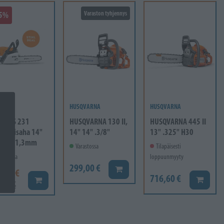
25%
Varaston tyhjennys
L
HUSQVARNA
HUSQVARNA
HL MS 231
HUSQVARNA 130 II,
HUSQVARNA 445 II
ttorisaha 14"
14" 14" .3/8"
13" .325" H30
" Pm 1,3mm
Varastossa
Tilapäisesti
rastossa
loppuunmyyty
299,00 €
Lisää koriin
9,00 €
716,60 €
Lisää ko
Lisää koriin
,00 €