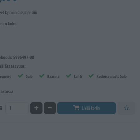
eet kylmiin olosuhteisiin
neen koko
ekoodi: 5996497-08
äläsaatavuus:
Somero
Salo
Kaarina
Lahti
Keskusvarasto Salo
rastossa
Kasvata määrää
Vähennä määrää
ä
Lisää koriin