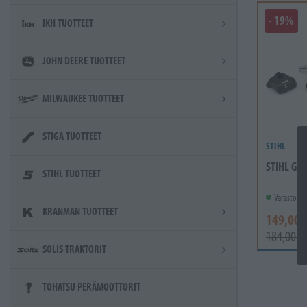
- 19%
IKH TUOTTEET
JOHN DEERE TUOTTEET
MILWAUKEE TUOTTEET
STIGA TUOTTEET
STIHL
STIHL GTA
STIHL TUOTTEET
Varastossa
KRANMAN TUOTTEET
149,00 
184,00 €
SOLIS TRAKTORIT
TOHATSU PERÄMOOTTORIT