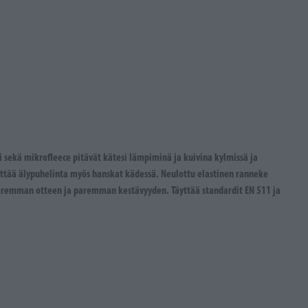
i sekä mikrofleece pitävät kätesi lämpiminä ja kuivina kylmissä ja
äyttää älypuhelinta myös hanskat kädessä. Neulottu elastinen ranneke
paremman otteen ja paremman kestävyyden. Täyttää standardit EN 511 ja