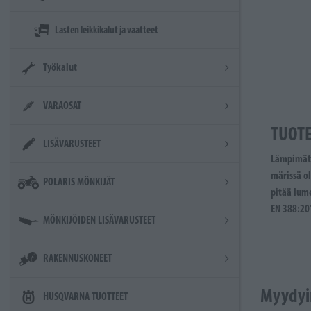
Lasten leikkikalut ja vaatteet
Työkalut
VARAOSAT
TUOT
LISÄVARUSTEET
Lämpimät j
märissä o
POLARIS MÖNKIJÄT
pitää lum
EN 388:201
MÖNKIJÖIDEN LISÄVARUSTEET
RAKENNUSKONEET
Myydyi
HUSQVARNA TUOTTEET