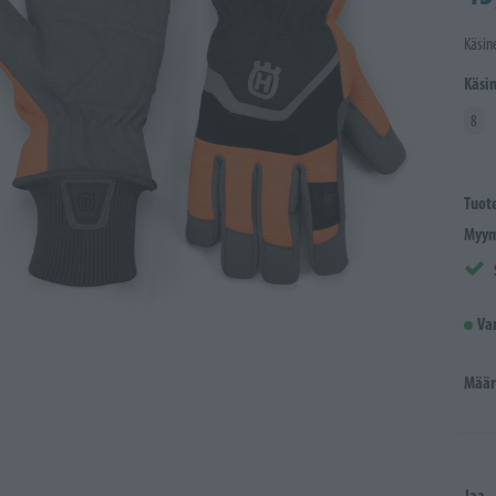
Käsin
Käsi
8
Tuot
Myym
Va
Määr
Jaa