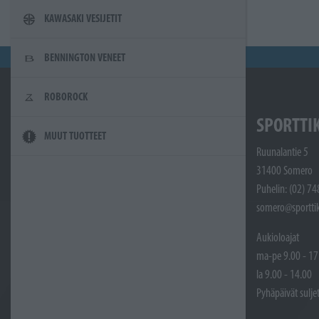
KAWASAKI VESIJETIT
BENNINGTON VENEET
ROBOROCK
SPORTTI
MUUT TUOTTEET
Ruunalantie 5
31400 Somero
Puhelin: (02) 7
somero@sporttik
Aukioloajat
ma-pe 9.00 - 17
la 9.00 - 14.00
Pyhäpäivät sulje