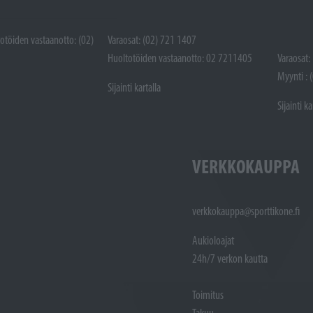
totöiden vastaanotto: (02)
Varaosat: (02) 721 1407
Huoltotöiden vastaanotto: 02 7211405
Varaosat:
Myynti : 
Sijainti kartalla
Sijainti ka
VERKKOKAUPPA
verkkokauppa@sporttikone.fi
Aukioloajat
24h/7 verkon kautta
Toimitus
Takuu