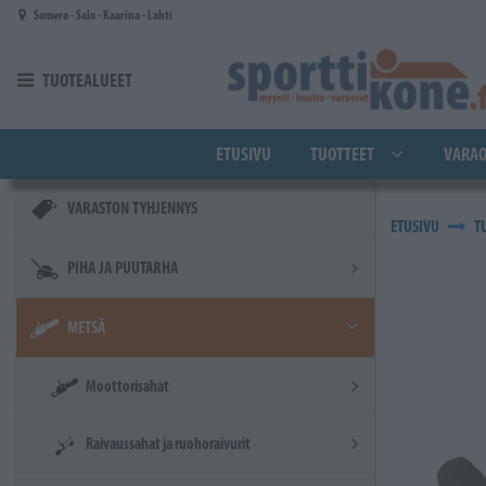
Siirry pääsisältöön
Somero - Salo - Kaarina - Lahti
TUOTEALUEET
ETUSIVU
TUOTTEET
VARAO
VARASTON TYHJENNYS
ETUSIVU
T
PIHA JA PUUTARHA
METSÄ
Moottorisahat
Raivaussahat ja ruohoraivurit