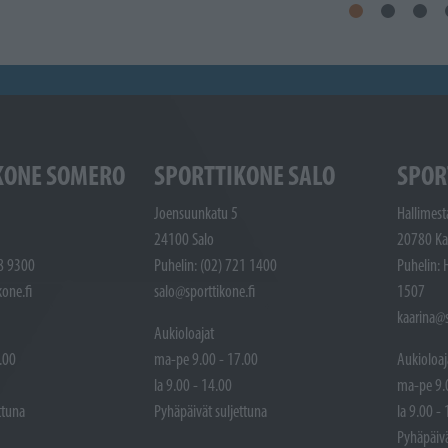
KONE SOMERO
SPORTTIKONE SALO
SPOR
Joensuunkatu 5
Hallimest
24100 Salo
20780 Ka
48 9300
Puhelin: (02) 721 1400
Puhelin: 
one.fi
salo@sporttikone.fi
1507
kaarina@s
Aukioloajat
.00
ma-pe 9.00 - 17.00
Aukioloaj
la 9.00 - 14.00
ma-pe 9.
ttuna
Pyhäpäivät suljettuna
la 9.00 -
Pyhäpäivä