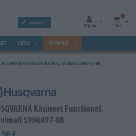
0
Varaa huolto
Avaa kirjautuminen
Avaa os
Kirjaudu
0,00 €
SET
YRITYS
MYYMÄLÄT
HUSQVARNA KÄSINEET FUNCTIONAL, TALVIMALL 5996497-08
SQVARNA Käsineet Functional,
lvimall 5996497-08
,90 €