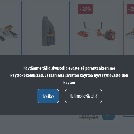
- 25%
- 
STIGA
HUSQVARNA
STIH
Käytämme tällä sivustolla evästeitä parantaaksemme
 26 SET
Sae 30 4 Stroke Oil
HUSQVARNA
STI
käyttökokemustasi. Jatkamalla sivuston käyttöä hyväksyt evästeiden
0.6 Litre [16]
545FR, T45X,
moo
käytön
MULTI 300-3 1",
3/8
Varastossa
200-22 1",...
Va
€
Hyväksy
Hallinnoi evästeitä
7,90 €
Lisää koriin
Varastossa
Lisää koriin
44
799,00 €
595
Lisää koriin
1 069,00 €