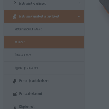
Metsurin työvälineet
Metsurin varusteet ja tarvikkeet
Metsurin housut ja takit
Käsineet
Turvajalkineet
Kypärät ja suojaimet
Poltto- ja voiteluaineet
Polttoainekannut
Klapikoneet