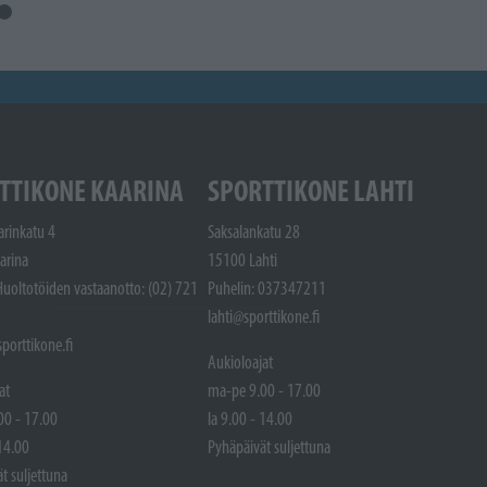
TTIKONE KAARINA
SPORTTIKONE LAHTI
arinkatu 4
Saksalankatu 28
arina
15100 Lahti
Huoltotöiden vastaanotto: (02) 721
Puhelin: 037347211
lahti@sporttikone.fi
porttikone.fi
Aukioloajat
at
ma-pe 9.00 - 17.00
00 - 17.00
la 9.00 - 14.00
 14.00
Pyhäpäivät suljettuna
t suljettuna