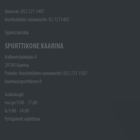
Varaosat: (02) 721 1407
Huoltotöiden vastaanotto: 02 7211405
Sijainti kartalla
SPORTTIKONE KAARINA
Hallimestarinkatu 4
20780 Kaarina
Puhelin: Huoltotöiden vastaanotto: (02) 721 1507
kaarina@sporttikone.fi
Aukioloajat
ma-pe 9.00 - 17.00
la 9.00 - 14.00
Pyhäpäivät suljettuna