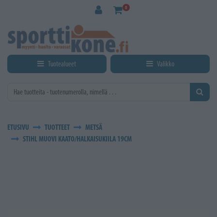
Siirry pääsisältöön
0
Tuotealueet
Valikko
ETUSIVU
TUOTTEET
METSÄ
STIHL MUOVI KAATO/HALKAISUKIILA 19CM