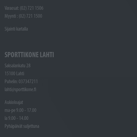
Varaosat: (02) 721 1506
Myynti : (02) 721 1500
Sijainti kartalla
SPORTTIKONE LAHTI
Saksalankatu 28
15100 Lahti
Puhelin: 037347211
lahti@sporttikone.fi
Aukioloajat
ma-pe 9.00 - 17.00
la 9.00 - 14.00
Pyhäpäivät suljettuna