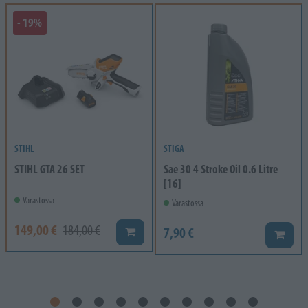
- 19%
STIHL
STIGA
STIHL GTA 26 SET
Sae 30 4 Stroke Oil 0.6 Litre
[16]
Varastossa
Varastossa
149,00 €
184,00 €
7,90 €
Lisää koriin
Lisää k