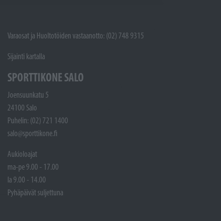
Varaosat ja Huoltotöiden vastaanotto: (02) 748 9315
Sijainti kartalla
SPORTTIKONE SALO
Joensuunkatu 5
24100 Salo
Puhelin: (02) 721 1400
salo@sporttikone.fi
Aukioloajat
ma-pe 9.00 - 17.00
la 9.00 - 14.00
Pyhäpäivät suljettuna