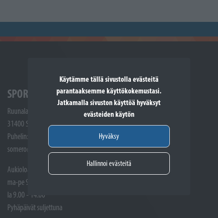
Käytämme tällä sivustolla evästeitä
parantaaksemme käyttökokemustasi.
SPORTTIKONE SOMERO
Jatkamalla sivuston käyttöä hyväksyt
Ruunalantie 5
evästeiden käytön
31400 Somero
Hyväksy
Puhelin: (02) 748 9300
somero@sporttikone.fi
Hallinnoi evästeitä
Aukioloajat
ma-pe 9.00 - 17.00
la 9.00 - 14.00
Pyhäpäivät suljettuna