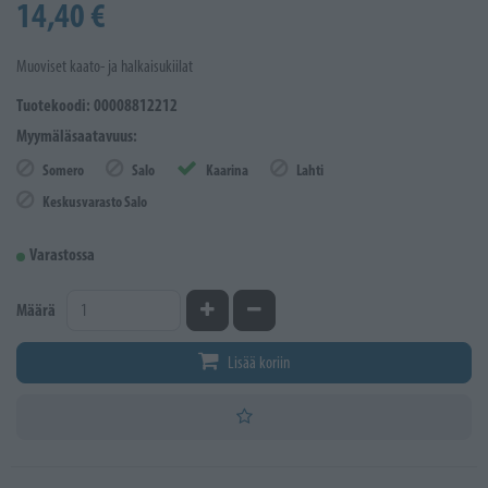
14,40 €
Muoviset kaato- ja halkaisukiilat
Tuotekoodi: 00008812212
Myymäläsaatavuus:
Somero
Salo
Kaarina
Lahti
Keskusvarasto Salo
Varastossa
Kasvata määrää
Vähennä määrää
Määrä
Lisää koriin