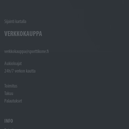
Sijainti kartalla
VERKKOKAUPPA
verkkokauppa@sporttikone.fi
Aukioloajat
24h/7 verkon kautta
Toimitus
Takuu
Palautukset
INFO